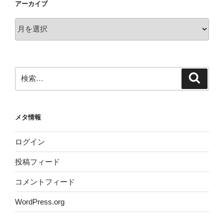
アーカイブ
ア
ー
カ
イ
ブ
検
検
索
索:
メタ情報
ログイン
投稿フィード
コメントフィード
WordPress.org