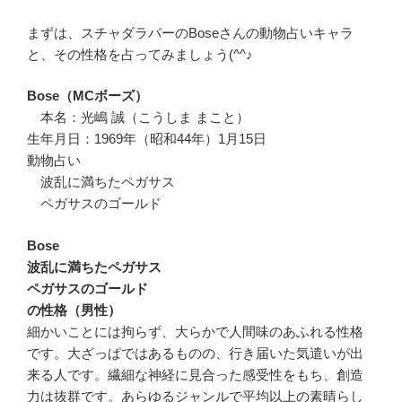
まずは、スチャダラパーのBoseさんの動物占いキャラ
と、その性格を占ってみましょう(^^♪
Bose（MCボーズ）
本名：光嶋 誠（こうしま まこと）
生年月日：1969年（昭和44年）1月15日
動物占い
波乱に満ちたペガサス
ペガサスのゴールド
Bose
波乱に満ちたペガサス
ペガサスのゴールド
の性格（男性）
細かいことには拘らず、大らかで人間味のあふれる性格
です。大ざっぱではあるものの、行き届いた気遣いが出
来る人です。繊細な神経に見合った感受性をもち、創造
力は抜群です。あらゆるジャンルで平均以上の素晴らし