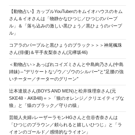
【動物占い】カップルYouTuberのキムイオハウスのキム
さん＆イオさんは「物静かなひつじ／ひつじのパープ
ル」＆「落ち込みの激しい黒ひょう／黒ひょうのパープ
ル」
コアラのパープルと黒ひょうのブラック＞＞＞神尾楓珠
さん(俳優)＆平手友梨奈さん(元欅坂46)
＜動物占い＞あっぱれコイズミさんと中島絢乃さん(中島
姉妹)⇔”デリケートなゾウ／ゾウのシルバー”と”足腰の強
いチーター／チーターのグリーン”
辻本達規さん(BOYS AND MEN)と松井珠理奈さん(元
SKE48・AKB48)＝＞「狼のオレンジ／クリエイティブな
狼」と「猿のブラック／守りの猿」
芸能人夫婦♪レーザーラモンHGさんと住谷杏奈さんは
「ひつじのブラウン／頼られると嬉しいひつじ」と「ラ
イオンのゴールド／感情的なライオン」