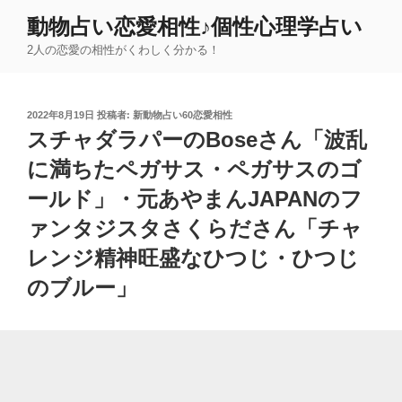
コ
動物占い恋愛相性♪個性心理学占い
ン
2人の恋愛の相性がくわしく分かる！
テ
ン
ツ
投
2022年8月19日
投稿者:
新動物占い60恋愛相性
へ
稿
スチャダラパーのBoseさん「波乱
ス
日:
キ
に満ちたペガサス・ペガサスのゴ
ッ
ールド」・元あやまんJAPANのフ
プ
ァンタジスタさくらださん「チャ
レンジ精神旺盛なひつじ・ひつじ
のブルー」