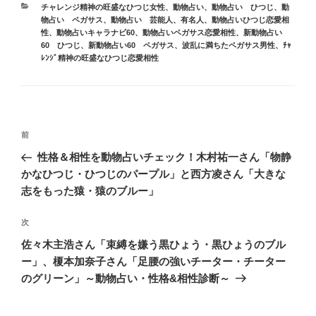
カ
チャレンジ精神の旺盛なひつじ女性
、
動物占い
、
動物占い ひつじ
、
動
テ
物占い ペガサス
、
動物占い 芸能人、有名人
、
動物占いひつじ恋愛相
ゴ
性
、
動物占いキャラナビ60
、
動物占いペガサス恋愛相性
、
新動物占い
リ
60 ひつじ
、
新動物占い60 ペガサス
、
波乱に満ちたペガサス男性
、
ﾁｬ
ー
ﾚﾝｼﾞ精神の旺盛なひつじ恋愛相性
投
前
前
稿
の
性格＆相性を動物占いチェック！木村祐一さん「物静
ナ
投
かなひつじ・ひつじのパープル」と西方凌さん「大きな
ビ
稿
志をもった猿・猿のブルー」
ゲ
次
次
ー
の
シ
佐々木主浩さん「束縛を嫌う黒ひょう・黒ひょうのブル
投
ー」、榎本加奈子さん「足腰の強いチーター・チーター
ョ
稿
のグリーン」～動物占い・性格&相性診断～
ン