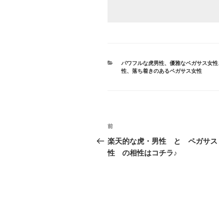
カ
パワフルな虎男性
、
優雅なペガサス女性
テ
性
、
落ち着きのあるペガサス女性
ゴ
リ
ー
投
前
前
稿
の
楽天的な虎・男性 と ペガサス
投
性 の相性はコチラ♪
ナ
稿
ビ
ゲ
ー