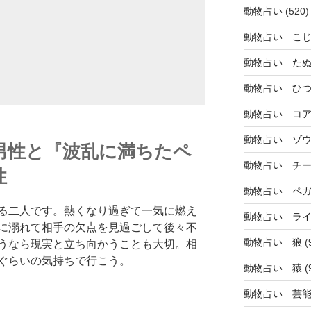
動物占い
(520)
動物占い こ
動物占い た
動物占い ひ
動物占い コ
動物占い ゾ
男性と『波乱に満ちたペ
動物占い チ
性
動物占い ペ
る二人です。熱くなり過ぎて一気に燃え
動物占い ラ
に溺れて相手の欠点を見過ごして後々不
動物占い 狼
(
うなら現実と立ち向かうことも大切。相
ぐらいの気持ちで行こう。
動物占い 猿
(
動物占い 芸