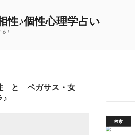
相性♪個性心理学占い
かる！
性
性 と ペガサス・女
♪