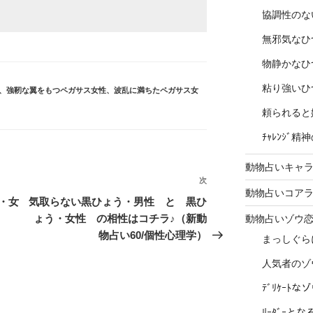
協調性のな
無邪気なひ
物静かなひ
粘り強いひ
、
強靭な翼をもつペガサス女性
、
波乱に満ちたペガサス女
頼られると
ﾁｬﾚﾝｼﾞ
動物占いキャラ
次
次
動物占いコア
の
・女
気取らない黒ひょう・男性 と 黒ひ
投
ょう・女性 の相性はコチラ♪（新動
動物占いゾウ
稿
物占い60/個性心理学）
まっしぐら
人気者のゾ
ﾃﾞﾘｹｰﾄ
ﾘｰﾀﾞｰと