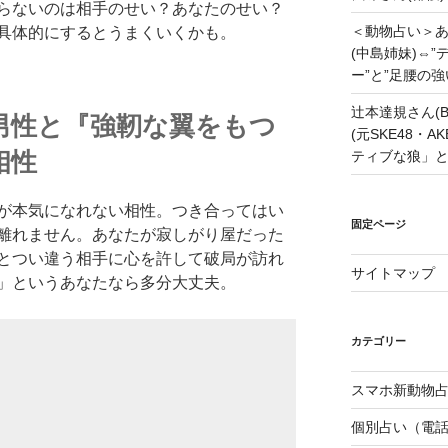
らないのは相手のせい？あなたのせい？
＜動物占い＞
具体的にするとうまくいくかも。
(中島姉妹)⇔
ー”と”足腰の
辻本達規さん(B
男性と『強靭な翼をもつ
(元SKE48・
相性
ティブな狼」
が本気になれない相性。つき合ってはい
固定ページ
離れません。あなたが寂しがり屋だった
とつい違う相手に心を許して破局が訪れ
サイトマップ
」というあなたなら多分大丈夫。
カテゴリー
スマホ新動物占
個別占い（電