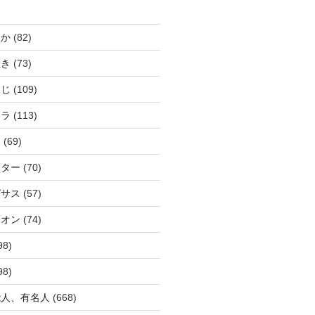
じか
(82)
ぬき
(73)
つじ
(109)
アラ
(113)
ウ
(69)
ーター
(70)
ガサス
(57)
イオン
(74)
98)
98)
能人、有名人
(668)