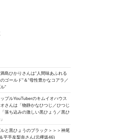
村
満島ひかりさんは”人間味あふれる
のゴールド”＆”母性豊かなコアラ／
ル”
プルYouTuberのキムイオハウス
イオさんは「物静かなひつじ／ひつじ
＆「落ち込みの激しい黒ひょう／黒ひ
ル」
プルと黒ひょうのブラック＞＞＞神尾
＆平手友梨奈さん(元欅坂46)