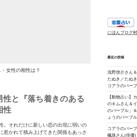
にほんブログ
最近の投稿
ス・女性の相性は？
浅野啓介さん＆
たぬき／たぬき
コアラのパープ
男性と『落ち着きのある
【動物占い】カッ
のキムさん＆
相性
のパープル」
ょうのパープ
性。それだけに新しい恋の出現に弱いの
コアラのパー
に惹かれて積み上げてきた関係もあっさ
楓珠さん(俳優)