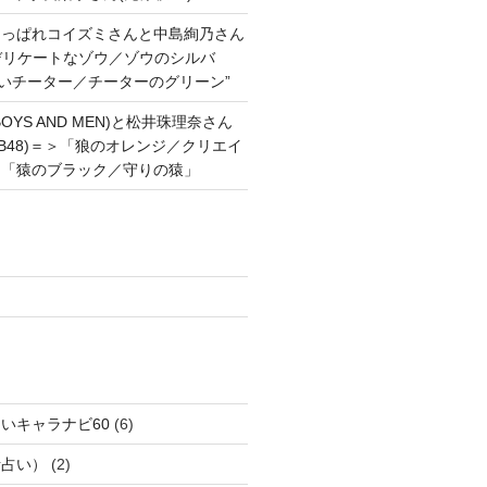
あっぱれコイズミさんと中島絢乃さん
”デリケートなゾウ／ゾウのシルバ
強いチーター／チーターのグリーン”
OYS AND MEN)と松井珠理奈さん
AKB48)＝＞「狼のオレンジ／クリエイ
と「猿のブラック／守りの猿」
いキャラナビ60
(6)
話占い）
(2)