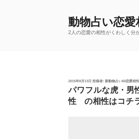
コ
ン
テ
動物占い恋愛
ン
2人の恋愛の相性がくわしく分
ツ
へ
ス
キ
ッ
プ
投
2015年8月13日
投稿者:
新動物占い60恋愛相
稿
パワフルな虎・男
日:
性 の相性はコチラ