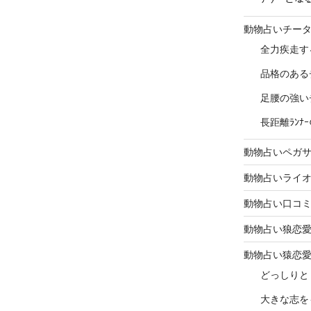
動物占いチー
全力疾走す
品格のある
足腰の強い
長距離ﾗﾝ
動物占いペガ
動物占いライ
動物占い口コ
動物占い狼恋
動物占い猿恋
どっしりと
大きな志を