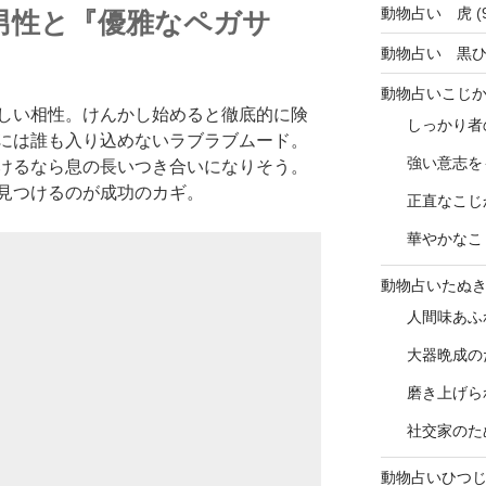
動物占い 虎
(
男性と『優雅なペガサ
動物占い 黒
動物占いこじ
しい相性。けんかし始めると徹底的に険
しっかり者
には誰も入り込めないラブラブムード。
強い意志を
けるなら息の長いつき合いになりそう。
見つけるのが成功のカギ。
正直なこじ
華やかなこ
動物占いたぬ
人間味あふ
大器晩成の
磨き上げら
社交家のた
動物占いひつ