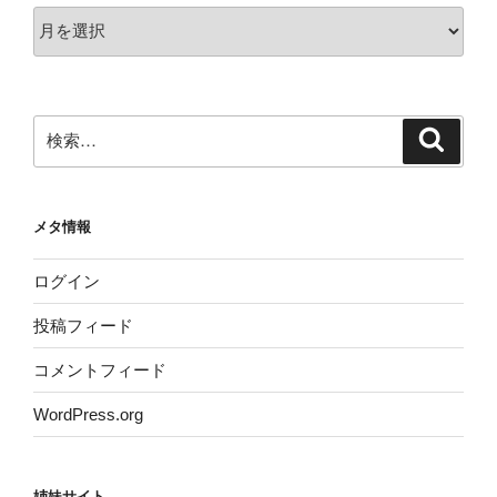
ア
ー
カ
イ
ブ
検
検
索
索:
メタ情報
ログイン
投稿フィード
コメントフィード
WordPress.org
姉妹サイト