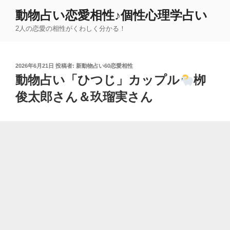
コ
動物占い恋愛相性♪個性心理学占い
ン
2人の恋愛の相性がくわしく分かる！
テ
ン
ツ
投
2026年6月21日
投稿者:
新動物占い60恋愛相性
へ
稿
動物占い「ひつじ」カップル
栁
ス
日:
キ
俊太郎さん＆玖瑠実さん
ッ
プ