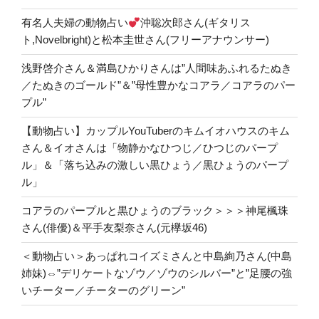
有名人夫婦の動物占い
沖聡次郎さん(ギタリス
ト,Novelbright)と松本圭世さん(フリーアナウンサー)
浅野啓介さん＆満島ひかりさんは”人間味あふれるたぬき
／たぬきのゴールド”＆”母性豊かなコアラ／コアラのパー
プル”
【動物占い】カップルYouTuberのキムイオハウスのキム
さん＆イオさんは「物静かなひつじ／ひつじのパープ
ル」＆「落ち込みの激しい黒ひょう／黒ひょうのパープ
ル」
コアラのパープルと黒ひょうのブラック＞＞＞神尾楓珠
さん(俳優)＆平手友梨奈さん(元欅坂46)
＜動物占い＞あっぱれコイズミさんと中島絢乃さん(中島
姉妹)⇔”デリケートなゾウ／ゾウのシルバー”と”足腰の強
いチーター／チーターのグリーン”