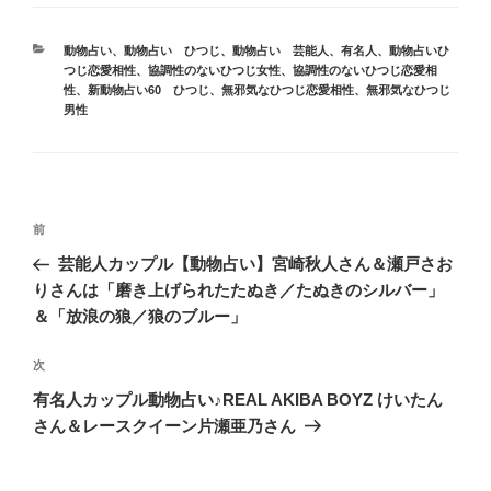
カ
動物占い
、
動物占い ひつじ
、
動物占い 芸能人、有名人
、
動物占いひ
テ
つじ恋愛相性
、
協調性のないひつじ女性
、
協調性のないひつじ恋愛相
ゴ
性
、
新動物占い60 ひつじ
、
無邪気なひつじ恋愛相性
、
無邪気なひつじ
リ
男性
ー
投
前
前
稿
の
芸能人カップル【動物占い】宮崎秋人さん＆瀬戸さお
ナ
投
りさんは「磨き上げられたたぬき／たぬきのシルバー」
ビ
稿
＆「放浪の狼／狼のブルー」
ゲ
次
次
ー
の
シ
有名人カップル動物占い♪REAL AKIBA BOYZ けいたん
投
さん＆レースクイーン片瀬亜乃さん
ョ
稿
ン