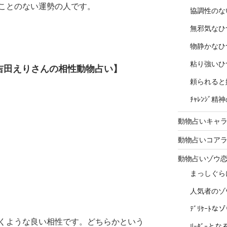
ことのない運勢の人です。
協調性のな
無邪気なひ
物静かなひ
粘り強いひ
吉田えりさんの相性動物占い】
頼られると
ﾁｬﾚﾝｼﾞ
動物占いキャラ
動物占いコア
動物占いゾウ
まっしぐら
人気者のゾ
ﾃﾞﾘｹｰﾄ
くような良い相性です。どちらかという
ﾘｰﾀﾞｰと