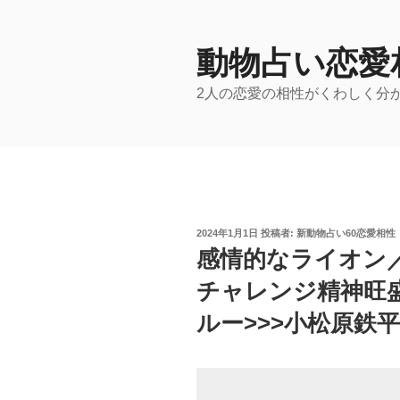
コ
ン
テ
動物占い恋愛
ン
2人の恋愛の相性がくわしく分
ツ
へ
ス
キ
ッ
プ
投
2024年1月1日
投稿者:
新動物占い60恋愛相性
稿
感情的なライオン
日:
チャレンジ精神旺
ルー>>>小松原鉄