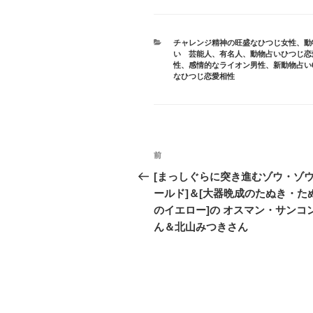
カ
チャレンジ精神の旺盛なひつじ女性
、
動
テ
い 芸能人、有名人
、
動物占いひつじ恋
ゴ
性
、
感情的なライオン男性
、
新動物占い
リ
なひつじ恋愛相性
ー
投
前
前
稿
の
[まっしぐらに突き進むゾウ・ゾ
投
ールド]＆[大器晩成のたぬき・た
ナ
稿
のイエロー]の オスマン・サンコ
ビ
ん＆北山みつきさん
ゲ
ー
シ