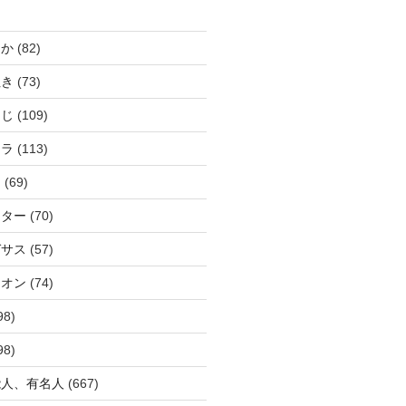
じか
(82)
ぬき
(73)
つじ
(109)
アラ
(113)
ウ
(69)
ーター
(70)
ガサス
(57)
イオン
(74)
98)
98)
能人、有名人
(667)