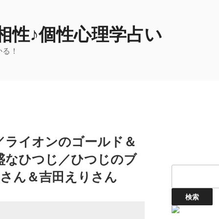
相性♪個性心理学占い
かる！
／ライオンのゴールド＆
盛なひつじ／ひつじのブ
平さん＆吉田えりさん