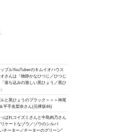
村
プルYouTuberのキムイオハウス
イオさんは「物静かなひつじ／ひつじ
＆「落ち込みの激しい黒ひょう／黒ひ
ル」
プルと黒ひょうのブラック＞＞＞神尾
＆平手友梨奈さん(元欅坂46)
あっぱれコイズミさんと中島絢乃さん
”デリケートなゾウ／ゾウのシルバ
強いチーター／チーターのグリーン”