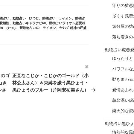
守りの猿恋
尽くす猿恋
物占い
、
動物占い ひつじ
、
動物占い ライオン
、
動物占
愛相性
、
動物占いキャラナビ60
、
動物占いライオン恋愛相
気分屋の猿
60 ひつじ
、
新動物占い60 ライオン
、
ﾁｬﾚﾝｼﾞ精神の旺盛
落ち着きの
動物占い虎恋
ゆったりと
次
次
パワフルな
の
ウのゴ
正直なこじか・こじかのゴールド（小
動きまわる
投
ぬき
林公太さん）＆束縛を嫌う黒ひょう・
稿
ンさ
黒ひょうのブルー（片岡安祐美さん）
愛情あふれ
慈悲深い虎
楽天的な虎
動物占い黒ひ
情熱的な黒