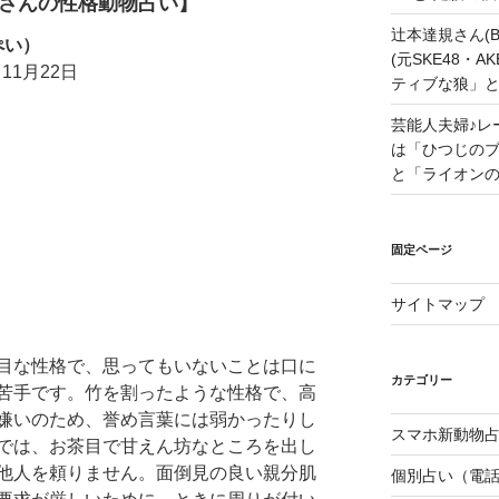
さんの性格動物占い】
辻本達規さん(B
ぺい）
(元SKE48・
11月22日
ティブな狼」
芸能人夫婦♪レ
は「ひつじの
と「ライオン
固定ページ
サイトマップ
目な性格で、思ってもいないことは口に
カテゴリー
苦手です。竹を割ったような性格で、高
嫌いのため、誉め言葉には弱かったりし
スマホ新動物占
では、お茶目で甘えん坊なところを出し
他人を頼りません。面倒見の良い親分肌
個別占い（電