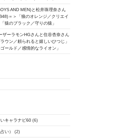
OYS AND MEN)と松井珠理奈さん
AKB48)＝＞「狼のオレンジ／クリエイ
と「猿のブラック／守りの猿」
ーザーラモンHGさんと住谷杏奈さん
ブラウン／頼られると嬉しいひつじ」
のゴールド／感情的なライオン」
いキャラナビ60
(6)
話占い）
(2)