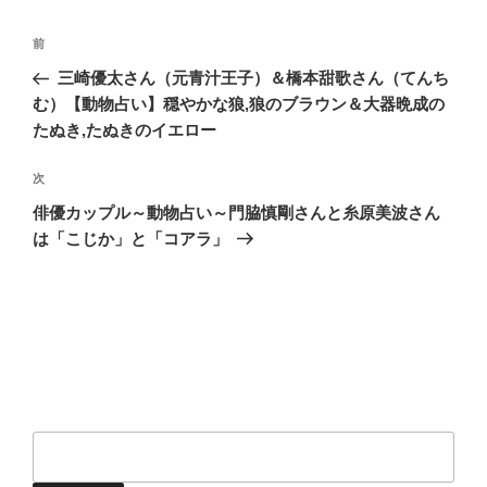
投
前
前
稿
の
三崎優太さん（元青汁王子）＆橋本甜歌さん（てんち
ナ
投
む）【動物占い】穏やかな狼,狼のブラウン＆大器晩成の
ビ
稿
たぬき,たぬきのイエロー
ゲ
次
次
ー
の
シ
俳優カップル～動物占い～門脇慎剛さんと糸原美波さん
投
は「こじか」と「コアラ」
ョ
稿
ン