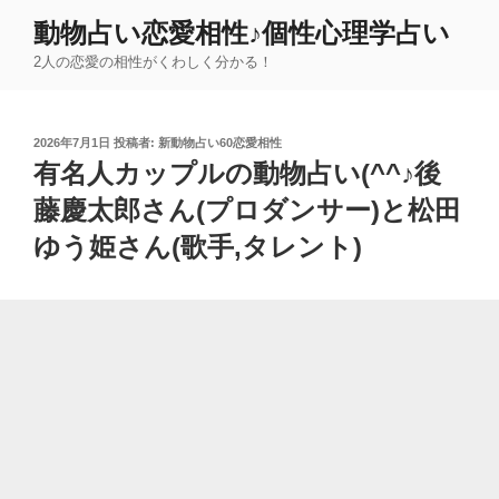
コ
動物占い恋愛相性♪個性心理学占い
ン
2人の恋愛の相性がくわしく分かる！
テ
ン
ツ
投
2026年7月1日
投稿者:
新動物占い60恋愛相性
へ
稿
有名人カップルの動物占い(^^♪後
ス
日:
キ
藤慶太郎さん(プロダンサー)と松田
ッ
ゆう姫さん(歌手,タレント)
プ