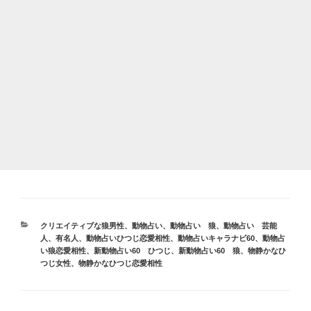
カ
クリエイティブな狼男性
、
動物占い
、
動物占い 狼
、
動物占い 芸能
テ
人、有名人
、
動物占いひつじ恋愛相性
、
動物占いキャラナビ60
、
動物占
ゴ
い狼恋愛相性
、
新動物占い60 ひつじ
、
新動物占い60 狼
、
物静かなひ
リ
つじ女性
、
物静かなひつじ恋愛相性
ー