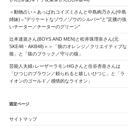
＜動物占い＞あっぱれコイズミさんと中島絢乃さん(中島
姉妹)⇔”デリケートなゾウ／ゾウのシルバー”と”足腰の強
いチーター／チーターのグリーン”
辻本達規さん(BOYS AND MEN)と松井珠理奈さん(元
SKE48・AKB48)＝＞「狼のオレンジ／クリエイティブな
狼」と「猿のブラック／守りの猿」
芸能人夫婦♪レーザーラモンHGさんと住谷杏奈さんは
「ひつじのブラウン／頼られると嬉しいひつじ」と「ラ
イオンのゴールド／感情的なライオン」
固定ページ
サイトマップ