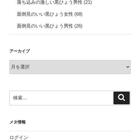
落ち込みの激しい黒ひょう男性
(21)
面倒見のいい黒ひょう女性
(68)
面倒見のいい黒ひょう男性
(26)
アーカイブ
ア
ー
カ
イ
ブ
検
検
索
索:
メタ情報
ログイン