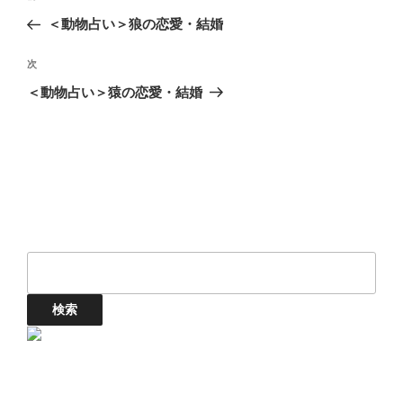
稿
の
＜動物占い＞狼の恋愛・結婚
ナ
投
ビ
稿
次
次
ゲ
の
＜動物占い＞猿の恋愛・結婚
投
ー
稿
シ
ョ
ン