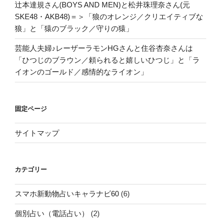
辻本達規さん(BOYS AND MEN)と松井珠理奈さん(元
SKE48・AKB48)＝＞「狼のオレンジ／クリエイティブな
狼」と「猿のブラック／守りの猿」
芸能人夫婦♪レーザーラモンHGさんと住谷杏奈さんは
「ひつじのブラウン／頼られると嬉しいひつじ」と「ラ
イオンのゴールド／感情的なライオン」
固定ページ
サイトマップ
カテゴリー
スマホ新動物占いキャラナビ60
(6)
個別占い（電話占い）
(2)