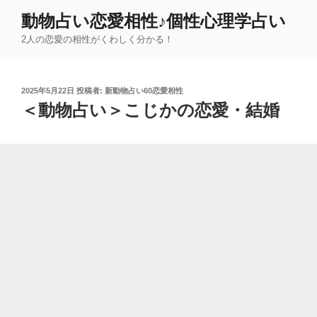
コ
動物占い恋愛相性♪個性心理学占い
ン
2人の恋愛の相性がくわしく分かる！
テ
ン
ツ
投
2025年5月22日
投稿者:
新動物占い60恋愛相性
へ
稿
＜動物占い＞こじかの恋愛・結婚
ス
日:
キ
ッ
プ