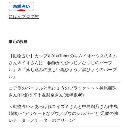
にほんブログ村
最近の投稿
【動物占い】カップルYouTuberのキムイオハウスのキム
さん＆イオさんは「物静かなひつじ／ひつじのパープ
ル」＆「落ち込みの激しい黒ひょう／黒ひょうのパープ
ル」
コアラのパープルと黒ひょうのブラック＞＞＞神尾楓珠
さん(俳優)＆平手友梨奈さん(元欅坂46)
＜動物占い＞あっぱれコイズミさんと中島絢乃さん(中島
姉妹)⇔”デリケートなゾウ／ゾウのシルバー”と”足腰の強
いチーター／チーターのグリーン”