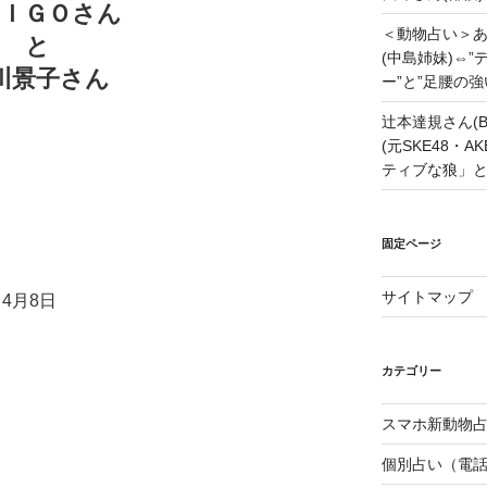
ＡＩＧＯさん
＜動物占い＞
と
(中島姉妹)⇔
川景子さん
ー”と”足腰の
辻本達規さん(B
(元SKE48・
ティブな狼」
固定ページ
サイトマップ
4月8日
カテゴリー
スマホ新動物占
個別占い（電