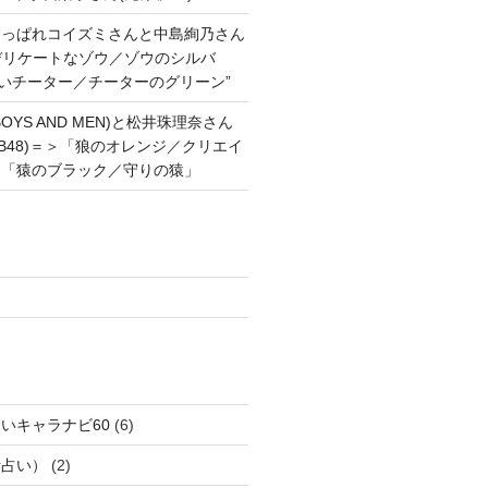
あっぱれコイズミさんと中島絢乃さん
”デリケートなゾウ／ゾウのシルバ
強いチーター／チーターのグリーン”
OYS AND MEN)と松井珠理奈さん
AKB48)＝＞「狼のオレンジ／クリエイ
と「猿のブラック／守りの猿」
いキャラナビ60
(6)
話占い）
(2)