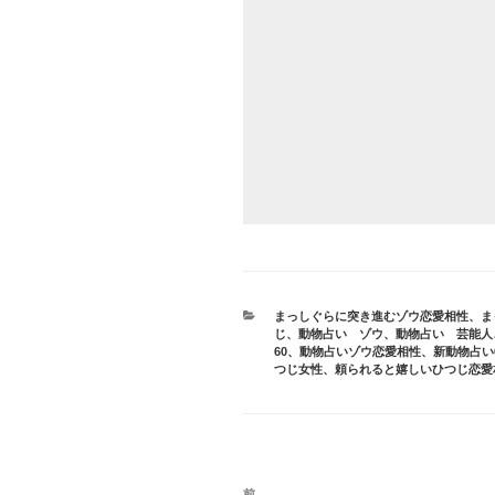
カ
まっしぐらに突き進むゾウ恋愛相性
、
ま
テ
じ
、
動物占い ゾウ
、
動物占い 芸能人
ゴ
60
、
動物占いゾウ恋愛相性
、
新動物占い
リ
つじ女性
、
頼られると嬉しいひつじ恋愛
ー
投
前