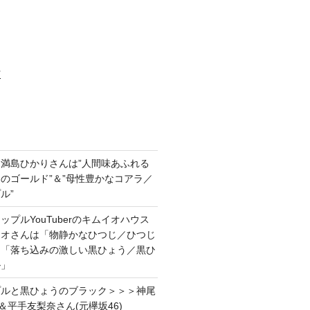
村
満島ひかりさんは”人間味あふれる
のゴールド”＆”母性豊かなコアラ／
ル”
プルYouTuberのキムイオハウス
イオさんは「物静かなひつじ／ひつじ
＆「落ち込みの激しい黒ひょう／黒ひ
ル」
プルと黒ひょうのブラック＞＞＞神尾
＆平手友梨奈さん(元欅坂46)