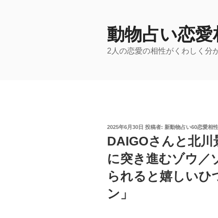
コ
ン
テ
動物占い恋愛
ン
2人の恋愛の相性がくわしく分
ツ
へ
ス
キ
ッ
プ
投
2025年6月30日
投稿者:
新動物占い60恋愛相
稿
DAIGOさんと北
日:
に突き進むゾウ／
られると嬉しいひ
ン」