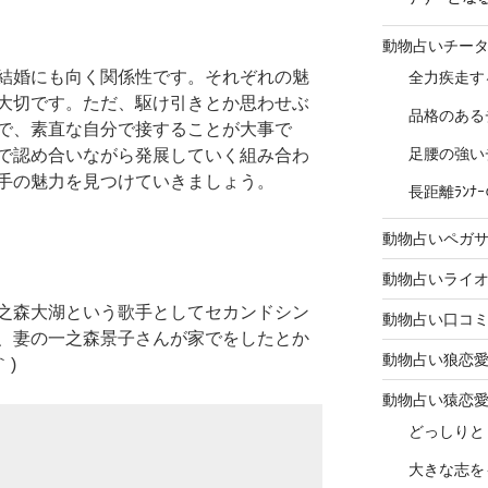
動物占いチー
結婚にも向く関係性です。それぞれの魅
全力疾走す
大切です。ただ、駆け引きとか思わせぶ
品格のある
で、素直な自分で接することが大事で
足腰の強い
で認め合いながら発展していく組み合わ
手の魅力を見つけていきましょう。
長距離ﾗﾝ
動物占いペガ
動物占いライ
之森大湖という歌手としてセカンドシン
動物占い口コ
、妻の一之森景子さんが家でをしたとか
動物占い狼恋
｀)
動物占い猿恋
どっしりと
大きな志を