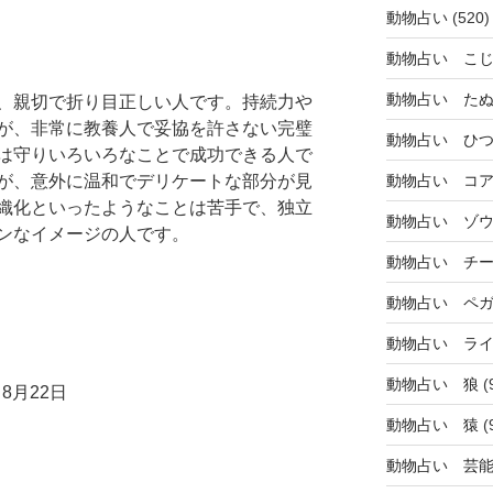
動物占い
(520)
動物占い こ
動物占い た
、親切で折り目正しい人です。持続力や
が、非常に教養人で妥協を許さない完璧
動物占い ひ
は守りいろいろなことで成功できる人で
が、意外に温和でデリケートな部分が見
動物占い コ
織化といったようなことは苦手で、独立
動物占い ゾ
ンなイメージの人です。
動物占い チ
動物占い ペ
動物占い ラ
動物占い 狼
(
8月22日
動物占い 猿
(
動物占い 芸