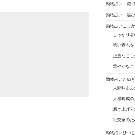
動物占い 虎
(
動物占い 黒
動物占いこじ
しっかり者
強い意志を
正直なこじ
華やかなこ
動物占いたぬ
人間味あふ
大器晩成の
磨き上げら
社交家のた
動物占いひつ