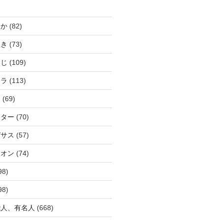
じか
(82)
ぬき
(73)
つじ
(109)
アラ
(113)
ウ
(69)
ーター
(70)
ガサス
(57)
イオン
(74)
98)
98)
能人、有名人
(668)