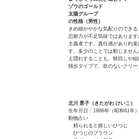
ゾウのゴールド
太陽グループ
の性格（男性）
きめ細かやかな気配りのできる
忍耐力が不足気味ではあります
主義者です。責任感があり約束
す。多少のことでは動じません
え隠れすることも。根回しや組
独歩タイプで、欲のないクリー
北川 景子（きたがわ けいこ）
生年月日：1986年（昭和61年）
動物占い
頼られると嬉しいひつじ
ひつじのブラウン