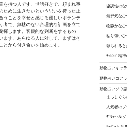
置を持つ人です。世話好きで、頼まれ事
協調性のな
のために生きたいという思いを持った正
無邪気なひ
合うことを幸せと感じる優しいボランテ
り者で、無駄のない合理的な計画を立て
物静かなひ
発揮します。客観的な判断をするもの
粘り強いひ
います。あらゆる人に対して、まずはそ
ことから付き合いを始めます。
頼られると
ﾁｬﾚﾝｼﾞ
動物占いキャラ
動物占いコア
動物占いゾウ
まっしぐら
人気者のゾ
ﾃﾞﾘｹｰﾄ
ﾘｰﾀﾞｰと