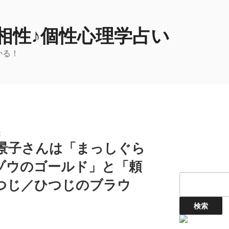
相性♪個性心理学占い
かる！
性
川景子さんは「まっしぐら
ゾウのゴールド」と「頼
つじ／ひつじのブラウ