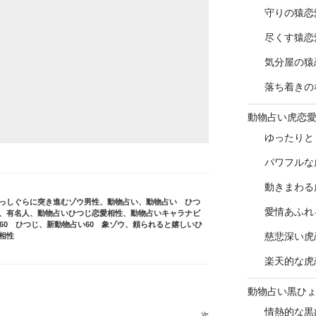
守りの猿恋
尽くす猿恋
気分屋の猿
落ち着きの
動物占い虎恋
ゆったりと
パワフルな
動きまわる
っしぐらに突き進むゾウ男性
、
動物占い
、
動物占い ひつ
愛情あふれ
、有名人
、
動物占いひつじ恋愛相性
、
動物占いキャラナビ
60 ひつじ
、
新動物占い60 象ゾウ
、
頼られると嬉しいひ
慈悲深い虎
相性
楽天的な虎
動物占い黒ひ
情熱的な黒
次