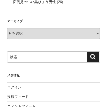
面倒見のいい黒ひょう男性
(26)
アーカイブ
ア
ー
カ
イ
ブ
検
検
索
索:
メタ情報
ログイン
投稿フィード
コメントフィード