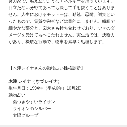
努力家で、燃え立つようなエネルギーを持っています。
目立たない分野であっても決して手を抜くことはありま
せん。人生におけるモットーは、勤勉、忍耐、誠実とい
ったもので、賞賛や栄誉などは目的にしません。繊細で
細やかな部分と、図太さも持ち合わせており、少々のダ
メージを受けてもへこたれません。実生活では、決断力
があり、機敏な行動で、物事を素早く処理します。
【木津レイナさんの動物占い性格診断】
木津 レイナ（きづ レイナ）
生年月日：1994年（平成6年）10月2日
動物占い
傷つきやすいライオン
ライオンのシルバー
太陽グループ