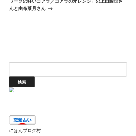
ワークの軽いコアラ／コアラのオレンジ」の上田綺世さ
ョ
稿
んと由布菜月さん
ン
にほんブログ村