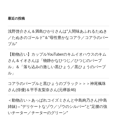
最近の投稿
浅野啓介さん＆満島ひかりさんは”人間味あふれるたぬき
／たぬきのゴールド”＆”母性豊かなコアラ／コアラのパー
プル”
【動物占い】カップルYouTuberのキムイオハウスのキム
さん＆イオさんは「物静かなひつじ／ひつじのパープ
ル」＆「落ち込みの激しい黒ひょう／黒ひょうのパープ
ル」
コアラのパープルと黒ひょうのブラック＞＞＞神尾楓珠
さん(俳優)＆平手友梨奈さん(元欅坂46)
＜動物占い＞あっぱれコイズミさんと中島絢乃さん(中島
姉妹)⇔”デリケートなゾウ／ゾウのシルバー”と”足腰の強
いチーター／チーターのグリーン”