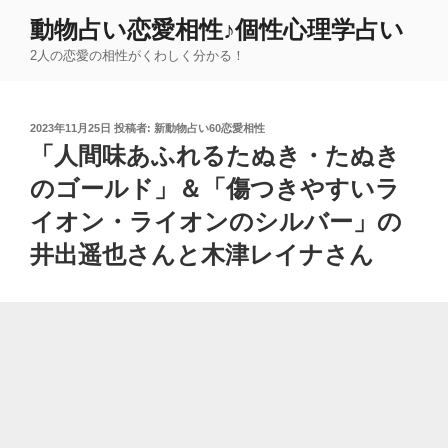
コ
動物占い恋愛相性♪個性心理学占い
ン
2人の恋愛の相性がくわしく分かる！
テ
ン
ツ
投
2023年11月25日
投稿者:
新動物占い60恋愛相性
へ
稿
「人間味あふれるたぬき・たぬき
ス
日:
キ
のゴールド」＆「傷つきやすいラ
ッ
イオン・ライオンのシルバー」の
プ
井出遥也さんと木津レイナさん