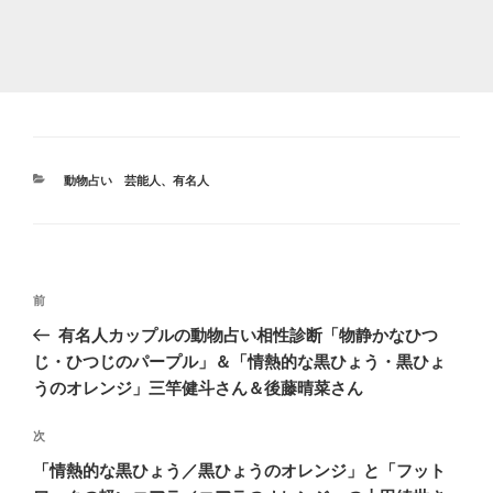
カ
動物占い 芸能人、有名人
テ
ゴ
リ
ー
投
前
前
稿
の
有名人カップルの動物占い相性診断「物静かなひつ
ナ
投
じ・ひつじのパープル」＆「情熱的な黒ひょう・黒ひょ
ビ
稿
うのオレンジ」三竿健斗さん＆後藤晴菜さん
ゲ
次
次
ー
の
シ
「情熱的な黒ひょう／黒ひょうのオレンジ」と「フット
投