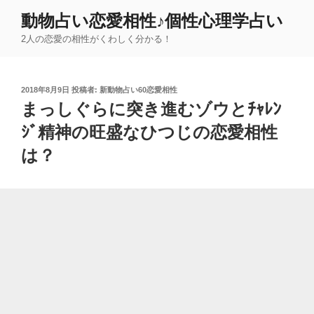
コ
動物占い恋愛相性♪個性心理学占い
ン
2人の恋愛の相性がくわしく分かる！
テ
ン
ツ
投
2018年8月9日
投稿者:
新動物占い60恋愛相性
へ
稿
まっしぐらに突き進むゾウとﾁｬﾚﾝ
ス
日:
キ
ｼﾞ精神の旺盛なひつじの恋愛相性
ッ
は？
プ