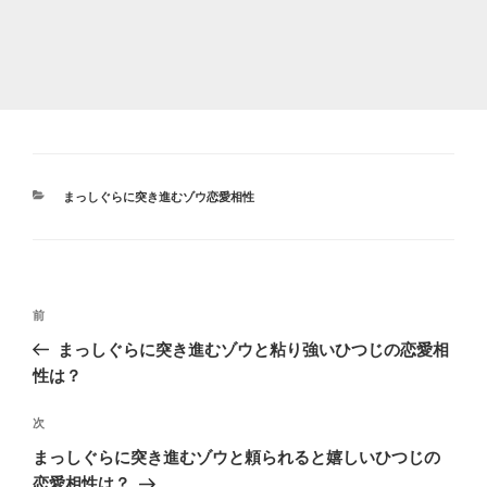
カ
まっしぐらに突き進むゾウ恋愛相性
テ
ゴ
リ
ー
投
前
前
稿
の
まっしぐらに突き進むゾウと粘り強いひつじの恋愛相
ナ
投
性は？
ビ
稿
ゲ
次
次
の
ー
まっしぐらに突き進むゾウと頼られると嬉しいひつじの
投
シ
恋愛相性は？