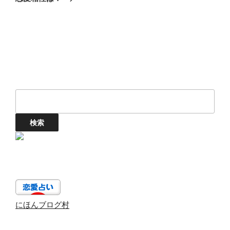
稿
ョ
ン
にほんブログ村