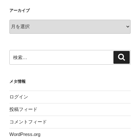
アーカイブ
ア
ー
カ
イ
ブ
検
検
索
索:
メタ情報
ログイン
投稿フィード
コメントフィード
WordPress.org