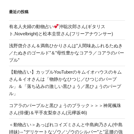
最近の投稿
有名人夫婦の動物占い
沖聡次郎さん(ギタリス
ト,Novelbright)と松本圭世さん(フリーアナウンサー)
浅野啓介さん＆満島ひかりさんは”人間味あふれるたぬき
／たぬきのゴールド”＆”母性豊かなコアラ／コアラのパー
プル”
【動物占い】カップルYouTuberのキムイオハウスのキム
さん＆イオさんは「物静かなひつじ／ひつじのパープ
ル」＆「落ち込みの激しい黒ひょう／黒ひょうのパープ
ル」
コアラのパープルと黒ひょうのブラック＞＞＞神尾楓珠
さん(俳優)＆平手友梨奈さん(元欅坂46)
＜動物占い＞あっぱれコイズミさんと中島絢乃さん(中島
姉妹)⇔”デリケートなゾウ／ゾウのシルバー”と”足腰の強