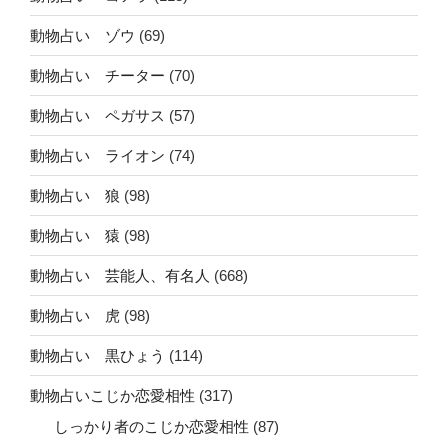
動物占い ゾウ
(69)
動物占い チーター
(70)
動物占い ペガサス
(57)
動物占い ライオン
(74)
動物占い 狼
(98)
動物占い 猿
(98)
動物占い 芸能人、有名人
(668)
動物占い 虎
(98)
動物占い 黒ひょう
(114)
動物占いこじか恋愛相性
(317)
しっかり者のこじか恋愛相性
(87)