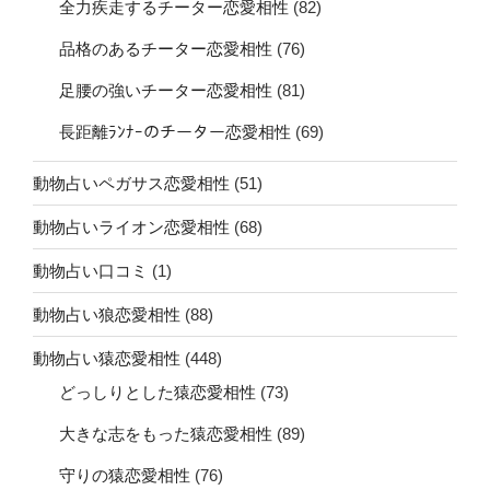
全力疾走するチーター恋愛相性
(82)
品格のあるチーター恋愛相性
(76)
足腰の強いチーター恋愛相性
(81)
長距離ﾗﾝﾅｰのチーター恋愛相性
(69)
動物占いペガサス恋愛相性
(51)
動物占いライオン恋愛相性
(68)
動物占い口コミ
(1)
動物占い狼恋愛相性
(88)
動物占い猿恋愛相性
(448)
どっしりとした猿恋愛相性
(73)
大きな志をもった猿恋愛相性
(89)
守りの猿恋愛相性
(76)