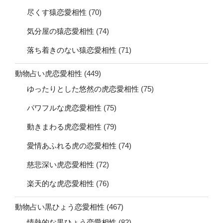
尽くす猿恋愛相性
(70)
気分屋の猿恋愛相性
(74)
落ち着きのない猿恋愛相性
(71)
動物占い虎恋愛相性
(449)
ゆったりとした悠然の虎恋愛相性
(75)
パワフルな虎恋愛相性
(75)
動きまわる虎恋愛相性
(79)
愛情あふれる虎の恋愛相性
(74)
慈悲深い虎恋愛相性
(72)
楽天的な虎恋愛相性
(76)
動物占い黒ひょう恋愛相性
(467)
情熱的な黒ひょう恋愛相性
(82)