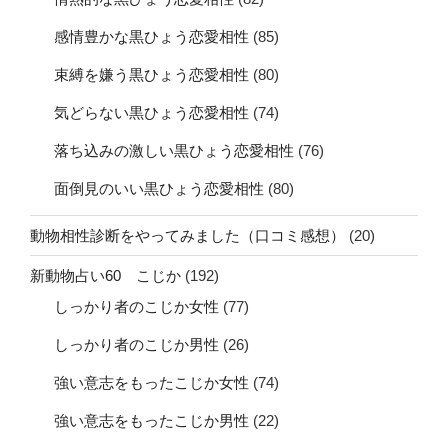
感情豊かな黒ひょう恋愛相性
(85)
束縛を嫌う黒ひょう恋愛相性
(80)
気どらない黒ひょう恋愛相性
(74)
落ち込みの激しい黒ひょう恋愛相性
(76)
面倒見のいい黒ひょう恋愛相性
(80)
動物相性診断をやってみました（口コミ感想）
(20)
新動物占い60 こじか
(192)
しっかり者のこじか女性
(77)
しっかり者のこじか男性
(26)
強い意志をもったこじか女性
(74)
強い意志をもったこじか男性
(22)