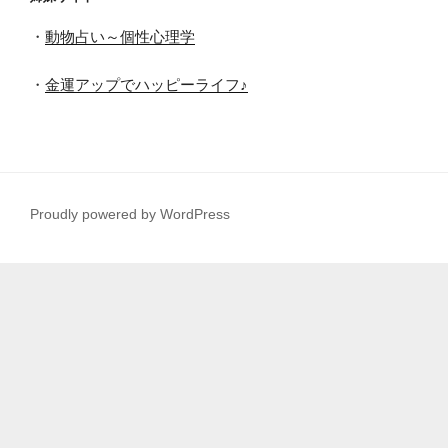
・
動物占い～個性心理学
・
金運アップでハッピーライフ♪
Proudly powered by WordPress