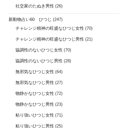
社交家のたぬき男性
(26)
新動物占い60 ひつじ
(247)
チャレンジ精神の旺盛なひつじ女性
(70)
チャレンジ精神の旺盛なひつじ男性
(21)
協調性のないひつじ女性
(70)
協調性のないひつじ男性
(28)
無邪気なひつじ女性
(64)
無邪気なひつじ男性
(27)
物静かなひつじ女性
(72)
物静かなひつじ男性
(23)
粘り強いひつじ女性
(71)
粘り強いひつじ男性
(25)