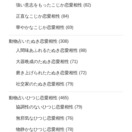
強い意志をもったこじか恋愛相性
(82)
正直なこじか恋愛相性
(84)
華やかなこじか恋愛相性
(69)
動物占いたぬき恋愛相性
(308)
人間味あふれるたぬき恋愛相性
(88)
大器晩成のたぬき恋愛相性
(71)
磨き上げられたたぬき恋愛相性
(72)
社交家のたぬき恋愛相性
(79)
動物占いひつじ恋愛相性
(465)
協調性のないひつじ恋愛相性
(79)
無邪気なひつじ恋愛相性
(76)
物静かなひつじ恋愛相性
(78)