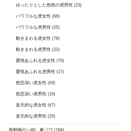
ゆったりとした悠然の虎男性
(23)
パワフルな虎女性
(68)
パワフルな虎男性
(25)
動きまわる虎女性
(76)
動きまわる虎男性
(22)
愛情あふれる虎女性
(70)
愛情あふれる虎男性
(17)
慈悲深い虎女性
(69)
慈悲深い虎男性
(18)
楽天的な虎女性
(67)
楽天的な虎男性
(25)
新動物占い60 象ゾウ
(184)