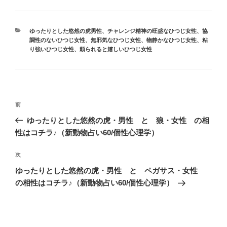
カ
ゆったりとした悠然の虎男性
、
チャレンジ精神の旺盛なひつじ女性
、
協
テ
調性のないひつじ女性
、
無邪気なひつじ女性
、
物静かなひつじ女性
、
粘
ゴ
り強いひつじ女性
、
頼られると嬉しいひつじ女性
リ
ー
投
前
前
稿
の
ゆったりとした悠然の虎・男性 と 狼・女性 の相
ナ
投
性はコチラ♪（新動物占い60/個性心理学）
ビ
稿
ゲ
次
次
の
ー
ゆったりとした悠然の虎・男性 と ペガサス・女性
投
シ
の相性はコチラ♪（新動物占い60/個性心理学）
稿
ョ
ン