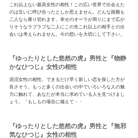
これ以上ない最高女性の相性！この広い世界で出会えた
のは互いに呼び合ったとしか思えません。どんな困難も
二人なら乗り切れます。幸せのオーラが周りにまで広が
りそうなラブラブな二人にこの先これ以上の相手との出
会いは考えられません。今の想いを大切にして下さい。
『ゆったりとした悠然の虎』男性と『物静
かなひつじ』女性の相性
泥沼女性の相性。できるだけ早く新しい恋を探した方が
良さそう。もっと多くの出会いの中でいろいろな人の魅
力に触れて、あなたが本当に求めている人を見つけまし
ょう。「もしもの場合に備えて・・
『ゆったりとした悠然の虎』男性と『無邪
気なひつじ』女性の相性