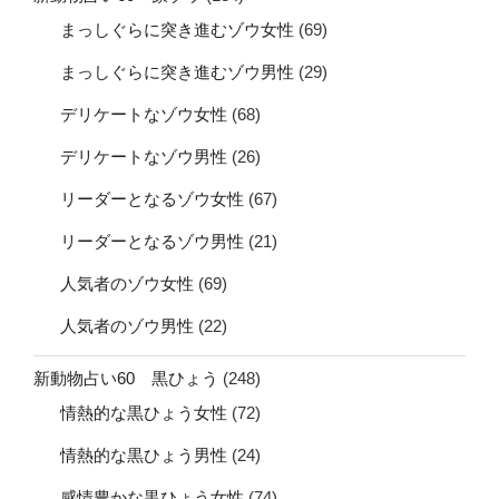
まっしぐらに突き進むゾウ女性
(69)
まっしぐらに突き進むゾウ男性
(29)
デリケートなゾウ女性
(68)
デリケートなゾウ男性
(26)
リーダーとなるゾウ女性
(67)
リーダーとなるゾウ男性
(21)
人気者のゾウ女性
(69)
人気者のゾウ男性
(22)
新動物占い60 黒ひょう
(248)
情熱的な黒ひょう女性
(72)
情熱的な黒ひょう男性
(24)
感情豊かな黒ひょう女性
(74)