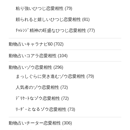
粘り強いひつじ恋愛相性
(79)
頼られると嬉しいひつじ恋愛相性
(81)
ﾁｬﾚﾝｼﾞ精神の旺盛なひつじ恋愛相性
(77)
動物占いキャラナビ60
(702)
動物占いコアラ恋愛相性
(104)
動物占いゾウ恋愛相性
(296)
まっしぐらに突き進むゾウ恋愛相性
(79)
人気者のゾウ恋愛相性
(72)
ﾃﾞﾘｹｰﾄなゾウ恋愛相性
(72)
ﾘｰﾀﾞｰとなるゾウ恋愛相性
(73)
動物占いチーター恋愛相性
(306)