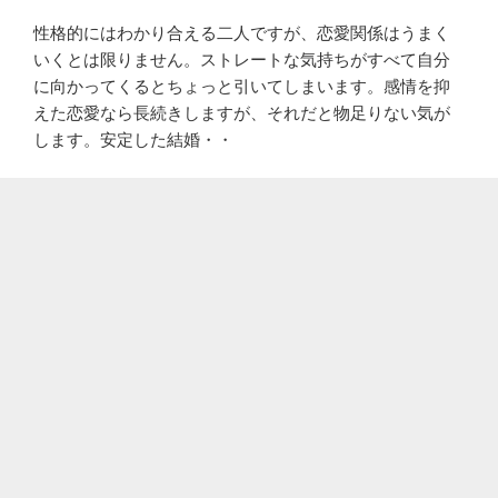
性格的にはわかり合える二人ですが、恋愛関係はうまく
いくとは限りません。ストレートな気持ちがすべて自分
に向かってくるとちょっと引いてしまいます。感情を抑
えた恋愛なら長続きしますが、それだと物足りない気が
します。安定した結婚・・