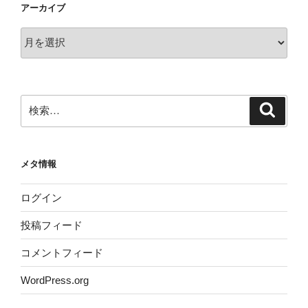
アーカイブ
ア
ー
カ
イ
ブ
検
検
索
索:
メタ情報
ログイン
投稿フィード
コメントフィード
WordPress.org