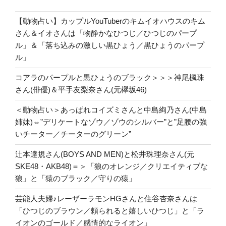
【動物占い】カップルYouTuberのキムイオハウスのキム
さん＆イオさんは「物静かなひつじ／ひつじのパープ
ル」＆「落ち込みの激しい黒ひょう／黒ひょうのパープ
ル」
コアラのパープルと黒ひょうのブラック＞＞＞神尾楓珠
さん(俳優)＆平手友梨奈さん(元欅坂46)
＜動物占い＞あっぱれコイズミさんと中島絢乃さん(中島
姉妹)⇔”デリケートなゾウ／ゾウのシルバー”と”足腰の強
いチーター／チーターのグリーン”
辻本達規さん(BOYS AND MEN)と松井珠理奈さん(元
SKE48・AKB48)＝＞「狼のオレンジ／クリエイティブな
狼」と「猿のブラック／守りの猿」
芸能人夫婦♪レーザーラモンHGさんと住谷杏奈さんは
「ひつじのブラウン／頼られると嬉しいひつじ」と「ラ
イオンのゴールド／感情的なライオン」