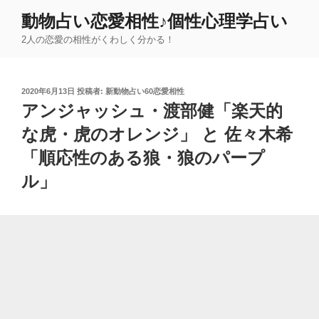
コ
動物占い恋愛相性♪個性心理学占い
ン
2人の恋愛の相性がくわしく分かる！
テ
ン
ツ
投
2020年6月13日
投稿者:
新動物占い60恋愛相性
へ
稿
アンジャッシュ・渡部健「楽天的
ス
日:
キ
な虎・虎のオレンジ」 と 佐々木希
ッ
「順応性のある狼・狼のパープ
プ
ル」