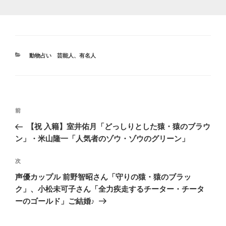
カ
動物占い 芸能人、有名人
テ
ゴ
リ
ー
投
前
前
稿
の
【祝 入籍】室井佑月「どっしりとした猿・猿のブラウ
ナ
投
ン」・米山隆一「人気者のゾウ・ゾウのグリーン」
ビ
稿
ゲ
次
次
の
ー
声優カップル 前野智昭さん「守りの猿・猿のブラッ
投
シ
ク」、小松未可子さん「全力疾走するチーター・チータ
稿
ーのゴールド」ご結婚♪
ョ
ン