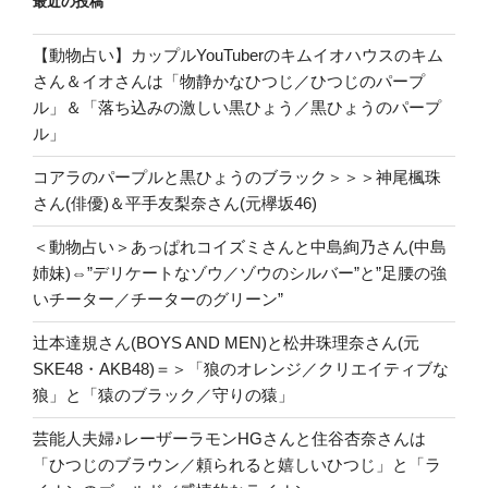
最近の投稿
【動物占い】カップルYouTuberのキムイオハウスのキム
さん＆イオさんは「物静かなひつじ／ひつじのパープ
ル」＆「落ち込みの激しい黒ひょう／黒ひょうのパープ
ル」
コアラのパープルと黒ひょうのブラック＞＞＞神尾楓珠
さん(俳優)＆平手友梨奈さん(元欅坂46)
＜動物占い＞あっぱれコイズミさんと中島絢乃さん(中島
姉妹)⇔”デリケートなゾウ／ゾウのシルバー”と”足腰の強
いチーター／チーターのグリーン”
辻本達規さん(BOYS AND MEN)と松井珠理奈さん(元
SKE48・AKB48)＝＞「狼のオレンジ／クリエイティブな
狼」と「猿のブラック／守りの猿」
芸能人夫婦♪レーザーラモンHGさんと住谷杏奈さんは
「ひつじのブラウン／頼られると嬉しいひつじ」と「ラ