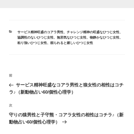
カ
サービス精神旺盛のコアラ男性
、
チャレンジ精神の旺盛なひつじ女性
、
テ
協調性のないひつじ女性
、
無邪気なひつじ女性
、
物静かなひつじ女性
、
ゴ
粘り強いひつじ女性
、
頼られると嬉しいひつじ女性
リ
ー
投
前
前
稿
の
サービス精神旺盛なコアラ男性と狼女性の相性はコチ
ナ
投
ラ♪（新動物占い60/個性心理学）
ビ
稿
ゲ
次
次
の
ー
守りの猿男性と子守熊・コアラ女性の相性はコチラ♪（新
投
シ
動物占い60/個性心理学）
稿
ョ