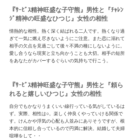
『ｻｰﾋﾞｽ精神旺盛な子守熊』男性と『ﾁｬﾚﾝ
ｼﾞ精神の旺盛なひつじ』女性の相性
情熱的な相性。熱く深く結ばれる二人です。熱くなり過
ぎて一気に燃え尽きないようにご注意。また恋に溺れて
相手の欠点を見過ごして後々不満の種にしないように。
愛し合うなら現実と立ち向かうことも大切。相手の短所
をあなたがカバーするぐらいの気持ちで行こう。
『ｻｰﾋﾞｽ精神旺盛な子守熊』男性と『頼ら
れると嬉しいひつじ』女性の相性
自分でもかなりうまくいい線行っている気がしているは
ず。実際、相性は○。楽しく仲良くやっていける関係で
す。けんかや浮気の心配も人並みにありそうですが、根
本的に信頼し合っているので円満に解決。結婚して夫婦
喧嘩をして・・