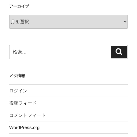
アーカイブ
ア
ー
カ
イ
ブ
検
検
索
索:
メタ情報
ログイン
投稿フィード
コメントフィード
WordPress.org