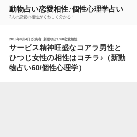
コ
動物占い恋愛相性♪個性心理学占い
ン
2人の恋愛の相性がくわしく分かる！
テ
ン
ツ
投
2015年8月4日
投稿者:
新動物占い60恋愛相性
へ
稿
サービス精神旺盛なコアラ男性と
ス
日:
キ
ひつじ女性の相性はコチラ♪（新動
ッ
物占い60/個性心理学）
プ