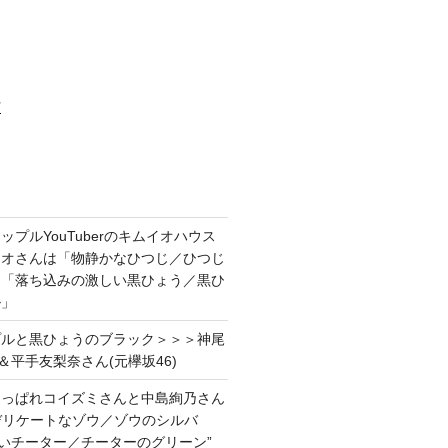
村
プルYouTuberのキムイオハウス
イオさんは「物静かなひつじ／ひつじ
＆「落ち込みの激しい黒ひょう／黒ひ
ル」
プルと黒ひょうのブラック＞＞＞神尾
＆平手友梨奈さん(元欅坂46)
あっぱれコイズミさんと中島絢乃さん
”デリケートなゾウ／ゾウのシルバ
強いチーター／チーターのグリーン”