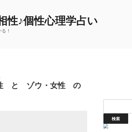
相性♪個性心理学占い
かる！
性
性 と ゾウ・女性 の