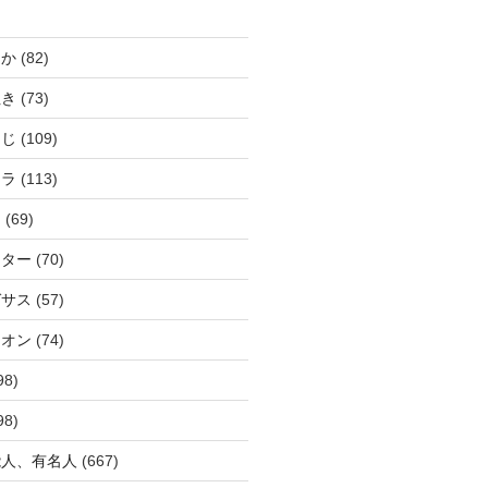
じか
(82)
ぬき
(73)
つじ
(109)
アラ
(113)
ウ
(69)
ーター
(70)
ガサス
(57)
イオン
(74)
98)
98)
能人、有名人
(667)