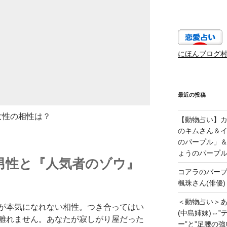
にほんブログ
最近の投稿
女性の相性は？
【動物占い】カッ
のキムさん＆
のパープル」
ょうのパープ
男性と『人気者のゾウ』
コアラのパー
楓珠さん(俳優)
＜動物占い＞
が本気になれない相性。つき合ってはい
(中島姉妹)⇔
離れません。あなたが寂しがり屋だった
ー”と”足腰の