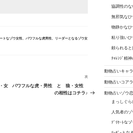
協調性のな
無邪気なひ
物静かなひ
粘り強いひ
ートなゾウ女性
、
パワフルな虎男性
、
リーダーとなるゾウ女
頼られると
ﾁｬﾚﾝｼﾞ
動物占いキャラ
次
次
動物占いコア
の
・女
パワフルな虎・男性 と 狼・女性
投
の相性はコチラ♪
動物占いゾウ
稿
まっしぐら
人気者のゾ
ﾃﾞﾘｹｰﾄ
ﾘｰﾀﾞｰと