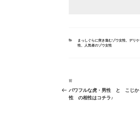
カ
まっしぐらに突き進むゾウ女性
、
デリケ
テ
性
、
人気者のゾウ女性
ゴ
リ
ー
投
前
前
稿
の
パワフルな虎・男性 と こじか
投
性 の相性はコチラ♪
ナ
稿
ビ
ゲ
ー