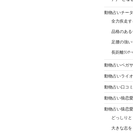
動物占いチー
全力疾走す
品格のある
足腰の強い
長距離ﾗﾝ
動物占いペガ
動物占いライ
動物占い口コ
動物占い狼恋
動物占い猿恋
どっしりと
大きな志を