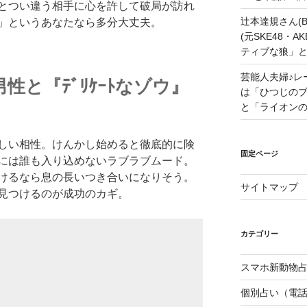
とつい違う相手に心を許して破局が訪れ
辻本達規さん(B
」というあなたなら多分大丈夫。
(元SKE48・
ティブな狼」
芸能人夫婦♪レ
性と『ﾃﾞﾘｹｰﾄなゾウ』
は「ひつじの
と「ライオン
しい相性。けんかし始めると徹底的に険
固定ページ
には誰も入り込めないラブラブムード。
けるなら息の長いつき合いになりそう。
サイトマップ
見つけるのが成功のカギ。
カテゴリー
スマホ新動物占
個別占い（電