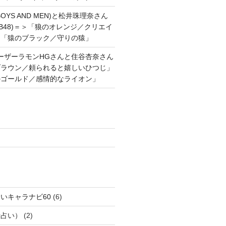
OYS AND MEN)と松井珠理奈さん
AKB48)＝＞「狼のオレンジ／クリエイ
と「猿のブラック／守りの猿」
ーザーラモンHGさんと住谷杏奈さん
ブラウン／頼られると嬉しいひつじ」
のゴールド／感情的なライオン」
いキャラナビ60
(6)
話占い）
(2)