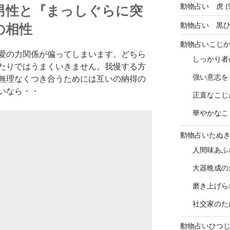
動物占い 虎
(
男性と『まっしぐらに突
動物占い 黒
の相性
動物占いこじ
愛の力関係が偏ってしまいます。どちら
しっかり者
たりではうまくいきません。我慢する方
強い意志を
無理なくつき合うためには互いの納得の
いなら・・
正直なこじ
華やかなこ
動物占いたぬ
人間味あふ
大器晩成の
磨き上げら
社交家のた
動物占いひつ