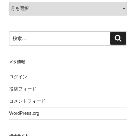
ア
ー
カ
イ
ブ
検
検
索
索:
メタ情報
ログイン
投稿フィード
コメントフィード
WordPress.org
姉妹サイト