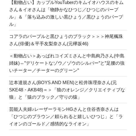
【動物占い】カップルYouTuberのキムイオハウスのキム
さん＆イオさんは「物静かなひつじ／ひつじのパープ
ル」＆「落ち込みの激しい黒ひょう／黒ひょうのパープ
ル」
コアラのパープルと黒ひょうのブラック＞＞＞神尾楓珠
さん(俳優)＆平手友梨奈さん(元欅坂46)
＜動物占い＞あっぱれコイズミさんと中島絢乃さん(中島
姉妹)⇔”デリケートなゾウ／ゾウのシルバー”と”足腰の強
いチーター／チーターのグリーン”
辻本達規さん(BOYS AND MEN)と松井珠理奈さん(元
SKE48・AKB48)＝＞「狼のオレンジ／クリエイティブな
狼」と「猿のブラック／守りの猿」
芸能人夫婦♪レーザーラモンHGさんと住谷杏奈さんは
「ひつじのブラウン／頼られると嬉しいひつじ」と「ラ
イオンのゴールド／感情的なライオン」