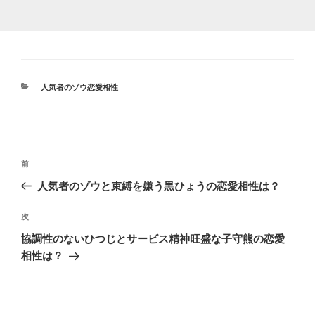
カ
人気者のゾウ恋愛相性
テ
ゴ
リ
ー
投
前
前
稿
の
人気者のゾウと束縛を嫌う黒ひょうの恋愛相性は？
ナ
投
ビ
稿
次
次
ゲ
の
協調性のないひつじとサービス精神旺盛な子守熊の恋愛
投
ー
相性は？
稿
シ
ョ
ン