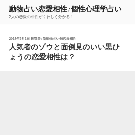
コ
動物占い恋愛相性♪個性心理学占い
ン
2人の恋愛の相性がくわしく分かる！
テ
ン
ツ
投
2018年9月1日
投稿者:
新動物占い60恋愛相性
へ
稿
人気者のゾウと面倒見のいい黒ひ
ス
日:
キ
ょうの恋愛相性は？
ッ
プ