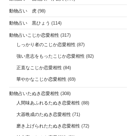
動物占い 虎
(98)
動物占い 黒ひょう
(114)
動物占いこじか恋愛相性
(317)
しっかり者のこじか恋愛相性
(87)
強い意志をもったこじか恋愛相性
(82)
正直なこじか恋愛相性
(84)
華やかなこじか恋愛相性
(69)
動物占いたぬき恋愛相性
(308)
人間味あふれるたぬき恋愛相性
(88)
大器晩成のたぬき恋愛相性
(71)
磨き上げられたたぬき恋愛相性
(72)