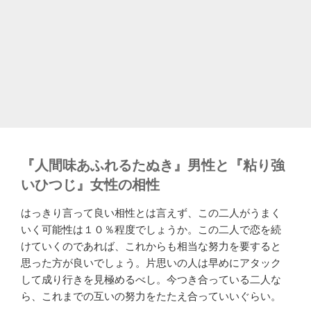
『人間味あふれるたぬき』男性と『粘り強
いひつじ』女性の相性
はっきり言って良い相性とは言えず、この二人がうまく
いく可能性は１０％程度でしょうか。この二人で恋を続
けていくのであれば、これからも相当な努力を要すると
思った方が良いでしょう。片思いの人は早めにアタック
して成り行きを見極めるべし。今つき合っている二人な
ら、これまでの互いの努力をたたえ合っていいぐらい。