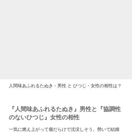
人間味あふれるたぬき・男性 と ひつじ・女性の相性は？
『人間味あふれるたぬき』男性と『協調性
のないひつじ』女性の相性
一気に燃え上がって傷だらけで沈没しそう。勢いで結婚