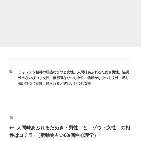
カ
チャレンジ精神の旺盛なひつじ女性
、
人間味あふれるたぬき男性
、
協調
テ
性のないひつじ女性
、
無邪気なひつじ女性
、
物静かなひつじ女性
、
粘り
ゴ
強いひつじ女性
、
頼られると嬉しいひつじ女性
リ
ー
投
前
前
稿
の
人間味あふれるたぬき・男性 と ゾウ・女性 の相
ナ
投
性はコチラ♪（新動物占い60/個性心理学）
ビ
稿