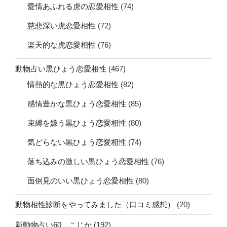
愛情あふれる虎の恋愛相性
(74)
慈悲深い虎恋愛相性
(72)
楽天的な虎恋愛相性
(76)
動物占い黒ひょう恋愛相性
(467)
情熱的な黒ひょう恋愛相性
(82)
感情豊かな黒ひょう恋愛相性
(85)
束縛を嫌う黒ひょう恋愛相性
(80)
気どらない黒ひょう恋愛相性
(74)
落ち込みの激しい黒ひょう恋愛相性
(76)
面倒見のいい黒ひょう恋愛相性
(80)
動物相性診断をやってみました（口コミ感想）
(20)
新動物占い60 こじか
(192)