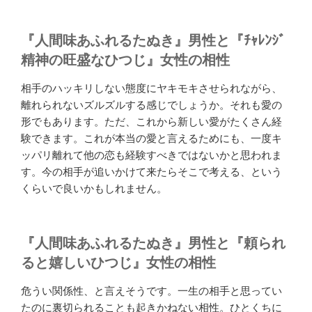
『人間味あふれるたぬき』男性と『ﾁｬﾚﾝｼﾞ
精神の旺盛なひつじ』女性の相性
相手のハッキリしない態度にヤキモキさせられながら、
離れられないズルズルする感じでしょうか。それも愛の
形でもあります。ただ、これから新しい愛がたくさん経
験できます。これが本当の愛と言えるためにも、一度キ
ッパリ離れて他の恋も経験すべきではないかと思われま
す。今の相手が追いかけて来たらそこで考える、という
くらいで良いかもしれません。
『人間味あふれるたぬき』男性と『頼られ
ると嬉しいひつじ』女性の相性
危うい関係性、と言えそうです。一生の相手と思ってい
たのに裏切られることも起きかねない相性。ひとくちに