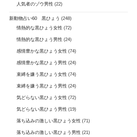
人気者のゾウ男性
(22)
新動物占い60 黒ひょう
(248)
情熱的な黒ひょう女性
(72)
情熱的な黒ひょう男性
(24)
感情豊かな黒ひょう女性
(74)
感情豊かな黒ひょう男性
(24)
束縛を嫌う黒ひょう女性
(74)
束縛を嫌う黒ひょう男性
(24)
気どらない黒ひょう女性
(72)
気どらない黒ひょう男性
(19)
落ち込みの激しい黒ひょう女性
(71)
落ち込みの激しい黒ひょう男性
(21)