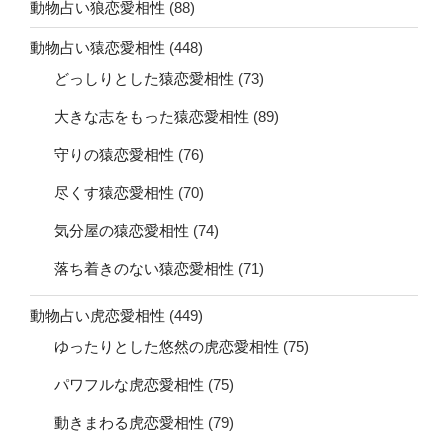
動物占い狼恋愛相性
(88)
動物占い猿恋愛相性
(448)
どっしりとした猿恋愛相性
(73)
大きな志をもった猿恋愛相性
(89)
守りの猿恋愛相性
(76)
尽くす猿恋愛相性
(70)
気分屋の猿恋愛相性
(74)
落ち着きのない猿恋愛相性
(71)
動物占い虎恋愛相性
(449)
ゆったりとした悠然の虎恋愛相性
(75)
パワフルな虎恋愛相性
(75)
動きまわる虎恋愛相性
(79)