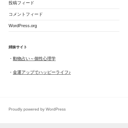
投稿フィード
コメントフィード
WordPress.org
姉妹サイト
・
動物占い～個性心理学
・
金運アップでハッピーライフ♪
Proudly powered by WordPress