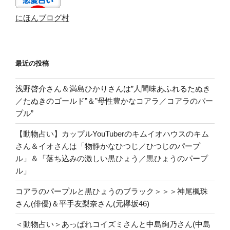
にほんブログ村
最近の投稿
浅野啓介さん＆満島ひかりさんは”人間味あふれるたぬき
／たぬきのゴールド”＆”母性豊かなコアラ／コアラのパー
プル”
【動物占い】カップルYouTuberのキムイオハウスのキム
さん＆イオさんは「物静かなひつじ／ひつじのパープ
ル」＆「落ち込みの激しい黒ひょう／黒ひょうのパープ
ル」
コアラのパープルと黒ひょうのブラック＞＞＞神尾楓珠
さん(俳優)＆平手友梨奈さん(元欅坂46)
＜動物占い＞あっぱれコイズミさんと中島絢乃さん(中島