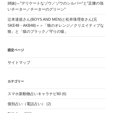
姉妹)⇔”デリケートなゾウ／ゾウのシルバー”と”足腰の強
いチーター／チーターのグリーン”
辻本達規さん(BOYS AND MEN)と松井珠理奈さん(元
SKE48・AKB48)＝＞「狼のオレンジ／クリエイティブな
狼」と「猿のブラック／守りの猿」
固定ページ
サイトマップ
カテゴリー
スマホ新動物占いキャラナビ60
(6)
個別占い（電話占い）
(2)