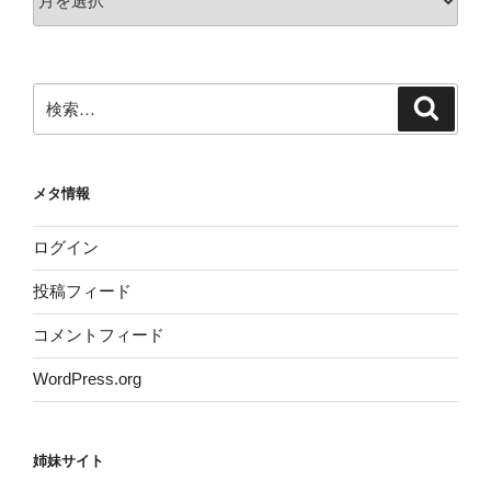
ー
カ
イ
ブ
検
検
索
索:
メタ情報
ログイン
投稿フィード
コメントフィード
WordPress.org
姉妹サイト