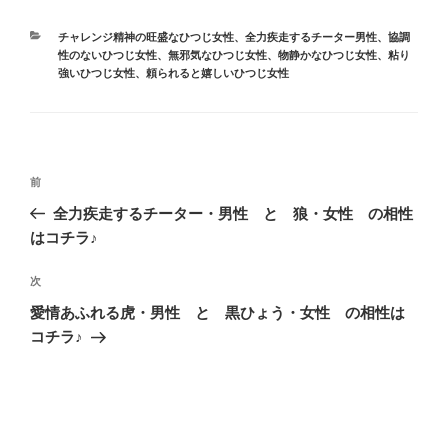
カ
チャレンジ精神の旺盛なひつじ女性
、
全力疾走するチーター男性
、
協調
テ
性のないひつじ女性
、
無邪気なひつじ女性
、
物静かなひつじ女性
、
粘り
ゴ
強いひつじ女性
、
頼られると嬉しいひつじ女性
リ
ー
投
前
前
稿
の
全力疾走するチーター・男性 と 狼・女性 の相性
ナ
投
はコチラ♪
ビ
稿
ゲ
次
次
の
ー
愛情あふれる虎・男性 と 黒ひょう・女性 の相性は
投
シ
コチラ♪
稿
ョ
ン