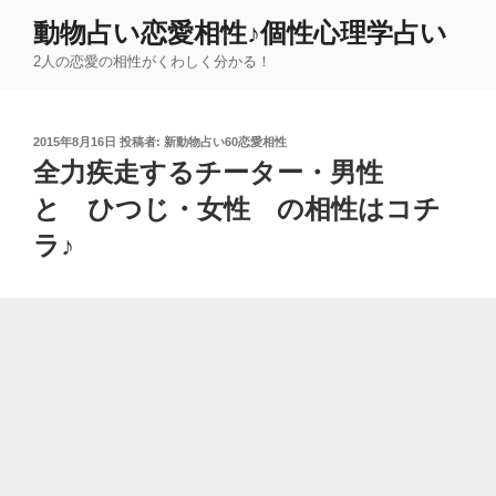
コ
動物占い恋愛相性♪個性心理学占い
ン
2人の恋愛の相性がくわしく分かる！
テ
ン
ツ
投
2015年8月16日
投稿者:
新動物占い60恋愛相性
へ
稿
全力疾走するチーター・男性
ス
日:
キ
と ひつじ・女性 の相性はコチ
ッ
ラ♪
プ