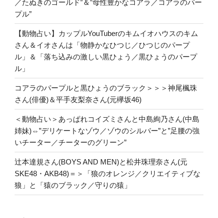
／たぬきのゴールド”＆”母性豊かなコアラ／コアラのパー
プル”
【動物占い】カップルYouTuberのキムイオハウスのキム
さん＆イオさんは「物静かなひつじ／ひつじのパープ
ル」＆「落ち込みの激しい黒ひょう／黒ひょうのパープ
ル」
コアラのパープルと黒ひょうのブラック＞＞＞神尾楓珠
さん(俳優)＆平手友梨奈さん(元欅坂46)
＜動物占い＞あっぱれコイズミさんと中島絢乃さん(中島
姉妹)⇔”デリケートなゾウ／ゾウのシルバー”と”足腰の強
いチーター／チーターのグリーン”
辻本達規さん(BOYS AND MEN)と松井珠理奈さん(元
SKE48・AKB48)＝＞「狼のオレンジ／クリエイティブな
狼」と「猿のブラック／守りの猿」