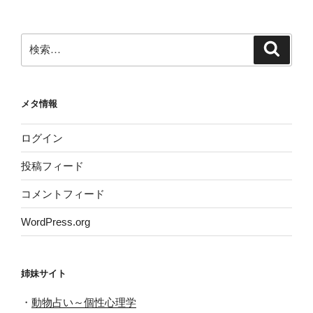
カ
イ
ブ
検
検
索
索:
メタ情報
ログイン
投稿フィード
コメントフィード
WordPress.org
姉妹サイト
・
動物占い～個性心理学