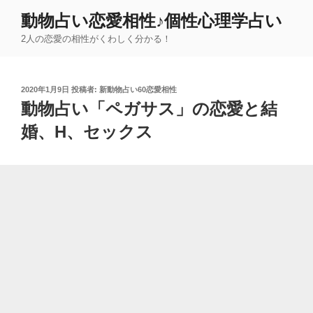
コ
動物占い恋愛相性♪個性心理学占い
ン
2人の恋愛の相性がくわしく分かる！
テ
ン
ツ
投
2020年1月9日
投稿者:
新動物占い60恋愛相性
へ
稿
動物占い「ペガサス」の恋愛と結
ス
日:
キ
婚、H、セックス
ッ
プ