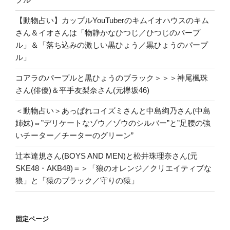
【動物占い】カップルYouTuberのキムイオハウスのキム
さん＆イオさんは「物静かなひつじ／ひつじのパープ
ル」＆「落ち込みの激しい黒ひょう／黒ひょうのパープ
ル」
コアラのパープルと黒ひょうのブラック＞＞＞神尾楓珠
さん(俳優)＆平手友梨奈さん(元欅坂46)
＜動物占い＞あっぱれコイズミさんと中島絢乃さん(中島
姉妹)⇔”デリケートなゾウ／ゾウのシルバー”と”足腰の強
いチーター／チーターのグリーン”
辻本達規さん(BOYS AND MEN)と松井珠理奈さん(元
SKE48・AKB48)＝＞「狼のオレンジ／クリエイティブな
狼」と「猿のブラック／守りの猿」
固定ページ