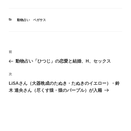
カ
動物占い ペガサス
テ
ゴ
リ
ー
投
前
前
稿
の
動物占い「ひつじ」の恋愛と結婚、H、セックス
ナ
投
ビ
稿
次
次
ゲ
の
LiSAさん（大器晩成のたぬき・たぬきのイエロー）・鈴
投
ー
木 達央さん（尽くす猿・猿のパープル）が入籍
稿
シ
ョ
ン