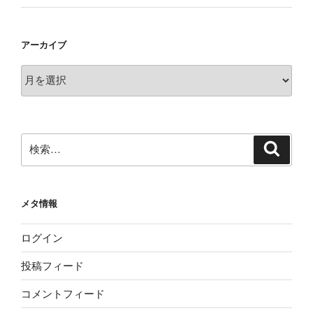
アーカイブ
ア
ー
カ
イ
ブ
検
検
索
索:
メタ情報
ログイン
投稿フィード
コメントフィード