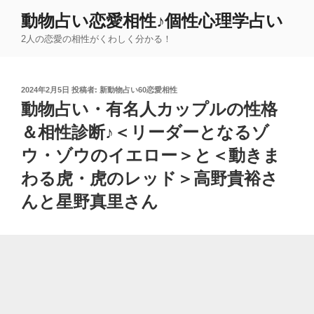
コ
動物占い恋愛相性♪個性心理学占い
ン
2人の恋愛の相性がくわしく分かる！
テ
ン
ツ
投
2024年2月5日
投稿者:
新動物占い60恋愛相性
へ
稿
動物占い・有名人カップルの性格
ス
日:
キ
＆相性診断♪＜リーダーとなるゾ
ッ
ウ・ゾウのイエロー＞と＜動きま
プ
わる虎・虎のレッド＞高野貴裕さ
んと星野真里さん