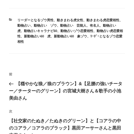
カ
リーダーとなるゾウ男性
、
動きまわる虎女性
、
動きまわる虎恋愛相性
、
テ
動物占い
、
動物占い ゾウ
、
動物占い 芸能人、有名人
、
動物占い
ゴ
虎
、
動物占いキャラナビ60
、
動物占いゾウ恋愛相性
、
動物占い虎恋愛相
リ
性
、
新動物占い60 虎
、
新動物占い60 象ゾウ
、
ﾘｰﾀﾞｰとなるゾウ恋愛
ー
相性
投
前
前
稿
の
【穏やかな狼／狼のブラウン】&【足腰の強いチータ
ナ
投
ー／チーターのグリーン】の宮城大樹さん＆歌手の小池
ビ
稿
美由さん
ゲ
次
次
ー
の
シ
【社交家のたぬき／たぬきのグリーン】と【コアラの中
投
のコアラ／コアラのブラック】黒田アーサーさんと黒田
ョ
稿