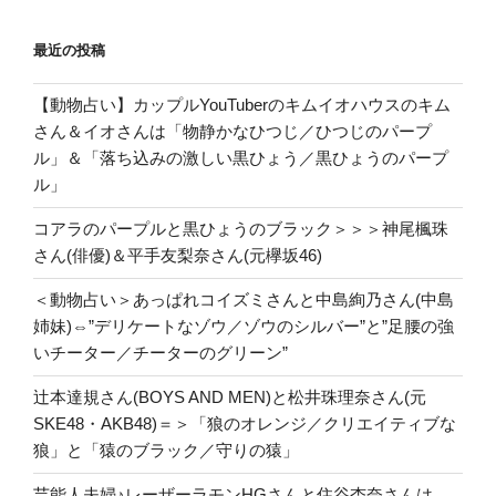
最近の投稿
【動物占い】カップルYouTuberのキムイオハウスのキム
さん＆イオさんは「物静かなひつじ／ひつじのパープ
ル」＆「落ち込みの激しい黒ひょう／黒ひょうのパープ
ル」
コアラのパープルと黒ひょうのブラック＞＞＞神尾楓珠
さん(俳優)＆平手友梨奈さん(元欅坂46)
＜動物占い＞あっぱれコイズミさんと中島絢乃さん(中島
姉妹)⇔”デリケートなゾウ／ゾウのシルバー”と”足腰の強
いチーター／チーターのグリーン”
辻本達規さん(BOYS AND MEN)と松井珠理奈さん(元
SKE48・AKB48)＝＞「狼のオレンジ／クリエイティブな
狼」と「猿のブラック／守りの猿」
芸能人夫婦♪レーザーラモンHGさんと住谷杏奈さんは