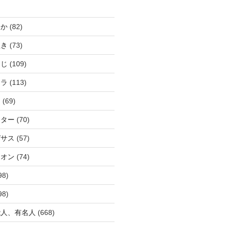
じか
(82)
ぬき
(73)
つじ
(109)
アラ
(113)
ウ
(69)
ーター
(70)
ガサス
(57)
イオン
(74)
98)
98)
能人、有名人
(668)