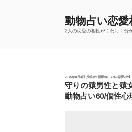
コ
ン
テ
動物占い恋愛
ン
2人の恋愛の相性がくわしく分
ツ
へ
ス
キ
ッ
プ
投
2015年8月4日
投稿者:
新動物占い60恋愛相性
稿
守りの猿男性と猿
日:
動物占い60/個性心