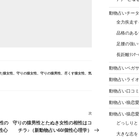
動物占いチー
全力疾走す
品格のある
足腰の強い
長距離ﾗﾝ
動物占いペガ
た猿女性
、
守りの猿女性
、
守りの猿男性
、
尽くす猿女性
、
気
動物占いライ
動物占い口コ
動物占い狼恋
次
次
動物占い猿恋
の
性の
守りの猿男性とたぬき女性の相性はコ
どっしりと
投
性心
チラ♪（新動物占い60/個性心理学）
大きな志を
稿