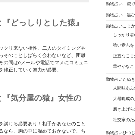
動物占い 虎
(
動物占い 黒
と『どっしりとした猿』
動物占いこじ
しっかり者
強い意志を
ックリ来ない相性。二人のタイミングや
っそのことしばらく会わないなど、距離
正直なこじ
その間はeメールや電話でマメにコミュニ
華やかなこ
を修正していく努力が必要。
動物占いたぬ
人間味あふ
と『気分屋の猿』女性の
大器晩成の
磨き上げら
社交家のた
を講じる必要あり！相手があなたのこと
るなら、胸の中に溜めておかないで、ち
動物占いひつ