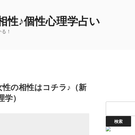
相性♪個性心理学占い
かる！
女性の相性はコチラ♪（新
理学）