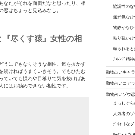
あなたがそれを面倒だなと思ったり、相
協調性のな
の恋はちょっと見込みなし。
無邪気なひ
物静かなひ
と『尽くす猿』女性の相
粘り強いひ
頼られると
ﾁｬﾚﾝｼﾞ
どうにでもなりそうな相性。気を抜かず
を続ければうまくいきそう。でもひたむ
動物占いキャラ
っていても慣れや目移りで気を抜けばあ
動物占いコア
人にはお勧めできない相性です。
動物占いゾウ
まっしぐら
人気者のゾ
ﾃﾞﾘｹｰﾄ
ﾘｰﾀﾞｰと