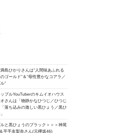
村
満島ひかりさんは”人間味あふれる
のゴールド”＆”母性豊かなコアラ／
ル”
プルYouTuberのキムイオハウス
イオさんは「物静かなひつじ／ひつじ
＆「落ち込みの激しい黒ひょう／黒ひ
ル」
プルと黒ひょうのブラック＞＞＞神尾
＆平手友梨奈さん(元欅坂46)