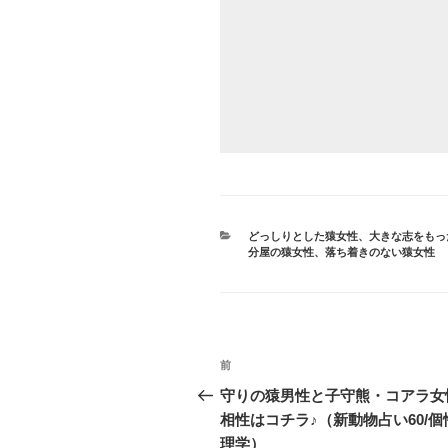
カ
どっしりとした猿女性
、
大きな志をもっ
テ
分屋の猿女性
、
落ち着きのない猿女性
ゴ
リ
ー
投
前
前
稿
の
守りの猿男性と子守熊・コアラ女
投
相性はコチラ♪（新動物占い60/個
ナ
稿
理学）