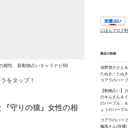
にほんブログ
最近の投稿
の相性 新動物占いキャラナビ60
浅野啓介さん＆
たぬき／たぬき
チラをタップ！
コアラのパープ
【動物占い】カッ
のキムさん＆
のパープル」
と『守りの猿』女性の相
ょうのパープ
コアラのパー
楓珠さん(俳優)