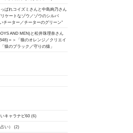
あっぱれコイズミさんと中島絢乃さん
”デリケートなゾウ／ゾウのシルバ
強いチーター／チーターのグリーン”
OYS AND MEN)と松井珠理奈さん
AKB48)＝＞「狼のオレンジ／クリエイ
と「猿のブラック／守りの猿」
いキャラナビ60
(6)
話占い）
(2)