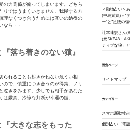
愛の力関係が偏ってしまいます。どちら
＜動物占い＞
たりではうまくいきません。我慢する方
(中島姉妹)⇔
無理なくつき合うためには互いの納得の
ー”と”足腰の
いなら・・
辻本達規さん(B
(元SKE48・
ティブな狼」
と『落ち着きのない猿』
固定ページ
切られることも起きかねない危うい相
サイトマップ
いので、慎重につき合うのが得策。ノリ
と泣きをみます。少しでも相手があなた
りは厳禁。冷静な判断が幸運の鍵。
カテゴリー
スマホ新動物占
と『大きな志をもった
個別占い（電