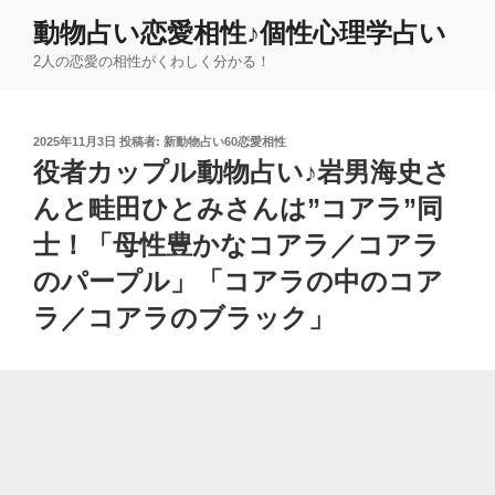
コ
動物占い恋愛相性♪個性心理学占い
ン
2人の恋愛の相性がくわしく分かる！
テ
ン
ツ
投
2025年11月3日
投稿者:
新動物占い60恋愛相性
へ
稿
役者カップル動物占い♪岩男海史さ
ス
日:
キ
んと畦田ひとみさんは”コアラ”同
ッ
士！「母性豊かなコアラ／コアラ
プ
のパープル」「コアラの中のコア
ラ／コアラのブラック」