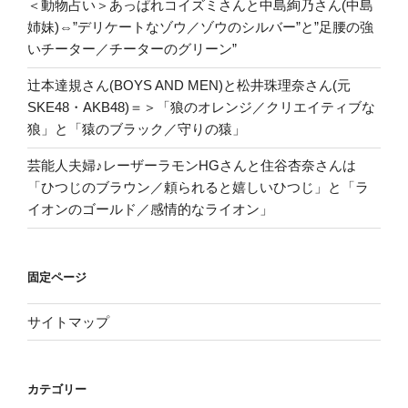
＜動物占い＞あっぱれコイズミさんと中島絢乃さん(中島
姉妹)⇔”デリケートなゾウ／ゾウのシルバー”と”足腰の強
いチーター／チーターのグリーン”
辻本達規さん(BOYS AND MEN)と松井珠理奈さん(元
SKE48・AKB48)＝＞「狼のオレンジ／クリエイティブな
狼」と「猿のブラック／守りの猿」
芸能人夫婦♪レーザーラモンHGさんと住谷杏奈さんは
「ひつじのブラウン／頼られると嬉しいひつじ」と「ラ
イオンのゴールド／感情的なライオン」
固定ページ
サイトマップ
カテゴリー