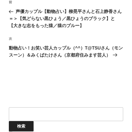
前
前
稿
の
声優カップル【動物占い】柳晃平さんと石上静香さん
ナ
投
＝＞【気どらない黒ひょう／黒ひょうのブラック】と
ビ
稿
【大きな志をもった猿／猿のブルー】
ゲ
次
次
ー
の
シ
動物占い！お笑い芸人カップル（^^）T@TSUさん（モン
投
スーン）＆みくばたけさん（京都府住みます芸人）
ョ
稿
ン