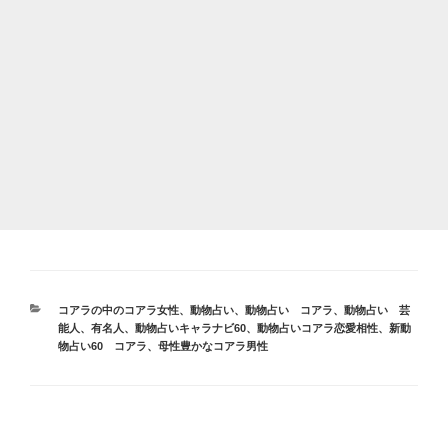
カ
コアラの中のコアラ女性
、
動物占い
、
動物占い コアラ
、
動物占い 芸
テ
能人、有名人
、
動物占いキャラナビ60
、
動物占いコアラ恋愛相性
、
新動
ゴ
物占い60 コアラ
、
母性豊かなコアラ男性
リ
ー
投