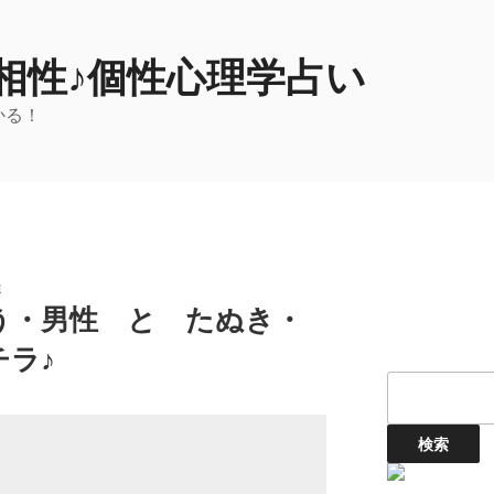
相性♪個性心理学占い
かる！
性
う・男性 と たぬき・
ラ♪