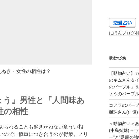
にほんブログ
最近の投稿
たぬき・女性の相性は？
【動物占い】カッ
のキムさん＆
のパープル」
ょうのパープ
ょう』男性と『人間味あ
コアラのパー
性の相性
楓珠さん(俳優)
＜動物占い＞
切られることも起きかねない危うい相
(中島姉妹)⇔
いので、慎重につき合うのが得策。ノリ
ー”と”足腰の