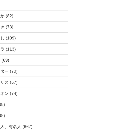
じか
(82)
ぬき
(73)
つじ
(109)
アラ
(113)
ウ
(69)
ーター
(70)
ガサス
(57)
イオン
(74)
98)
98)
能人、有名人
(667)