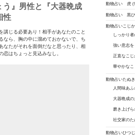
動物占い 虎
(
ょう』男性と『大器晩成
動物占い 黒
相性
動物占いこじ
を講じる必要あり！相手があなたのこと
しっかり者
るなら、胸の中に溜めておかないで、ち
強い意志を
あなたがそれを面倒だなと思ったり、相
の恋はちょっと見込みなし。
正直なこじ
華やかなこ
動物占いたぬ
人間味あふ
大器晩成の
磨き上げら
社交家のた
動物占いひつ