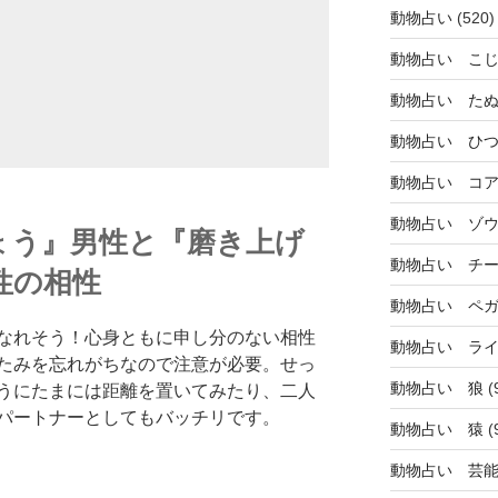
動物占い
(520)
動物占い こ
動物占い た
動物占い ひ
動物占い コ
動物占い ゾ
ょう』男性と『磨き上げ
動物占い チ
性の相性
動物占い ペ
なれそう！心身ともに申し分のない相性
動物占い ラ
たみを忘れがちなので注意が必要。せっ
動物占い 狼
(
うにたまには距離を置いてみたり、二人
パートナーとしてもバッチリです。
動物占い 猿
(
動物占い 芸