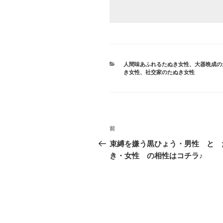
カ
人間味あふれるたぬき女性
、
大器晩成の
テ
き女性
、
社交家のたぬき女性
ゴ
リ
ー
投
前
前
稿
の
束縛を嫌う黒ひょう・男性 と 
投
き・女性 の相性はコチラ♪
ナ
稿
ビ
ゲ
ー