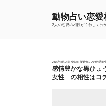
コ
ン
テ
動物占い恋愛
ン
2人の恋愛の相性がくわしく分
ツ
へ
ス
キ
ッ
プ
投
2015年8月14日
投稿者:
新動物占い60恋愛相
稿
感情豊かな黒ひょ
日:
女性 の相性はコチ