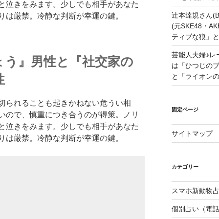
と泣きをみます。少しでも相手があなた
辻本達規さん(B
りは厳禁。冷静な判断が幸運の鍵。
(元SKE48・
ティブな狼」
芸能人夫婦♪レ
ょう』男性と『社交家の
は「ひつじの
性
と「ライオン
切られることも起きかねない危うい相
固定ページ
いので、慎重につき合うのが得策。ノリ
と泣きをみます。少しでも相手があなた
サイトマップ
りは厳禁。冷静な判断が幸運の鍵。
カテゴリー
スマホ新動物占
個別占い（電