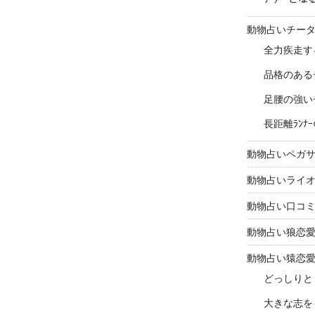
動物占いチー
全力疾走す
品格のある
足腰の強い
長距離ﾗﾝ
動物占いペガ
動物占いライ
動物占い口コ
動物占い狼恋
動物占い猿恋
どっしりと
大きな志を