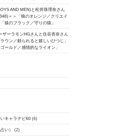
OYS AND MEN)と松井珠理奈さん
AKB48)＝＞「狼のオレンジ／クリエイ
と「猿のブラック／守りの猿」
ーザーラモンHGさんと住谷杏奈さん
ブラウン／頼られると嬉しいひつじ」
のゴールド／感情的なライオン」
いキャラナビ60
(6)
話占い）
(2)