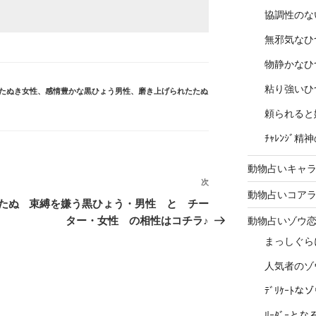
協調性のな
無邪気なひ
物静かなひ
粘り強いひ
たぬき女性
、
感情豊かな黒ひょう男性
、
磨き上げられたたぬ
頼られると
ﾁｬﾚﾝｼﾞ
動物占いキャラ
次
次
動物占いコア
の
たぬ
束縛を嫌う黒ひょう・男性 と チー
投
ター・女性 の相性はコチラ♪
動物占いゾウ
稿
まっしぐら
人気者のゾ
ﾃﾞﾘｹｰﾄ
ﾘｰﾀﾞｰと