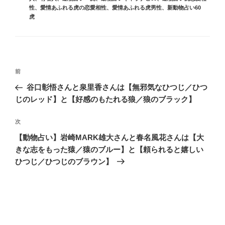
ゴ
性
、
愛情あふれる虎の恋愛相性
、
愛情あふれる虎男性
、
新動物占い60
リ
虎
ー
投
前
前
稿
の
谷口彰悟さんと泉里香さんは【無邪気なひつじ／ひつ
ナ
投
じのレッド】と【好感のもたれる狼／狼のブラック】
ビ
稿
ゲ
次
次
の
ー
【動物占い】岩崎MARK雄大さんと春名風花さんは【大
投
シ
きな志をもった猿／猿のブルー】と【頼られると嬉しい
稿
ひつじ／ひつじのブラウン】
ョ
ン