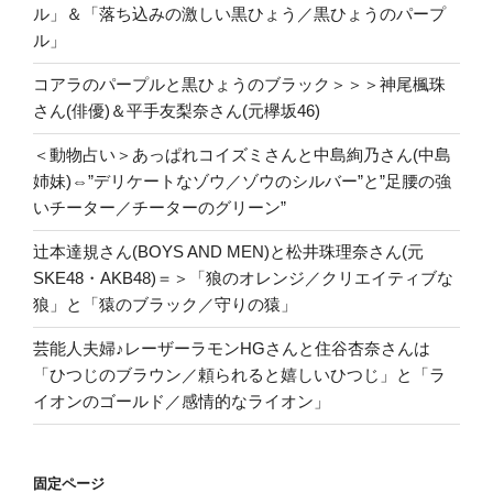
ル」＆「落ち込みの激しい黒ひょう／黒ひょうのパープ
ル」
コアラのパープルと黒ひょうのブラック＞＞＞神尾楓珠
さん(俳優)＆平手友梨奈さん(元欅坂46)
＜動物占い＞あっぱれコイズミさんと中島絢乃さん(中島
姉妹)⇔”デリケートなゾウ／ゾウのシルバー”と”足腰の強
いチーター／チーターのグリーン”
辻本達規さん(BOYS AND MEN)と松井珠理奈さん(元
SKE48・AKB48)＝＞「狼のオレンジ／クリエイティブな
狼」と「猿のブラック／守りの猿」
芸能人夫婦♪レーザーラモンHGさんと住谷杏奈さんは
「ひつじのブラウン／頼られると嬉しいひつじ」と「ラ
イオンのゴールド／感情的なライオン」
固定ページ