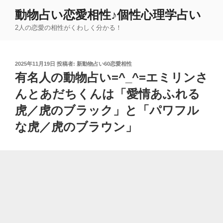
コ
動物占い恋愛相性♪個性心理学占い
ン
2人の恋愛の相性がくわしく分かる！
テ
ン
ツ
投
2025年11月19日
投稿者:
新動物占い60恋愛相性
へ
稿
有名人の動物占い=^_^=エミリンさ
ス
日:
キ
んとあだちくんは「愛情あふれる
ッ
虎／虎のブラック」と「パワフル
プ
な虎／虎のブラウン」