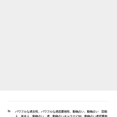
カ
パワフルな虎女性
、
パワフルな虎恋愛相性
、
動物占い
、
動物占い 芸能
テ
人、有名人
、
動物占い 虎
、
動物占いキャラナビ60
、
動物占い虎恋愛相