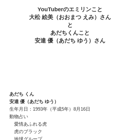
YouTuberのエミリンこと
大松 絵美（おおまつ えみ）さん
と
あだちくんこと
安達 優（あだち ゆう）さん
あだち くん
安達 優（あだち ゆう）
生年月日：1993年（平成5年）8月16日
動物占い
愛情あふれる虎
虎のブラック
地球グループ