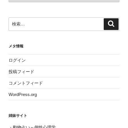
カ
イ
ブ
検
検
索
索:
メタ情報
ログイン
投稿フィード
コメントフィード
WordPress.org
姉妹サイト
・
動物占い～個性心理学