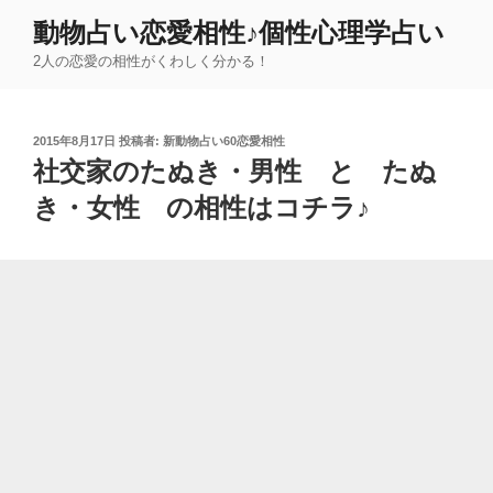
コ
動物占い恋愛相性♪個性心理学占い
ン
2人の恋愛の相性がくわしく分かる！
テ
ン
ツ
投
2015年8月17日
投稿者:
新動物占い60恋愛相性
へ
稿
社交家のたぬき・男性 と たぬ
ス
日:
キ
き・女性 の相性はコチラ♪
ッ
プ