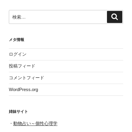
イ
ブ
検
検
索
索:
メタ情報
ログイン
投稿フィード
コメントフィード
WordPress.org
姉妹サイト
・
動物占い～個性心理学