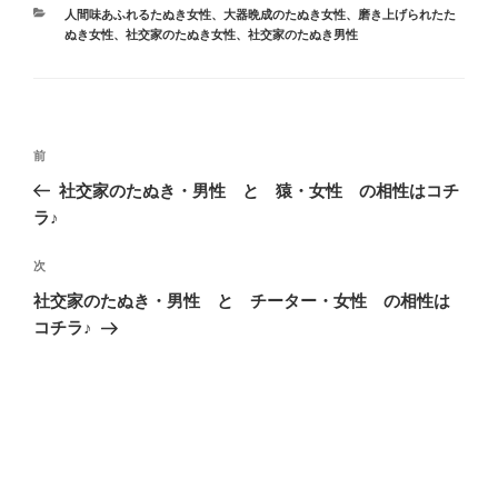
カ
人間味あふれるたぬき女性
、
大器晩成のたぬき女性
、
磨き上げられたた
テ
ぬき女性
、
社交家のたぬき女性
、
社交家のたぬき男性
ゴ
リ
ー
投
前
前
稿
の
社交家のたぬき・男性 と 猿・女性 の相性はコチ
ナ
投
ラ♪
ビ
稿
ゲ
次
次
の
ー
社交家のたぬき・男性 と チーター・女性 の相性は
投
シ
コチラ♪
稿
ョ
ン