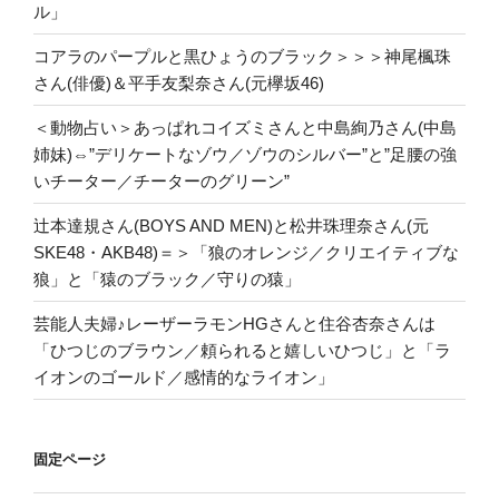
ル」
コアラのパープルと黒ひょうのブラック＞＞＞神尾楓珠
さん(俳優)＆平手友梨奈さん(元欅坂46)
＜動物占い＞あっぱれコイズミさんと中島絢乃さん(中島
姉妹)⇔”デリケートなゾウ／ゾウのシルバー”と”足腰の強
いチーター／チーターのグリーン”
辻本達規さん(BOYS AND MEN)と松井珠理奈さん(元
SKE48・AKB48)＝＞「狼のオレンジ／クリエイティブな
狼」と「猿のブラック／守りの猿」
芸能人夫婦♪レーザーラモンHGさんと住谷杏奈さんは
「ひつじのブラウン／頼られると嬉しいひつじ」と「ラ
イオンのゴールド／感情的なライオン」
固定ページ