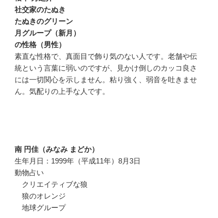
社交家のたぬき
たぬきのグリーン
月グループ（新月）
の性格（男性）
素直な性格で、真面目で飾り気のない人です。老舗や伝
統という言葉に弱いのですが、見かけ倒しのカッコ良さ
には一切関心を示しません。粘り強く、弱音を吐きませ
ん。気配りの上手な人です。
南 円佳（みなみ まどか）
生年月日：1999年（平成11年）8月3日
動物占い
クリエイティブな狼
狼のオレンジ
地球グループ