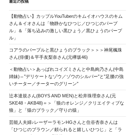
最近の投稿
【動物占い】カップルYouTuberのキムイオハウスのキム
さん＆イオさんは「物静かなひつじ／ひつじのパープ
ル」＆「落ち込みの激しい黒ひょう／黒ひょうのパープ
ル」
コアラのパープルと黒ひょうのブラック＞＞＞神尾楓珠
さん(俳優)＆平手友梨奈さん(元欅坂46)
＜動物占い＞あっぱれコイズミさんと中島絢乃さん(中島
姉妹)⇔”デリケートなゾウ／ゾウのシルバー”と”足腰の強
いチーター／チーターのグリーン”
辻本達規さん(BOYS AND MEN)と松井珠理奈さん(元
SKE48・AKB48)＝＞「狼のオレンジ／クリエイティブな
狼」と「猿のブラック／守りの猿」
芸能人夫婦♪レーザーラモンHGさんと住谷杏奈さんは
「ひつじのブラウン／頼られると嬉しいひつじ」と「ラ