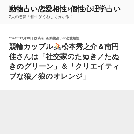
コ
動物占い恋愛相性♪個性心理学占い
ン
2人の恋愛の相性がくわしく分かる！
テ
ン
ツ
投
2024年12月19日
投稿者:
新動物占い60恋愛相性
へ
稿
競輪カップル
松本秀之介＆南円
ス
日:
キ
佳さんは「社交家のたぬき／たぬ
ッ
きのグリーン」＆「クリエイティ
プ
ブな狼／狼のオレンジ」