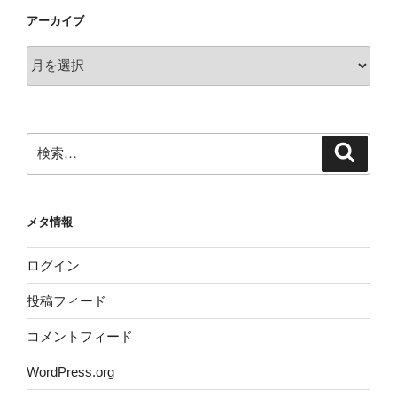
アーカイブ
ア
ー
カ
イ
ブ
検
検
索
索:
メタ情報
ログイン
投稿フィード
コメントフィード
WordPress.org