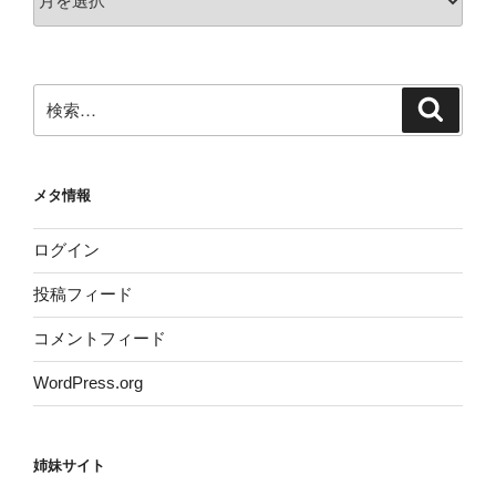
ー
カ
イ
ブ
検
検
索
索:
メタ情報
ログイン
投稿フィード
コメントフィード
WordPress.org
姉妹サイト