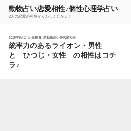
コ
動物占い恋愛相性♪個性心理学占い
ン
2人の恋愛の相性がくわしく分かる！
テ
ン
ツ
投
2015年8月14日
投稿者:
新動物占い60恋愛相性
へ
稿
統率力のあるライオン・男性
ス
日:
キ
と ひつじ・女性 の相性はコチ
ッ
ラ♪
プ