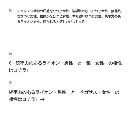
カ
チャレンジ精神の旺盛なひつじ女性
、
協調性のないひつじ女性
、
無邪気
テ
なひつじ女性
、
物静かなひつじ女性
、
粘り強いひつじ女性
、
統率力のあ
ゴ
るライオン男性
、
頼られると嬉しいひつじ女性
リ
ー
投
前
前
稿
の
統率力のあるライオン・男性 と 狼・女性 の相性
ナ
投
はコチラ♪
ビ
稿
ゲ
次
次
の
ー
統率力のあるライオン・男性 と ペガサス・女性 の
投
シ
相性はコチラ♪
稿
ョ
ン