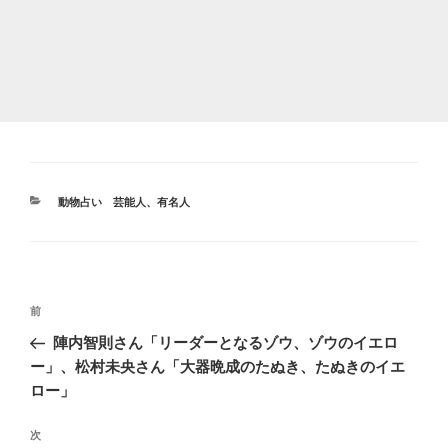
カ
動物占い 芸能人、有名人
テ
ゴ
リ
ー
投
前
前
稿
の
陣内智則さん「リーダーとなるゾウ、ゾウのイエロ
ナ
投
ー」、松村未央さん「大器晩成のたぬき、たぬきのイエ
ビ
稿
ロー」
ゲ
次
次
ー