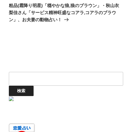
の
シ
粗品(霜降り明星)「穏やかな狼,狼のブラウン」・秋山衣
投
梨佳さん「サービス精神旺盛なコアラ,コアラのブラウ
ョ
稿
ン」、お夫妻の動物占い！
ン