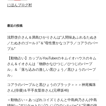
にほんブログ村
最近の投稿
浅野啓介さん＆満島ひかりさんは”人間味あふれるたぬき
／たぬきのゴールド”＆”母性豊かなコアラ／コアラのパー
プル”
【動物占い】カップルYouTuberのキムイオハウスのキム
さん＆イオさんは「物静かなひつじ／ひつじのパープ
ル」＆「落ち込みの激しい黒ひょう／黒ひょうのパープ
ル」
コアラのパープルと黒ひょうのブラック＞＞＞神尾楓珠
さん(俳優)＆平手友梨奈さん(元欅坂46)
＜動物占い＞あっぱれコイズミさんと中島絢乃さん(中島
姉妹)⇔”デリケートなゾウ／ゾウのシルバー”と”足腰の強