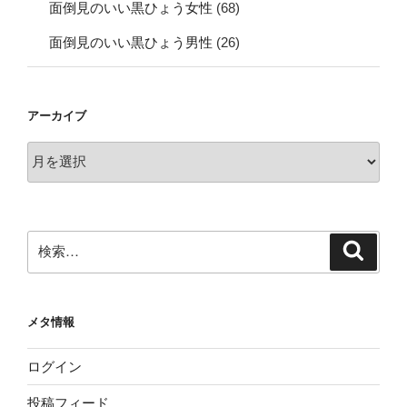
面倒見のいい黒ひょう女性
(68)
面倒見のいい黒ひょう男性
(26)
アーカイブ
ア
ー
カ
イ
ブ
検
検
索
索:
メタ情報
ログイン
投稿フィード