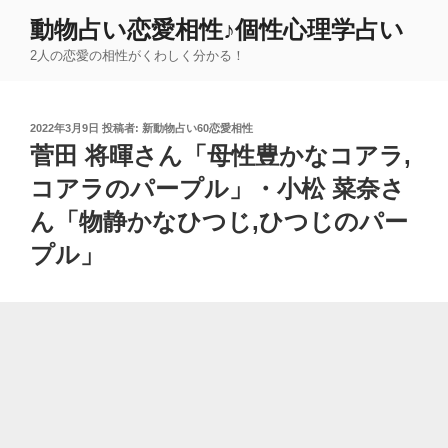
コ
動物占い恋愛相性♪個性心理学占い
ン
2人の恋愛の相性がくわしく分かる！
テ
ン
ツ
投
2022年3月9日
投稿者:
新動物占い60恋愛相性
へ
稿
菅田 将暉さん「母性豊かなコアラ,
ス
日:
キ
コアラのパープル」・小松 菜奈さ
ッ
ん「物静かなひつじ,ひつじのパー
プ
プル」