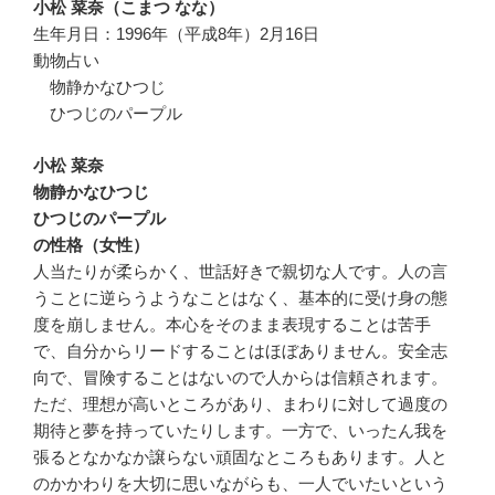
小松 菜奈（こまつ なな）
生年月日：1996年（平成8年）2月16日
動物占い
物静かなひつじ
ひつじのパープル
小松 菜奈
物静かなひつじ
ひつじのパープル
の性格（女性）
人当たりが柔らかく、世話好きで親切な人です。人の言
うことに逆らうようなことはなく、基本的に受け身の態
度を崩しません。本心をそのまま表現することは苦手
で、自分からリードすることはほぼありません。安全志
向で、冒険することはないので人からは信頼されます。
ただ、理想が高いところがあり、まわりに対して過度の
期待と夢を持っていたりします。一方で、いったん我を
張るとなかなか譲らない頑固なところもあります。人と
のかかわりを大切に思いながらも、一人でいたいという