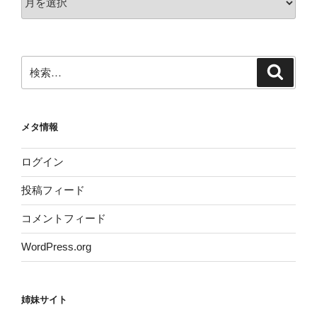
ー
カ
イ
ブ
検
検
索
索:
メタ情報
ログイン
投稿フィード
コメントフィード
WordPress.org
姉妹サイト