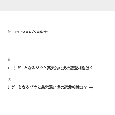
カ
ﾘｰﾀﾞｰとなるゾウ恋愛相性
テ
ゴ
リ
ー
投
前
前
稿
の
ﾘｰﾀﾞｰとなるゾウと楽天的な虎の恋愛相性は？
ナ
投
ビ
稿
次
次
ゲ
の
ﾘｰﾀﾞｰとなるゾウと慈悲深い虎の恋愛相性は？
投
ー
稿
シ
ョ
ン