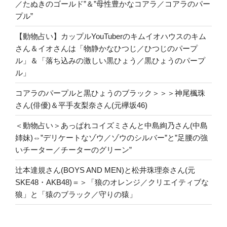
／たぬきのゴールド”＆”母性豊かなコアラ／コアラのパー
プル”
【動物占い】カップルYouTuberのキムイオハウスのキム
さん＆イオさんは「物静かなひつじ／ひつじのパープ
ル」＆「落ち込みの激しい黒ひょう／黒ひょうのパープ
ル」
コアラのパープルと黒ひょうのブラック＞＞＞神尾楓珠
さん(俳優)＆平手友梨奈さん(元欅坂46)
＜動物占い＞あっぱれコイズミさんと中島絢乃さん(中島
姉妹)⇔”デリケートなゾウ／ゾウのシルバー”と”足腰の強
いチーター／チーターのグリーン”
辻本達規さん(BOYS AND MEN)と松井珠理奈さん(元
SKE48・AKB48)＝＞「狼のオレンジ／クリエイティブな
狼」と「猿のブラック／守りの猿」