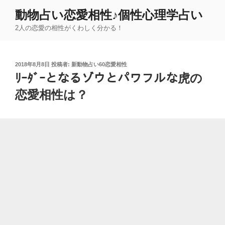
コ
動物占い恋愛相性♪個性心理学占い
ン
2人の恋愛の相性がくわしく分かる！
テ
ン
ツ
投
2018年8月8日
投稿者:
新動物占い60恋愛相性
へ
稿
ﾘｰﾀﾞｰとなるゾウとパワフルな虎の
ス
日:
キ
恋愛相性は？
ッ
プ