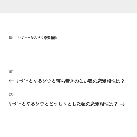
カ
ﾘｰﾀﾞｰとなるゾウ恋愛相性
テ
ゴ
リ
ー
投
前
前
稿
の
ﾘｰﾀﾞｰとなるゾウと落ち着きのない猿の恋愛相性は？
ナ
投
ビ
稿
次
次
ゲ
の
ﾘｰﾀﾞｰとなるゾウとどっしりとした猿の恋愛相性は？
投
ー
稿
シ
ョ
ン