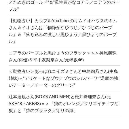
／たぬきのゴールド”＆”母性豊かなコアラ／コアラのパー
プル”
【動物占い】カップルYouTuberのキムイオハウスのキム
さん＆イオさんは「物静かなひつじ／ひつじのパープ
ル」＆「落ち込みの激しい黒ひょう／黒ひょうのパープ
ル」
コアラのパープルと黒ひょうのブラック＞＞＞神尾楓珠
さん(俳優)＆平手友梨奈さん(元欅坂46)
＜動物占い＞あっぱれコイズミさんと中島絢乃さん(中島
姉妹)⇔”デリケートなゾウ／ゾウのシルバー”と”足腰の強
いチーター／チーターのグリーン”
辻本達規さん(BOYS AND MEN)と松井珠理奈さん(元
SKE48・AKB48)＝＞「狼のオレンジ／クリエイティブな
狼」と「猿のブラック／守りの猿」