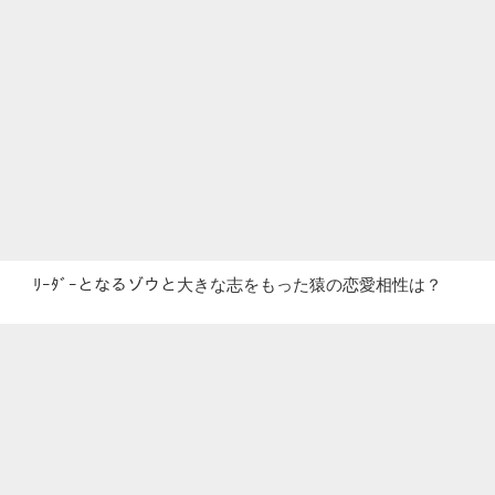
ﾘｰﾀﾞｰとなるゾウと大きな志をもった猿の恋愛相性は？