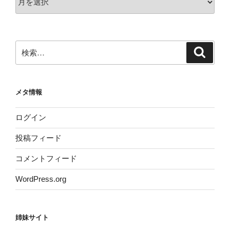
ー
カ
イ
ブ
検
検
索
索:
メタ情報
ログイン
投稿フィード
コメントフィード
WordPress.org
姉妹サイト