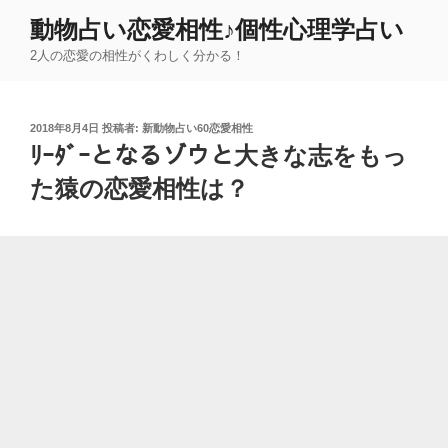
コ
動物占い恋愛相性♪個性心理学占い
ン
2人の恋愛の相性がくわしく分かる！
テ
ン
ツ
投
2018年8月4日
投稿者:
新動物占い60恋愛相性
へ
稿
ﾘｰﾀﾞｰとなるゾウと大きな志をもっ
ス
日:
キ
た猿の恋愛相性は？
ッ
プ