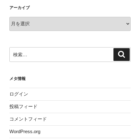
アーカイブ
ア
ー
カ
イ
ブ
検
検
索
索:
メタ情報
ログイン
投稿フィード
コメントフィード
WordPress.org