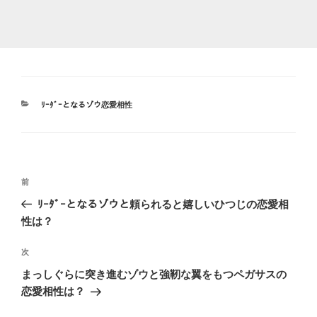
カ
ﾘｰﾀﾞｰとなるゾウ恋愛相性
テ
ゴ
リ
ー
投
前
前
稿
の
ﾘｰﾀﾞｰとなるゾウと頼られると嬉しいひつじの恋愛相
ナ
投
性は？
ビ
稿
ゲ
次
次
の
ー
まっしぐらに突き進むゾウと強靭な翼をもつペガサスの
投
シ
恋愛相性は？
稿
ョ