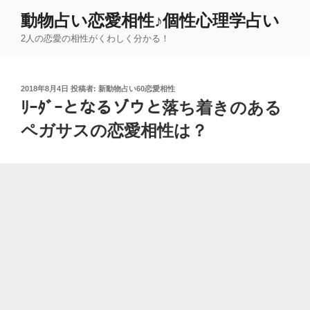
コ
動物占い恋愛相性♪個性心理学占い
ン
2人の恋愛の相性がくわしく分かる！
テ
ン
ツ
投
2018年8月4日
投稿者:
新動物占い60恋愛相性
へ
稿
ﾘｰﾀﾞｰとなるゾウと落ち着きのある
ス
日:
キ
ペガサスの恋愛相性は？
ッ
プ