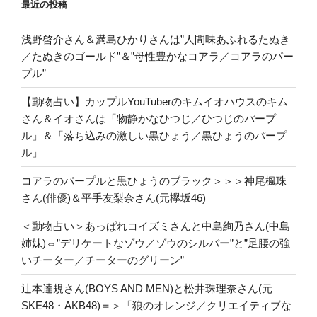
最近の投稿
浅野啓介さん＆満島ひかりさんは”人間味あふれるたぬき
／たぬきのゴールド”＆”母性豊かなコアラ／コアラのパー
プル”
【動物占い】カップルYouTuberのキムイオハウスのキム
さん＆イオさんは「物静かなひつじ／ひつじのパープ
ル」＆「落ち込みの激しい黒ひょう／黒ひょうのパープ
ル」
コアラのパープルと黒ひょうのブラック＞＞＞神尾楓珠
さん(俳優)＆平手友梨奈さん(元欅坂46)
＜動物占い＞あっぱれコイズミさんと中島絢乃さん(中島
姉妹)⇔”デリケートなゾウ／ゾウのシルバー”と”足腰の強
いチーター／チーターのグリーン”
辻本達規さん(BOYS AND MEN)と松井珠理奈さん(元
SKE48・AKB48)＝＞「狼のオレンジ／クリエイティブな