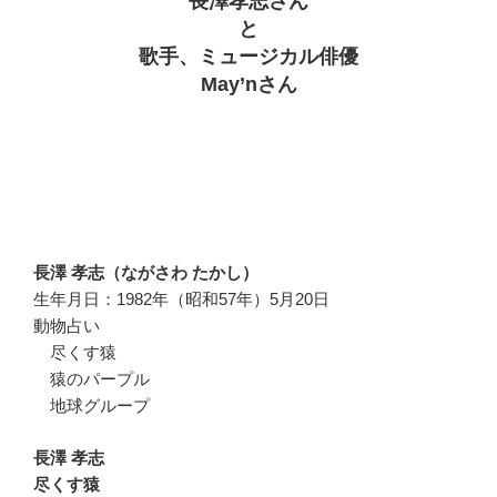
長澤孝志さん
と
歌手、ミュージカル俳優
May’nさん
長澤 孝志（ながさわ たかし）
生年月日：1982年（昭和57年）5月20日
動物占い
尽くす猿
猿のパープル
地球グループ
長澤 孝志
尽くす猿