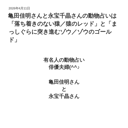
投
2026年4月11日
稿
亀田佳明さんと永宝千晶さんの動物占いは
日:
「落ち着きのない猿／猿のレッド」と「ま
っしぐらに突き進むゾウ／ゾウのゴール
ド」
有名人の動物占い
俳優夫婦(^^♪
亀田佳明さん
と
永宝千晶さん