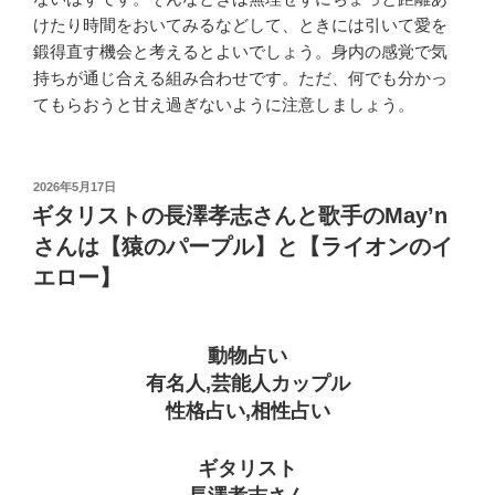
けたり時間をおいてみるなどして、ときには引いて愛を
鍛得直す機会と考えるとよいでしょう。身内の感覚で気
持ちが通じ合える組み合わせです。ただ、何でも分かっ
てもらおうと甘え過ぎないように注意しましょう。
投
2026年5月17日
稿
ギタリストの長澤孝志さんと歌手のMay’n
日:
さんは【猿のパープル】と【ライオンのイ
エロー】
動物占い
有名人,芸能人カップル
性格占い,相性占い
ギタリスト