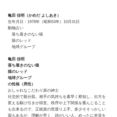
亀田 佳明（かめだ よしあき）
生年月日：1978年（昭和53年）10月31日
動物占い
落ち着きのない猿
猿のレッド
地球グループ
亀田 佳明
落ち着きのない猿
猿のレッド
地球グループ
の性格（男性）
おしゃれなこだわり派の紳士
社交的で親分肌。相手の気持ちを素早く察知し、出方を
変える駆け引きが得意。秩序や上下関係を重んじること
も出来るので、正統派の世渡り上手。多少そそっかしい
面もあるが、理解が早く、頭がいい人。めったに本音を