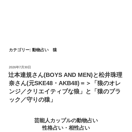
カテゴリー:
動物占い 猿
投
2026年7月30日
稿
辻本達規さん(BOYS AND MEN)と松井珠理
日:
奈さん(元SKE48・AKB48)＝＞「狼のオレ
ンジ／クリエイティブな狼」と「猿のブラ
ック／守りの猿」
芸能人カップルの動物占い
性格占い・相性占い