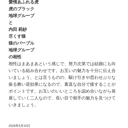
愛情あふれる虎
虎のブラック
地球グループ
と
内田 莉紗
尽くす猿
猿のパープル
地球グループ
の相性
相性はまあまあという感じで、努力次第では結婚にも向
いている組み合わせです。お互いの魅力を十分に伝え合
いましょう。とは言うものの、駆け引きや思わせぶりな
振る舞い逆効果になるので、素直な自分で接することが
ポイントです。お互いのいいところを認め合いながら発
展していく二人なので、長い目で相手の魅力を見つけて
いきましょう。
投
2026年4月15日