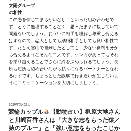
太陽グループ
の相性
この恋を信じてまちがいなし！といった組み合わせで
す。とくに無理することなく、思ったままに接していて
問題ないでしょう。お互いに相手を理解し尊重し合える
はずなので、恋人としても結婚相手としても良い相性で
す。たとえ雪山で遭難したとしても、少ない食料を分か
ち合えるようなそんな二人です。ケンカがあってもそれ
を乗り越えることでさらに絆を深められるでしょう。長
所も短所も認め合いながら頼りになるパートナーとなれ
るはずです。ちょっとした誤解で行き違いが生じないよ
うにコミュニケーションを大切にしましょう。
投
2026年3月22日
稿
競輪カップル
【動物占い】梶原大地さん
日:
と川嶋百香さんは「大きな志をもった猿／
猿のブルー」と「強い意志をもったこじか