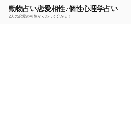
コ
動物占い恋愛相性♪個性心理学占い
ン
2人の恋愛の相性がくわしく分かる！
テ
ン
ツ
へ
ス
キ
ッ
プ