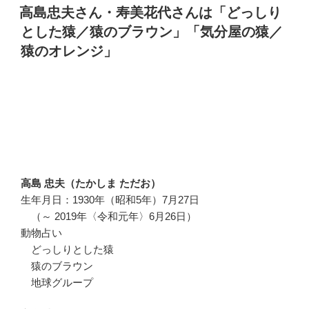
稿
高島忠夫さん・寿美花代さんは「どっしり
日:
とした猿／猿のブラウン」「気分屋の猿／
猿のオレンジ」
高島 忠夫（たかしま ただお）
生年月日：1930年（昭和5年）7月27日
（～ 2019年〈令和元年〉6月26日）
動物占い
どっしりとした猿
猿のブラウン
地球グループ