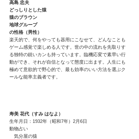
高島 忠夫
どっしりとした猿
猿のブラウン
地球グループ
の性格（男性）
楽天的で、何をやっても器用にこなせて、どんなことも
ゲーム感覚で楽しめる人です。世の中の流れを先取りす
る独特の鋭いカンも持っています。臨機応変で素早い行
動ができ、それが自信となって態度に出ます。人生にも
極めて意欲的で野心的で、最も効率のいい方法を選ぶク
ールな能率主義者です。
寿美 花代（すみ はなよ）
生年月日：1932年（昭和7年）2月6日
動物占い
気分屋の猿