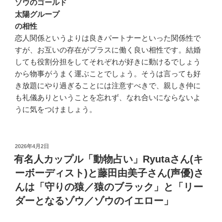
ゾウのゴールド
太陽グループ
の相性
恋人関係というよりは良きパートナーといった関係性で
すが、お互いの存在がプラスに働く良い相性です。結婚
しても役割分担をしてそれぞれが好きに動けるでしょう
から物事がうまく運ぶことでしょう。そうは言っても好
き放題にやり過ぎることには注意すべきで、親しき仲に
も礼儀ありということを忘れず、なれ合いにならないよ
うに気をつけましょう。
投
2026年4月2日
稿
有名人カップル「動物占い」Ryutaさん(キ
日:
ーボーディスト)と藤田由美子さん(声優)さ
んは「守りの猿／猿のブラック」と「リー
ダーとなるゾウ／ゾウのイエロー」