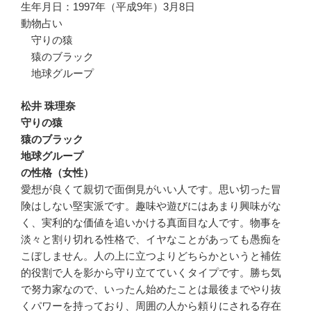
生年月日：1997年（平成9年）3月8日
動物占い
守りの猿
猿のブラック
地球グループ
松井 珠理奈
守りの猿
猿のブラック
地球グループ
の性格（女性）
愛想が良くて親切で面倒見がいい人です。思い切った冒
険はしない堅実派です。趣味や遊びにはあまり興味がな
く、実利的な価値を追いかける真面目な人です。物事を
淡々と割り切れる性格で、イヤなことがあっても愚痴を
こぼしません。人の上に立つよりどちらかというと補佐
的役割で人を影から守り立てていくタイプです。勝ち気
で努力家なので、いったん始めたことは最後までやり抜
くパワーを持っており、周囲の人から頼りにされる存在