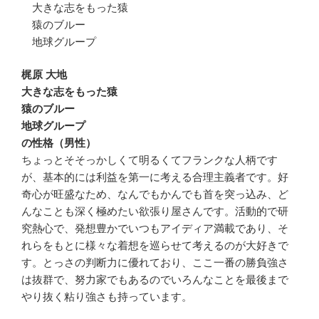
大きな志をもった猿
猿のブルー
地球グループ
梶原 大地
大きな志をもった猿
猿のブルー
地球グループ
の性格（男性）
ちょっとそそっかしくて明るくてフランクな人柄です
が、基本的には利益を第一に考える合理主義者です。好
奇心が旺盛なため、なんでもかんでも首を突っ込み、ど
んなことも深く極めたい欲張り屋さんです。活動的で研
究熱心で、発想豊かでいつもアイディア満載であり、そ
れらをもとに様々な着想を巡らせて考えるのが大好きで
す。とっさの判断力に優れており、ここ一番の勝負強さ
は抜群で、努力家でもあるのでいろんなことを最後まで
やり抜く粘り強さも持っています。