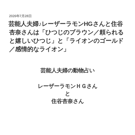
投
2026年7月28日
稿
芸能人夫婦♪レーザーラモンHGさんと住谷
日:
杏奈さんは「ひつじのブラウン／頼られる
と嬉しいひつじ」と「ライオンのゴールド
／感情的なライオン」
芸能人夫婦の動物占い
レーザーラモンＨＧさん
と
住谷杏奈さん