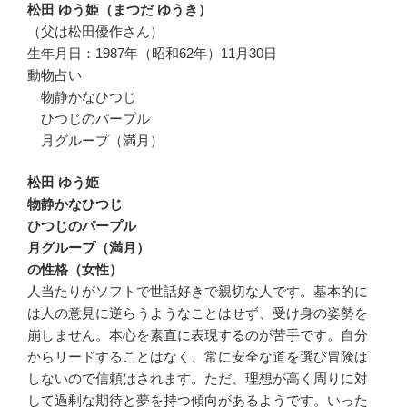
松田 ゆう姫（まつだ ゆうき）
（父は松田優作さん）
生年月日：1987年（昭和62年）11月30日
動物占い
物静かなひつじ
ひつじのパープル
月グループ（満月）
松田 ゆう姫
物静かなひつじ
ひつじのパープル
月グループ（満月）
の性格（女性）
人当たりがソフトで世話好きで親切な人です。基本的に
は人の意見に逆らうようなことはせず、受け身の姿勢を
崩しません。本心を素直に表現するのが苦手です。自分
からリードすることはなく、常に安全な道を選び冒険は
しないので信頼はされます。ただ、理想が高く周りに対
して過剰な期待と夢を持つ傾向があるようです。いった