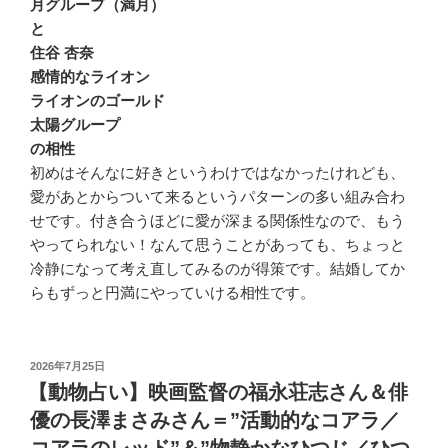
月グループ（満月）
と
住谷 杏奈
感情的なライオン
ライオンのゴールド
太陽グループ
の相性
初めはそんなに好きというわけではなかったけれども、
愛があとからついて来るというパターンの多い組み合わ
せです。付き合うほどに愛が深まる関係性なので、もう
やってられない！なんて思うことがあっても、ちょっと
冷静になって考え直してみるのが得策です。結婚してか
らもずっと円満にやっていける相性です。
投
2026年7月25日
稿
【動物占い】映画監督の福永荘志さん＆俳
日:
優の長澤まさみさん＝”活動的なコアラ／
コアラのレッド”＆”物静かなひつじ／ひつ