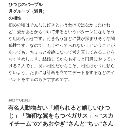
ひつじのパープル
月グループ（満月）
の相性
初めの頃はそんなに好きというわけではなかったけれ
ど、愛があとからついて来るというパターンになりそう
な組み合わせです。付き合うほどに愛が深まりそうな関
係性です。なので、もうやってられない！ということが
あっても、ちょっと冷静になって考え直してみることを
おすすめします。結婚してからもずっと円満にやってい
ける２人です。良い相性だからこそ、相性ばかりに頼ら
ないよう、たまには計画を立ててデートをするなどのイ
ベントをするのもおすすめです。
投
2026年7月18日
稿
有名人動物占い「頼られると嬉しいひつ
日:
じ」「強靭な翼をもつペガサス」～”スカ
イチーム”の”あおやぎ”さんと”ちぃ”さん