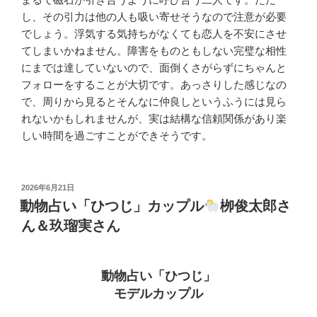
し、その引力は他の人も吸い寄せそうなので注意が必要
でしょう。浮気する気持ちがなくても恋人を不安にさせ
てしまいかねません。障害をものともしない完璧な相性
にまでは達していないので、面倒くさがらずにちゃんと
フォローをすることが大切です。あっさりした感じなの
で、周りから見るとそんなに仲良しというふうには見ら
れないかもしれませんが、実は結構な信頼関係があり楽
しい時間を過ごすことができそうです。
投
2026年6月21日
稿
動物占い「ひつじ」カップル
栁俊太郎さ
日:
ん＆玖瑠実さん
動物占い「ひつじ」
モデルカップル