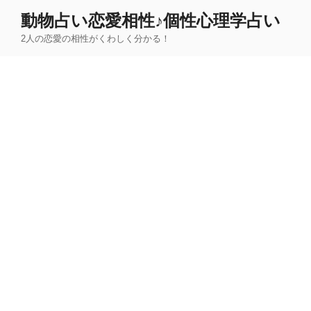
コ
動物占い恋愛相性♪個性心理学占い
ン
2人の恋愛の相性がくわしく分かる！
テ
ン
ツ
へ
ス
キ
ッ
プ