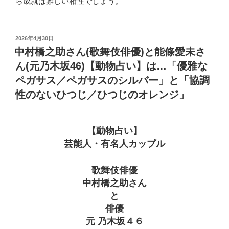
ら成就は難しい相性でしょう。
投
2026年4月30日
稿
中村橋之助さん(歌舞伎俳優)と能條愛未さ
日:
ん(元乃木坂46)【動物占い】は…「優雅な
ペガサス／ペガサスのシルバー」と「協調
性のないひつじ／ひつじのオレンジ」
【動物占い】
芸能人・有名人カップル
歌舞伎俳優
中村橋之助さん
と
俳優
元 乃木坂４６