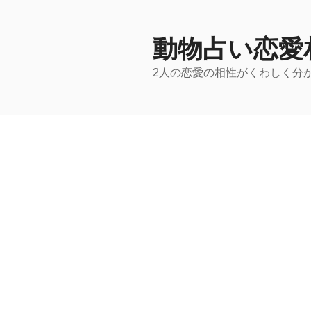
コ
ン
テ
動物占い恋愛
ン
2人の恋愛の相性がくわしく分
ツ
へ
ス
キ
ッ
プ