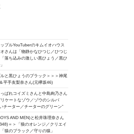
村
プルYouTuberのキムイオハウス
イオさんは「物静かなひつじ／ひつじ
＆「落ち込みの激しい黒ひょう／黒ひ
ル」
プルと黒ひょうのブラック＞＞＞神尾
＆平手友梨奈さん(元欅坂46)
あっぱれコイズミさんと中島絢乃さん
”デリケートなゾウ／ゾウのシルバ
強いチーター／チーターのグリーン”
OYS AND MEN)と松井珠理奈さん
AKB48)＝＞「狼のオレンジ／クリエイ
と「猿のブラック／守りの猿」