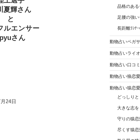
陸上選手
品格のある
川夏輝さん
足腰の強い
と
フルエンサー
長距離ﾗﾝ
apyuさん
動物占いペガ
動物占いライ
動物占い口コ
動物占い狼恋
動物占い猿恋
どっしりと
月24日
大きな志を
守りの猿恋
尽くす猿恋