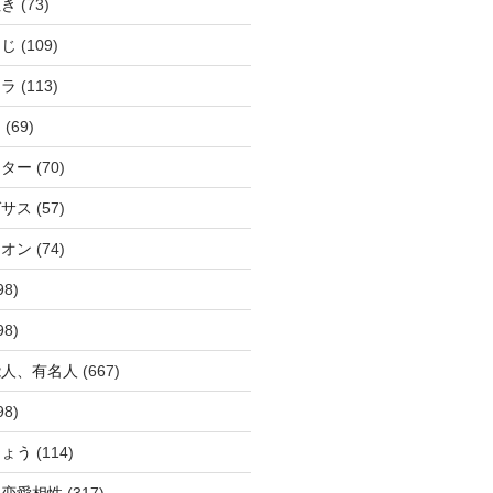
ぬき
(73)
つじ
(109)
アラ
(113)
ウ
(69)
ーター
(70)
ガサス
(57)
イオン
(74)
98)
98)
能人、有名人
(667)
98)
ひょう
(114)
か恋愛相性
(317)