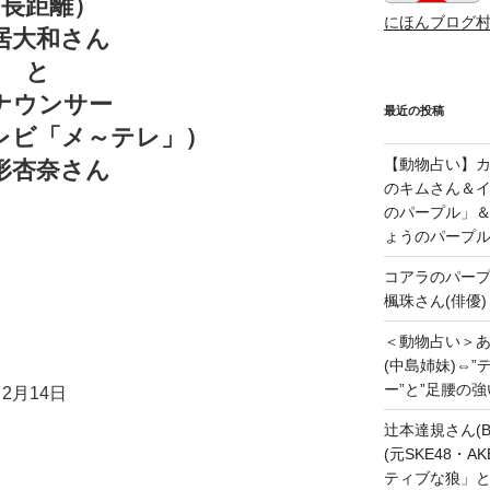
（長距離）
にほんブログ
居大和さん
と
ナウンサー
最近の投稿
レビ「メ～テレ」）
【動物占い】カッ
形杏奈さん
のキムさん＆
のパープル」
ょうのパープ
コアラのパー
楓珠さん(俳優)
＜動物占い＞
(中島姉妹)⇔
ー”と”足腰の
2月14日
辻本達規さん(B
(元SKE48・
ティブな狼」