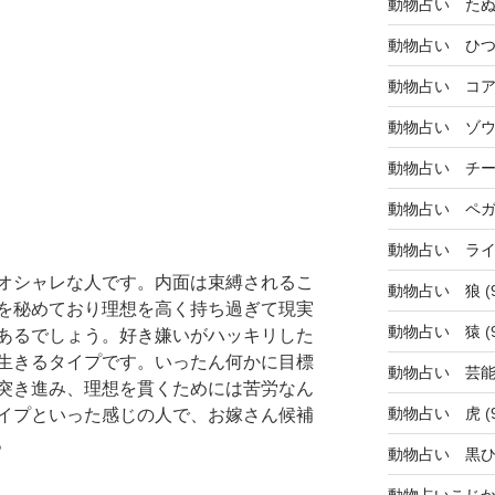
動物占い た
動物占い ひ
動物占い コ
動物占い ゾ
動物占い チ
動物占い ペ
動物占い ラ
オシャレな人です。内面は束縛されるこ
動物占い 狼
(
を秘めており理想を高く持ち過ぎて現実
動物占い 猿
(
あるでしょう。好き嫌いがハッキリした
生きるタイプです。いったん何かに目標
動物占い 芸
突き進み、理想を貫くためには苦労なん
動物占い 虎
(
イプといった感じの人で、お嫁さん候補
。
動物占い 黒
動物占いこじ