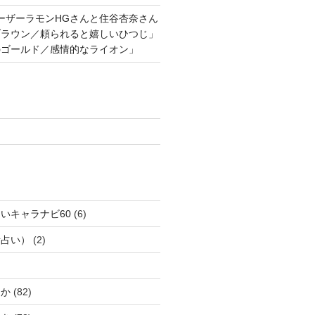
ーザーラモンHGさんと住谷杏奈さん
ブラウン／頼られると嬉しいひつじ」
のゴールド／感情的なライオン」
いキャラナビ60
(6)
話占い）
(2)
じか
(82)