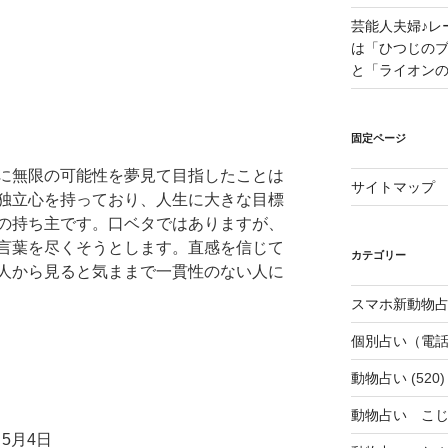
芸能人夫婦♪レ
は「ひつじの
と「ライオン
固定ページ
に無限の可能性を夢見て目指したことは
サイトマップ
独立心を持っており、人生に大きな目標
の持ち主です。口ベタではありますが、
言葉を尽くそうとします。直感を信じて
カテゴリー
人から見ると気ままで一貫性のない人に
スマホ新動物占
個別占い（電
動物占い
(520)
動物占い こ
5月4日