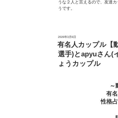
うな２人と言えるので、友達カ
うです。
投
2026年3月6日
稿
有名人カップル【動
日:
選手)とapyuさん
ょうカップル
～
有
性格