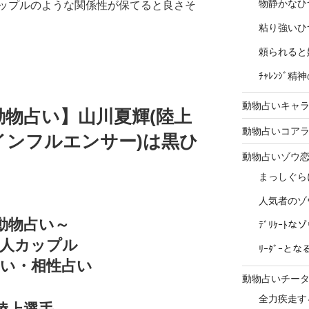
物静かなひ
ップルのような関係性が保てると良さそ
粘り強いひ
頼られると
ﾁｬﾚﾝｼﾞ
動物占いキャラ
物占い】山川夏輝(陸上
動物占いコア
(インフルエンサー)は黒ひ
動物占いゾウ
まっしぐら
人気者のゾ
動物占い～
ﾃﾞﾘｹｰﾄ
名人カップル
ﾘｰﾀﾞｰと
占い・相性占い
動物占いチー
全力疾走す