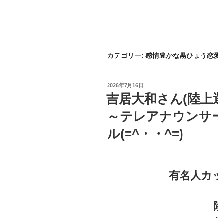
カテゴリー:
感情豊かな黒ひょう恋
投
2026年7月16日
稿
吉居大和さん(陸上
日:
～テレアナウンサ
ル(=^・・^=)
有名人カ