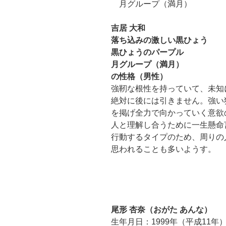
月グループ（満月）
吉居 大和
落ち込みの激しい黒ひょう
黒ひょうのパープル
月グループ（満月）
の性格（男性）
強靭な根性を持っていて、未知
絶対に後には引きません。強い
を掲げ全力で向かっていく意欲
人と理解し合うために一生懸命
行動するタイプのため、周りの
思われることも多いようす。
尾形 杏奈（おがた あんな）
生年月日：1999年（平成11年）