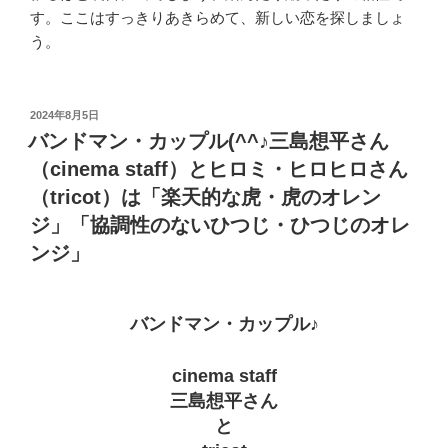
す。ここはすっきりあきらめて、新しい恋を探しましょ
う。
投
2024年8月5日
稿
バンドマン・カップル(^^♪三島想平さん
日:
（cinema staff）とヒロミ・ヒロヒロさん
（tricot）は「楽天的な虎・虎のオレン
ジ」「協調性のないひつじ・ひつじのオレ
ンジ」
バンドマン・カップル♪
cinema staff
三島想平さん
と