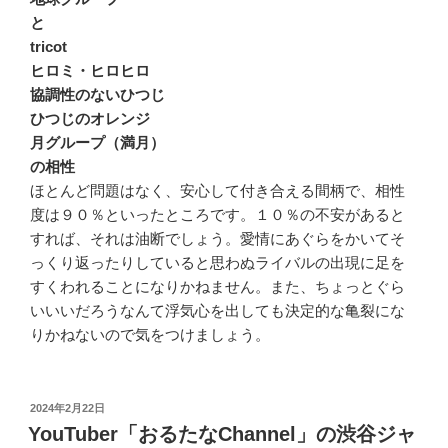
と
tricot
ヒロミ・ヒロヒロ
協調性のないひつじ
ひつじのオレンジ
月グループ（満月）
の相性
ほとんど問題はなく、安心して付き合える間柄で、相性
度は９０％といったところです。１０％の不安があると
すれば、それは油断でしょう。愛情にあぐらをかいてそ
っくり返ったりしていると思わぬライバルの出現に足を
すくわれることになりかねません。また、ちょっとぐら
いいいだろうなんて浮気心を出しても決定的な亀裂にな
りかねないので気をつけましょう。
投
2024年2月22日
稿
YouTuber「おるたなChannel」の渋谷ジャ
日: