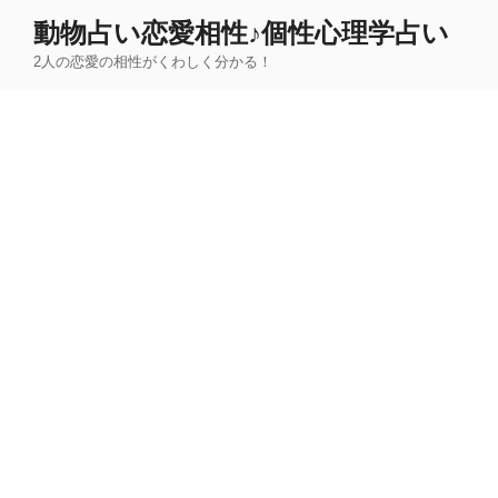
コ
動物占い恋愛相性♪個性心理学占い
ン
2人の恋愛の相性がくわしく分かる！
テ
ン
ツ
へ
ス
キ
ッ
プ