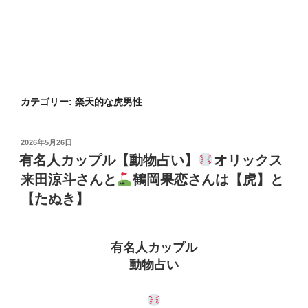
カテゴリー:
楽天的な虎男性
投
2026年5月26日
稿
有名人カップル【動物占い】
オリックス
日:
来田涼斗さんと
鶴岡果恋さんは【虎】と
【たぬき】
有名人カップル
動物占い