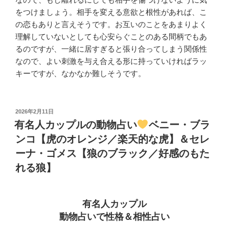
をつけましょう。相手を変える意欲と根性があれば、こ
の恋もありと言えそうです。お互いのことをあまりよく
理解していないとしても心安らぐことのある間柄でもあ
るのですが、一緒に居すぎると張り合ってしまう関係性
なので、よい刺激を与え合える形に持っていければラッ
キーですが、なかなか難しそうです。
投
2026年2月11日
稿
有名人カップルの動物占い
ベニー・ブラ
日:
ンコ【虎のオレンジ／楽天的な虎】＆セレ
ーナ・ゴメス【狼のブラック／好感のもた
れる狼】
有名人カップル
動物占いで性格＆相性占い