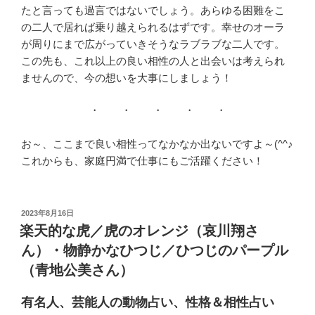
たと言っても過言ではないでしょう。あらゆる困難をこ
の二人で居れば乗り越えられるはずです。幸せのオーラ
が周りにまで広がっていきそうなラブラブな二人です。
この先も、これ以上の良い相性の人と出会いは考えられ
ませんので、今の想いを大事にしましょう！
・ ・ ・ ・ ・
お～、ここまで良い相性ってなかなか出ないですよ～(^^♪
これからも、家庭円満で仕事にもご活躍ください！
投
2023年8月16日
稿
楽天的な虎／虎のオレンジ（哀川翔さ
日:
ん）・物静かなひつじ／ひつじのパープル
（青地公美さん）
有名人、芸能人の動物占い、性格＆相性占い