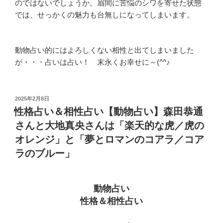
のではないでしょうか。眉間に苦悩のシワを寄せた状態
では、せっかくの魅力も台無しになってしまいます。
動物占い的にはよろしくない相性と出てしまいました
が・・・占いは占い！ 末永くお幸せに～(^^♪
投
2025年2月8日
稿
性格占い＆相性占い【動物占い】森田恭通
日:
さんと大地真央さんは「楽天的な虎／虎の
オレンジ」と「夢とロマンのコアラ／コア
ラのブルー」
動物占い
性格＆相性占い