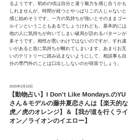
るようです。初めの頃は自分と違う魅力を感じ合うかも
しれませんが、時間が経つとやっぱりこの人じゃないと
感じ始めそうです。一方の気持ちが強いとそのままゴー
ルインということもあるでしょうけれども、基本的には
他の人に気持ちが向いてしまい破局が訪れるパターンが
多そうです。相性が悪いわけではないのですが、すれ違
いがあると急に気持ちが離れてしまいます。あまりお互
いのテリトリーに踏み込まないようにして、相談事も自
分の専門外のことは口出ししないのが得策でしょう。
投
2025年3月10日
稿
【動物占い】I Don’t Like Mondays.のYU
日:
さん＆モデルの藤井夏恋さんは【楽天的な
虎／虎のオレンジ】＆【我が道を行くライ
オン／ライオンのイエロー】