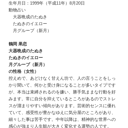
生年月日：1999年（平成11年）8月20日
動物占い
大器晩成のたぬき
たぬきのイエロー
月グループ（新月）
鶴岡 果恋
大器晩成のたぬき
たぬきのイエロー
月グループ（新月）
の性格（女性）
控えめで、あどけなく甘えん坊で、人の言うことをしっ
かり聞いて、何かと受け身になることが多いタイプです
が、本当は束縛されるのを嫌い、勝手気ままな行動を好
みます。常に自分を抑えているところがあるのでストレ
スが溜まりやすい傾向があります。芸術的センスに優れ
ていて、感受性が豊かなゆえに気分屋のところがあり、
細々した事は苦手です。中年以降は、精神的な世界への
感心が強まり人生観が大きく変化する運勢の人です。