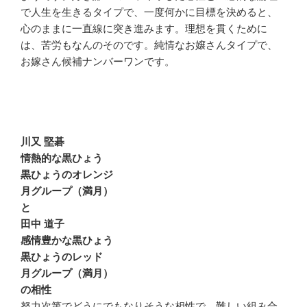
で人生を生きるタイプで、一度何かに目標を決めると、
心のままに一直線に突き進みます。理想を貫くために
は、苦労もなんのそのです。純情なお嬢さんタイプで、
お嫁さん候補ナンバーワンです。
川又 堅碁
情熱的な黒ひょう
黒ひょうのオレンジ
月グループ（満月）
と
田中 道子
感情豊かな黒ひょう
黒ひょうのレッド
月グループ（満月）
の相性
努力次第でどうにでもなりそうな相性で、難しい組み合