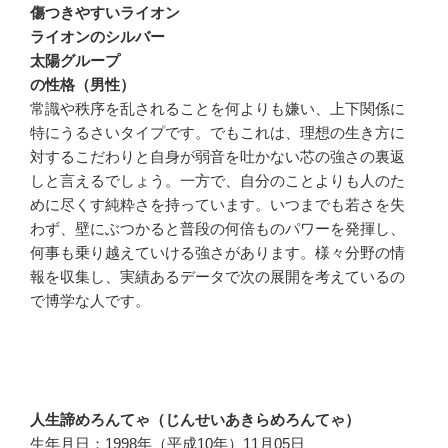
傷つきやすいライオン
ライオンのシルバー
太陽グループ
の性格（男性）
常識や秩序を乱されることを何よりも嫌い、上下関係に
特にうるさいタイプです。でもこれは、理想の生き方に
対するこだわりと自身が弱音を吐かない芯の強さの裏返
しと言えるでしょう。一方で、自分のことよりも人のた
めに尽くす純粋さを持っています。いつまでも若さを失
わず、壁にぶつかると普段の何倍ものパワーを発揮し、
何事も乗り越えていける強さがあります。様々分野の情
報を収集し、実績あるデータで次の展開を考えているの
で博学な人です。
人生諦めろんてゃ（じんせいあきらめろんてゃ）
生年月日：1998年（平成10年）11月05日