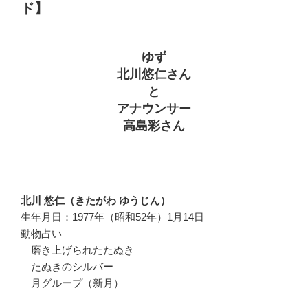
ド】
ゆず
北川悠仁さん
と
アナウンサー
高島彩さん
北川 悠仁（きたがわ ゆうじん）
生年月日：1977年（昭和52年）1月14日
動物占い
磨き上げられたたぬき
たぬきのシルバー
月グループ（新月）