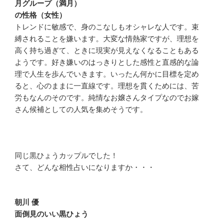
月グループ（満月）
の性格（女性）
トレンドに敏感で、身のこなしもオシャレな人です。束
縛されることを嫌います。大変な情熱家ですが、理想を
高く持ち過ぎて、ときに現実が見えなくなることもある
ようです。好き嫌いのはっきりとした感性と直感的な論
理で人生を歩んでいきます。いったん何かに目標を定め
ると、心のままに一直線です。理想を貫くためには、苦
労もなんのそのです。純情なお嬢さんタイプなのでお嫁
さん候補としての人気を集めそうです。
同じ黒ひょうカップルでした！
さて、どんな相性占いになりますか・・・
朝川 優
面倒見のいい黒ひょう