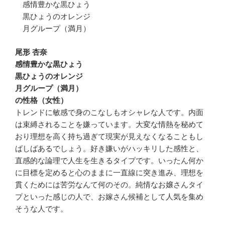
感情豊かな黒ひょう
黒ひょうのオレンジ
月グループ（満月）
尾形 杏奈
感情豊かな黒ひょう
黒ひょうのオレンジ
月グループ（満月）
の性格（女性）
トレンドに敏感で身のこなしもオシャレな人です。内面
は束縛されることを嫌っています。大変な情熱を秘めて
おり理想を高く持ち過ぎて現実が見えなくなることもし
ばしばあるでしょう。好き嫌いがハッキリした感性と、
直感的な論理で人生を生きるタイプです。いったん何か
に目標を定めると心のままに一直線に突き進み、理想を
貫くためには苦労なんて何のその。純情なお嬢さんタイ
プといった感じの人で、お嫁さん候補として人気を集め
そうな人です。