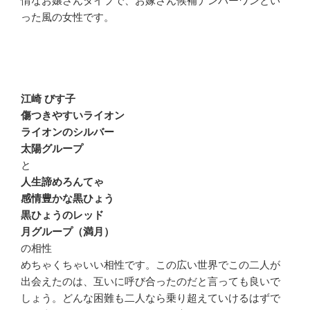
情なお嬢さんタイプで、お嫁さん候補ナンバーワンとい
った風の女性です。
江崎 びす子
傷つきやすいライオン
ライオンのシルバー
太陽グループ
と
人生諦めろんてゃ
感情豊かな黒ひょう
黒ひょうのレッド
月グループ（満月）
の相性
めちゃくちゃいい相性です。この広い世界でこの二人が
出会えたのは、互いに呼び合ったのだと言っても良いで
しょう。どんな困難も二人なら乗り超えていけるはずで