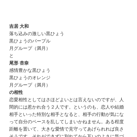
吉居 大和
落ち込みの激しい黒ひょう
黒ひょうのパープル
月グループ（満月）
と
尾形 杏奈
感情豊かな黒ひょう
黒ひょうのオレンジ
月グループ（満月）
の相性
恋愛相性としてはさほどよいとは言えないのですが、人
間的には惹かれ合う２人です。というのも、恋人や結婚
相手といった特別な相手となると、相手の行動が気にな
って自分のペースを乱してしまいかねません。ある程度
距離を置いて、大きな愛情で見守ってあげられれば良さ
そうです。それができずに別れてから互いのよさに気づ