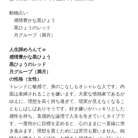
動物占い
感情豊かな黒ひょう
黒ひょうのレッド
月グループ（満月）
人生諦めろんてゃ
感情豊かな黒ひょう
黒ひょうのレッド
月グループ（満月）
の性格（女性）
トレンドに敏感で、身のこなしもオシャレな人です。内
面は束縛されることを嫌います。大変な情熱家であるが
ゆえに、理想を高く持ち過ぎて、現実が見えなくなるこ
ともしばしばありそうです。好き嫌いがハッキリとした
感性を持ち、直感的な論理で人生を生きていくタイプで
す。一度何かに目標を定めると、心のままに一直線に突
き進みます。理想を貫くためには苦労も厭いません。純