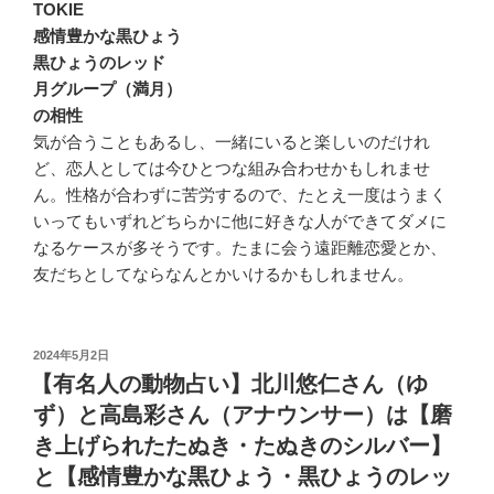
TOKIE
感情豊かな黒ひょう
黒ひょうのレッド
月グループ（満月）
の相性
気が合うこともあるし、一緒にいると楽しいのだけれ
ど、恋人としては今ひとつな組み合わせかもしれませ
ん。性格が合わずに苦労するので、たとえ一度はうまく
いってもいずれどちらかに他に好きな人ができてダメに
なるケースが多そうです。たまに会う遠距離恋愛とか、
友だちとしてならなんとかいけるかもしれません。
投
2024年5月2日
稿
【有名人の動物占い】北川悠仁さん（ゆ
日:
ず）と高島彩さん（アナウンサー）は【磨
き上げられたたぬき・たぬきのシルバー】
と【感情豊かな黒ひょう・黒ひょうのレッ