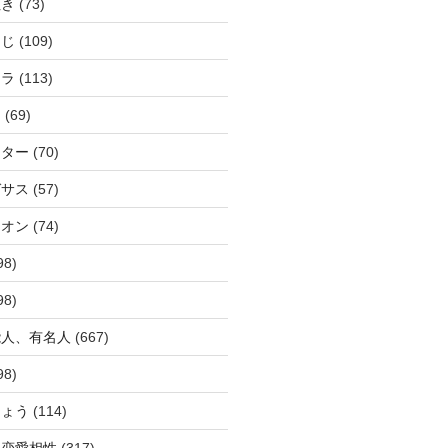
ぬき
(73)
つじ
(109)
アラ
(113)
ウ
(69)
ーター
(70)
ガサス
(57)
イオン
(74)
98)
98)
能人、有名人
(667)
98)
ひょう
(114)
か恋愛相性
(317)