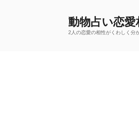
コ
ン
テ
動物占い恋愛
ン
2人の恋愛の相性がくわしく分
ツ
へ
ス
キ
ッ
プ