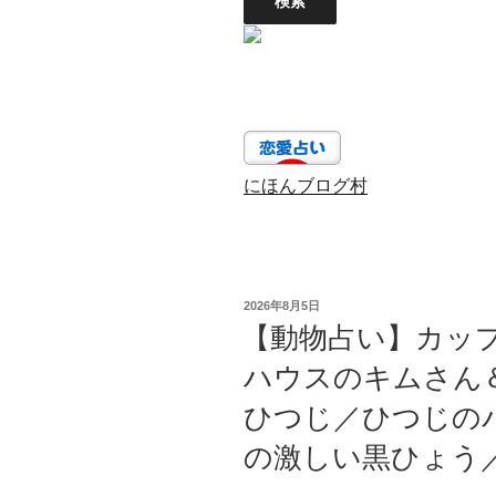
にほんブログ村
投
2026年8月5日
稿
【動物占い】カップル
日:
ハウスのキムさん
ひつじ／ひつじの
の激しい黒ひょう