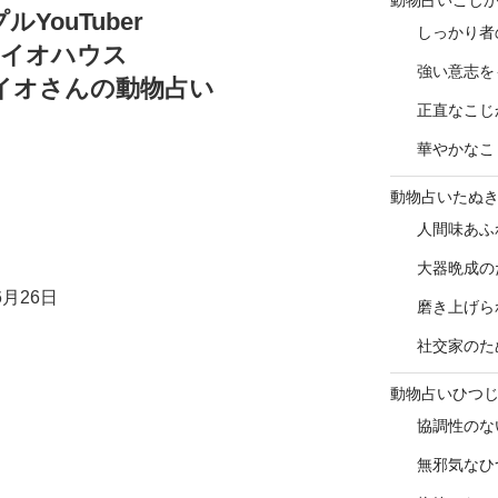
ルYouTuber
しっかり者
イオハウス
強い意志を
イオさんの動物占い
正直なこじ
華やかなこ
動物占いたぬ
人間味あふ
大器晩成の
月26日
磨き上げら
社交家のた
動物占いひつ
協調性のな
無邪気なひ