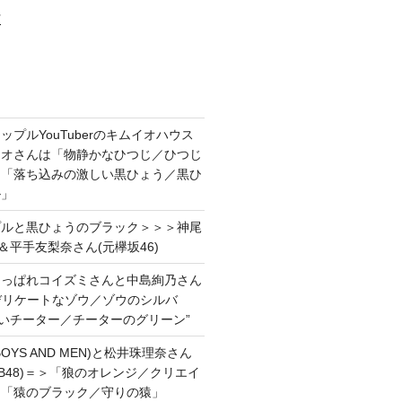
村
プルYouTuberのキムイオハウス
イオさんは「物静かなひつじ／ひつじ
＆「落ち込みの激しい黒ひょう／黒ひ
ル」
プルと黒ひょうのブラック＞＞＞神尾
＆平手友梨奈さん(元欅坂46)
あっぱれコイズミさんと中島絢乃さん
”デリケートなゾウ／ゾウのシルバ
強いチーター／チーターのグリーン”
OYS AND MEN)と松井珠理奈さん
AKB48)＝＞「狼のオレンジ／クリエイ
と「猿のブラック／守りの猿」