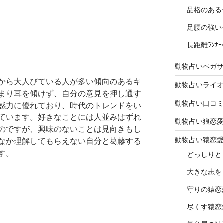
品格のある
足腰の強い
長距離ﾗﾝ
動物占いペガ
から大人びている人が多い傾向のあるキ
動物占いライ
まり耳を傾けず、自分の意見を押し通す
動物占い口コ
感力に優れており、時代のトレンドをい
ています。好きなことには人並みはずれ
動物占い狼恋
のですが、興味のないことは見向きもし
動物占い猿恋
なか理解してもらえない自分と葛藤する
す。
どっしりと
大きな志を
守りの猿恋
尽くす猿恋