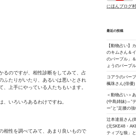
にほんブログ
最近の投稿
【動物占い】カッ
のキムさん＆
のパープル」
ょうのパープ
かるのですが、相性診断をしてみて、占
コアラのパー
のふたりがいたり、あるいは悪いとされ
楓珠さん(俳優)
て、上手にやっている人たちもいます。
＜動物占い＞
(中島姉妹)⇔
は、いろいろあるわけですね。
ー”と”足腰の
辻本達規さん(B
(元SKE48・
の相性を調べてみて、あまり良いもので
ティブな狼」