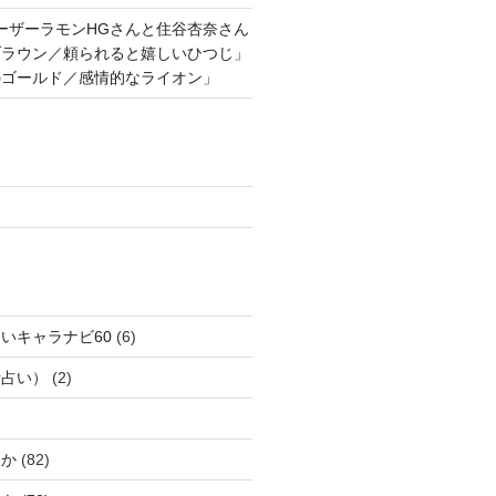
ーザーラモンHGさんと住谷杏奈さん
ブラウン／頼られると嬉しいひつじ」
のゴールド／感情的なライオン」
いキャラナビ60
(6)
話占い）
(2)
じか
(82)