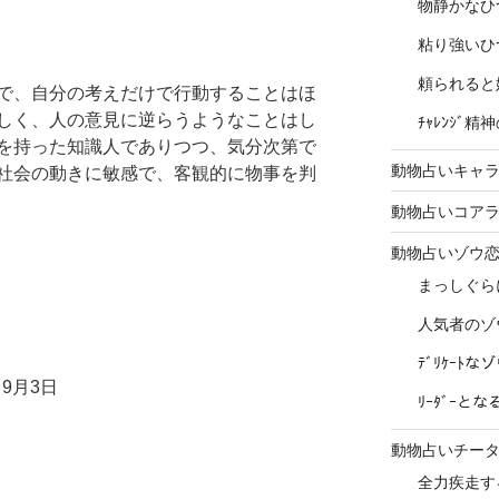
物静かなひ
粘り強いひ
頼られると
で、自分の考えだけで行動することはほ
しく、人の意見に逆らうようなことはし
ﾁｬﾚﾝｼﾞ
を持った知識人でありつつ、気分次第で
動物占いキャラ
社会の動きに敏感で、客観的に物事を判
動物占いコア
動物占いゾウ
まっしぐら
人気者のゾ
ﾃﾞﾘｹｰﾄ
9月3日
ﾘｰﾀﾞｰと
動物占いチー
全力疾走す