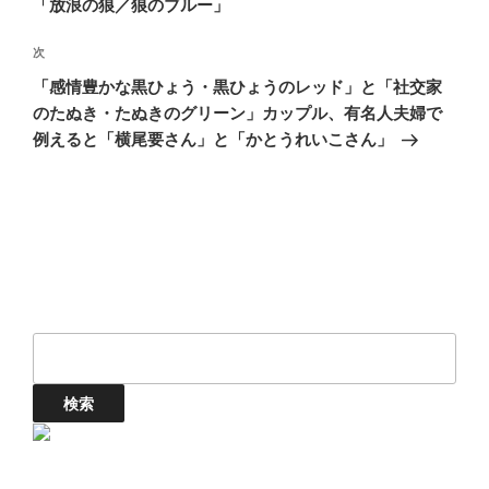
「放浪の狼／狼のブルー」
ゲ
次
次
ー
の
シ
「感情豊かな黒ひょう・黒ひょうのレッド」と「社交家
投
のたぬき・たぬきのグリーン」カップル、有名人夫婦で
ョ
稿
例えると「横尾要さん」と「かとうれいこさん」
ン