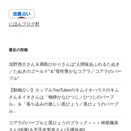
にほんブログ村
最近の投稿
浅野啓介さん＆満島ひかりさんは”人間味あふれるたぬき
／たぬきのゴールド”＆”母性豊かなコアラ／コアラのパー
プル”
【動物占い】カップルYouTuberのキムイオハウスのキム
さん＆イオさんは「物静かなひつじ／ひつじのパープ
ル」＆「落ち込みの激しい黒ひょう／黒ひょうのパープ
ル」
コアラのパープルと黒ひょうのブラック＞＞＞神尾楓珠
さん(俳優)＆平手友梨奈さん(元欅坂46)