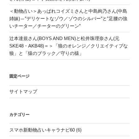
＜動物占い＞あっぱれコイズミさんと中島絢乃さん(中島
姉妹)⇔”デリケートなゾウ／ゾウのシルバー”と”足腰の強
いチーター／チーターのグリーン”
辻本達規さん(BOYS AND MEN)と松井珠理奈さん(元
SKE48・AKB48)＝＞「狼のオレンジ／クリエイティブな
狼」と「猿のブラック／守りの猿」
固定ページ
サイトマップ
カテゴリー
スマホ新動物占いキャラナビ60
(6)