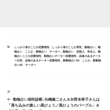
カ
しっかり者のこじか恋愛相性
、
しっかり者のこじか男性
、
動物占い
、
動
テ
物占い こじか
、
動物占い チーター
、
動物占い 芸能人、有名人
、
動
ゴ
物占いこじか恋愛相性
、
動物占いチーター恋愛相性
、
品格のあるチータ
リ
ー女性
、
品格のあるチーター恋愛相性
、
新動物占い60 こじか
、
新動物
ー
占い60 チーター
投
前
前
稿
の
動物占い相性診断♪矢嶋健二さん＆矢野未希子さんは
ナ
投
「落ち込みの激しい黒ひょう／黒ひょうのパープル」＆
ビ
稿