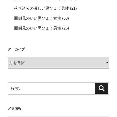
落ち込みの激しい黒ひょう男性
(21)
面倒見のいい黒ひょう女性
(68)
面倒見のいい黒ひょう男性
(26)
アーカイブ
ア
ー
カ
イ
ブ
検
検
索
索:
メタ情報