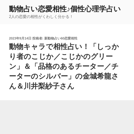
コ
動物占い恋愛相性♪個性心理学占い
ン
2人の恋愛の相性がくわしく分かる！
テ
ン
ツ
投
2023年9月14日
投稿者:
新動物占い60恋愛相性
へ
稿
動物キャラで相性占い！「しっか
ス
日:
キ
り者のこじか／こじかのグリー
ッ
ン」＆「品格のあるチーター／チ
プ
ーターのシルバー」の金城希龍さ
ん＆川井梨紗子さん