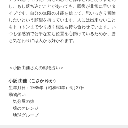
し、もし落ち込むことがあっても、回復が非常に早いタ
イプです。自分の無限の才能を信じて、思いっきり冒険
したいという願望を持っています。人には出来ないこと
をトコトンまでやり抜く根性も持ち合わせています。い
つも伽感的で公平な立ち位置を心掛けているためか、勝
ち気なわりには人から好かれます。
＜小阪由佳さんの動物占い＞
小阪 由佳（こさか ゆか）
生年月日：1985年（昭和60年）6月27日
動物占い
気分屋の猿
猿のオレンジ
地球グループ