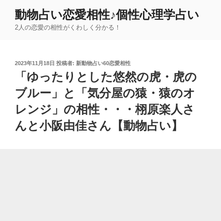
コ
動物占い恋愛相性♪個性心理学占い
ン
2人の恋愛の相性がくわしく分かる！
テ
ン
ツ
投
2023年11月18日
投稿者:
新動物占い60恋愛相性
へ
稿
「ゆったりとした悠然の虎・虎の
ス
日:
キ
ブルー」と「気分屋の猿・猿のオ
ッ
レンジ」の相性・・・栩原楽人さ
プ
んと小阪由佳さん【動物占い】