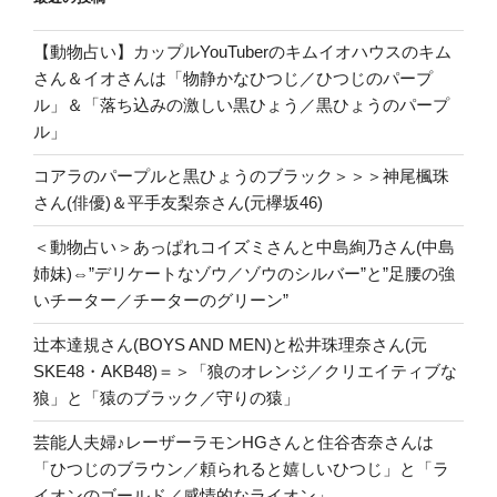
【動物占い】カップルYouTuberのキムイオハウスのキム
さん＆イオさんは「物静かなひつじ／ひつじのパープ
ル」＆「落ち込みの激しい黒ひょう／黒ひょうのパープ
ル」
コアラのパープルと黒ひょうのブラック＞＞＞神尾楓珠
さん(俳優)＆平手友梨奈さん(元欅坂46)
＜動物占い＞あっぱれコイズミさんと中島絢乃さん(中島
姉妹)⇔”デリケートなゾウ／ゾウのシルバー”と”足腰の強
いチーター／チーターのグリーン”
辻本達規さん(BOYS AND MEN)と松井珠理奈さん(元
SKE48・AKB48)＝＞「狼のオレンジ／クリエイティブな
狼」と「猿のブラック／守りの猿」
芸能人夫婦♪レーザーラモンHGさんと住谷杏奈さんは
「ひつじのブラウン／頼られると嬉しいひつじ」と「ラ
イオンのゴールド／感情的なライオン」