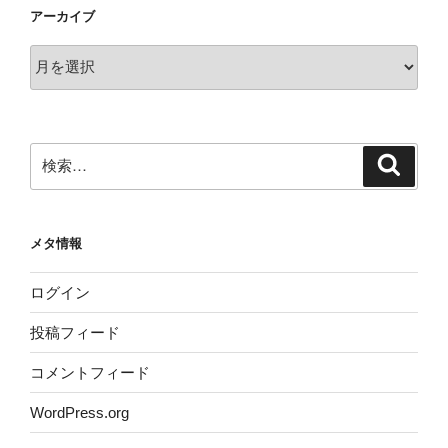
アーカイブ
ア
ー
カ
イ
ブ
検
検
索
索:
メタ情報
ログイン
投稿フィード
コメントフィード
WordPress.org