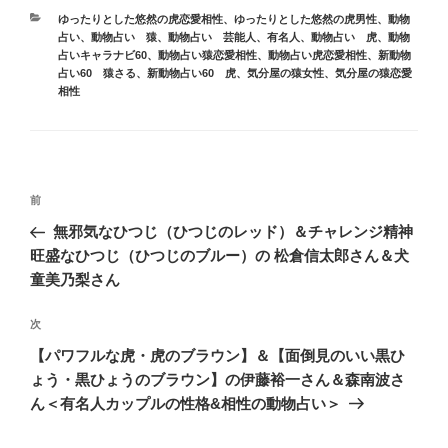
カ
ゆったりとした悠然の虎恋愛相性
、
ゆったりとした悠然の虎男性
、
動物
テ
占い
、
動物占い 猿
、
動物占い 芸能人、有名人
、
動物占い 虎
、
動物
ゴ
占いキャラナビ60
、
動物占い猿恋愛相性
、
動物占い虎恋愛相性
、
新動物
リ
占い60 猿さる
、
新動物占い60 虎
、
気分屋の猿女性
、
気分屋の猿恋愛
ー
相性
投
前
前
稿
の
無邪気なひつじ（ひつじのレッド）＆チャレンジ精神
ナ
投
旺盛なひつじ（ひつじのブルー）の 松倉信太郎さん＆犬
ビ
稿
童美乃梨さん
ゲ
次
次
ー
の
シ
【パワフルな虎・虎のブラウン】＆【面倒見のいい黒ひ
投
ょう・黒ひょうのブラウン】の伊藤裕一さん＆森南波さ
ョ
稿
ん＜有名人カップルの性格&相性の動物占い＞
ン