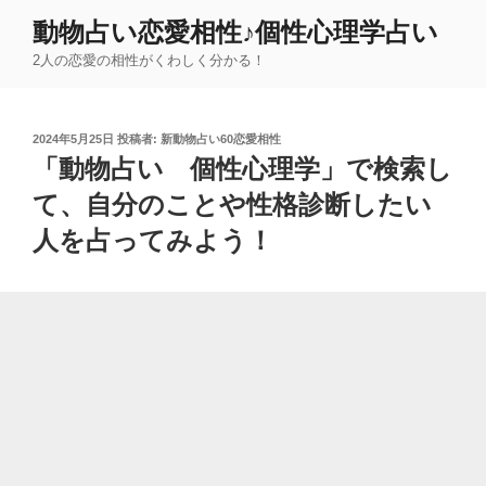
コ
動物占い恋愛相性♪個性心理学占い
ン
2人の恋愛の相性がくわしく分かる！
テ
ン
ツ
投
2024年5月25日
投稿者:
新動物占い60恋愛相性
へ
稿
「動物占い 個性心理学」で検索し
ス
日:
キ
て、自分のことや性格診断したい
ッ
人を占ってみよう！
プ