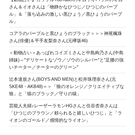
さん＆イオさんは「物静かなひつじ／ひつじのパープ
ル」＆「落ち込みの激しい黒ひょう／黒ひょうのパープ
ル」
コアラのパープルと黒ひょうのブラック＞＞＞神尾楓珠
さん(俳優)＆平手友梨奈さん(元欅坂46)
＜動物占い＞あっぱれコイズミさんと中島絢乃さん(中島
姉妹)⇔”デリケートなゾウ／ゾウのシルバー”と”足腰の強
いチーター／チーターのグリーン”
辻本達規さん(BOYS AND MEN)と松井珠理奈さん(元
SKE48・AKB48)＝＞「狼のオレンジ／クリエイティブな
狼」と「猿のブラック／守りの猿」
芸能人夫婦♪レーザーラモンHGさんと住谷杏奈さんは
「ひつじのブラウン／頼られると嬉しいひつじ」と「ラ
イオンのゴールド／感情的なライオン」