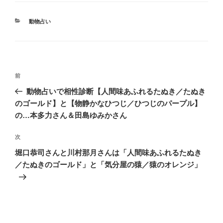
カ
動物占い
テ
ゴ
リ
ー
投
前
前
稿
の
動物占いで相性診断【人間味あふれるたぬき／たぬき
ナ
投
のゴールド】と【物静かなひつじ／ひつじのパープル】
ビ
稿
の…本多力さん＆田島ゆみかさん
ゲ
次
次
ー
の
シ
堀口恭司さんと川村那月さんは「人間味あふれるたぬき
投
／たぬきのゴールド」と「気分屋の猿／猿のオレンジ」
ョ
稿
ン