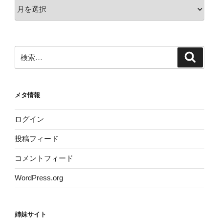
ア
ー
カ
イ
ブ
検
検
索
索:
メタ情報
ログイン
投稿フィード
コメントフィード
WordPress.org
姉妹サイト