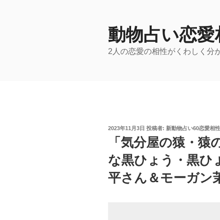
コ
ン
テ
動物占い恋愛
ン
2人の恋愛の相性がくわしく分
ツ
へ
ス
キ
ッ
プ
投
2023年11月3日
投稿者:
新動物占い60恋愛相
稿
「気分屋の猿・猿
日:
な黒ひょう・黒ひ
平さん＆モーガン