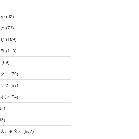
じか
(82)
ぬき
(73)
つじ
(109)
アラ
(113)
ウ
(69)
ーター
(70)
ガサス
(57)
イオン
(74)
98)
98)
能人、有名人
(667)