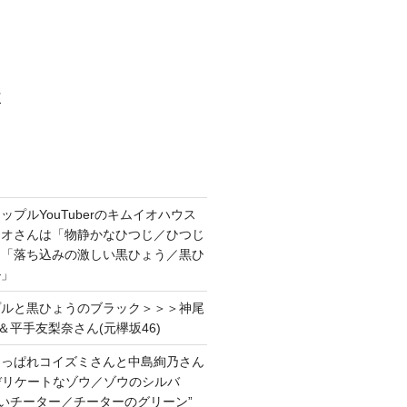
村
プルYouTuberのキムイオハウス
イオさんは「物静かなひつじ／ひつじ
＆「落ち込みの激しい黒ひょう／黒ひ
ル」
プルと黒ひょうのブラック＞＞＞神尾
＆平手友梨奈さん(元欅坂46)
あっぱれコイズミさんと中島絢乃さん
”デリケートなゾウ／ゾウのシルバ
強いチーター／チーターのグリーン”