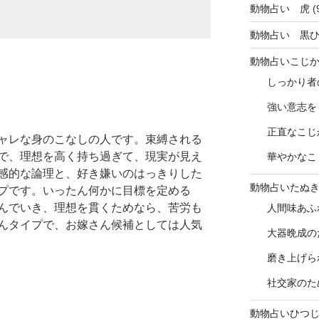
動物占い 虎
(
動物占い 黒
動物占いこじ
しっかり者
強い意志を
正直なこじ
ャレな身のこなしの人です。束縛される
で、理想を高く持ち過ぎて、現実が見え
華やかなこ
感的な論理と、好き嫌いのはっきりした
動物占いたぬ
プです。いったん何かに目標を定める
んでいき、理想を貫くためなら、苦労も
人間味あふ
んタイプで、お嫁さん候補としては人気
大器晩成の
磨き上げら
社交家のた
動物占いひつ