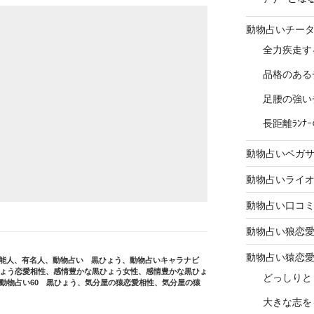
動物占いチー
全力疾走す
品格のある
足腰の強い
長距離ﾗﾝ
動物占いペガ
動物占いライ
動物占い口コ
動物占い狼恋
動物占い猿恋
能人、有名人
、
動物占い 黒ひょう
、
動物占いキャラナビ
ょう恋愛相性
、
感情豊かな黒ひょう女性
、
感情豊かな黒ひょ
どっしりと
動物占い60 黒ひょう
、
気分屋の猿恋愛相性
、
気分屋の猿
大きな志を