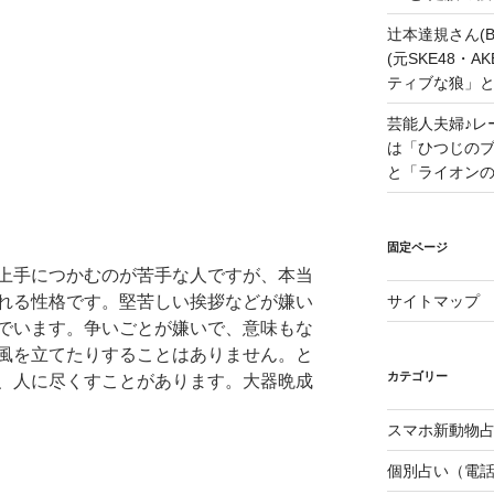
辻本達規さん(B
(元SKE48・
ティブな狼」
芸能人夫婦♪レ
は「ひつじの
と「ライオン
固定ページ
上手につかむのが苦手な人ですが、本当
れる性格です。堅苦しい挨拶などが嫌い
サイトマップ
でいます。争いごとが嫌いで、意味もな
風を立てたりすることはありません。と
カテゴリー
、人に尽くすことがあります。大器晩成
スマホ新動物占
個別占い（電