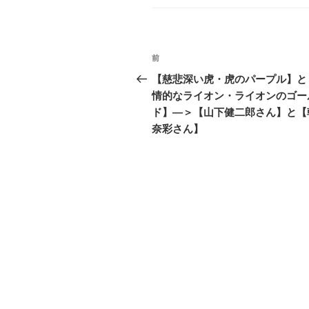
投
前
前
稿
の
【慈悲深い虎・虎のパープル】と
投
情的なライオン・ライオンのゴー
ナ
稿
ド】―＞【山下健二郎さん】と【
ビ
奈彩さん】
ゲ
ー
シ
ョ
ン