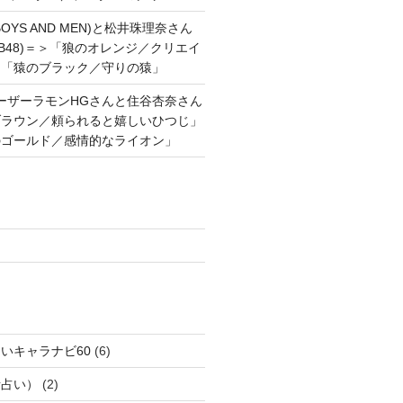
OYS AND MEN)と松井珠理奈さん
AKB48)＝＞「狼のオレンジ／クリエイ
と「猿のブラック／守りの猿」
ーザーラモンHGさんと住谷杏奈さん
ブラウン／頼られると嬉しいひつじ」
のゴールド／感情的なライオン」
いキャラナビ60
(6)
話占い）
(2)