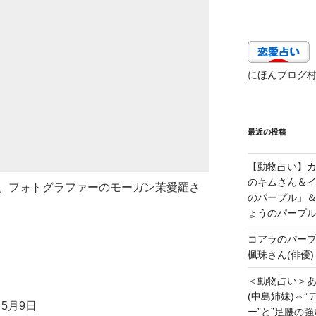
にほんブログ
最近の投稿
【動物占い】カッ
のキムさん＆
、フォトグラファーのモーガン茉愛羅さ
のパープル」
ょうのパープ
コアラのパー
楓珠さん(俳優)
＜動物占い＞
）
(中島姉妹)⇔
5月9日
ー”と”足腰の