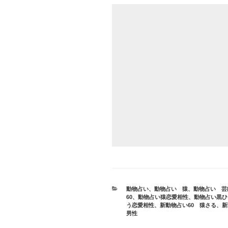
カ
動物占い
、
動物占い 猿
、
動物占い 芸
テ
60
、
動物占い猿恋愛相性
、
動物占い黒ひ
ゴ
う恋愛相性
、
新動物占い60 猿さる
、
新
リ
男性
ー