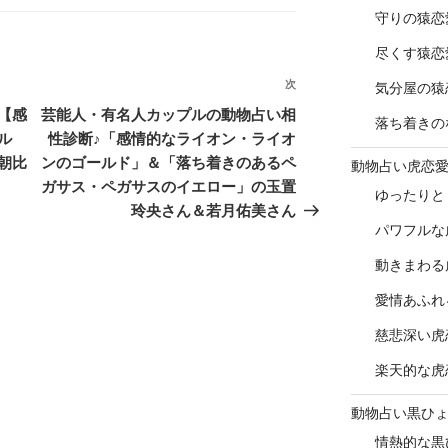
守りの猿恋
尽くす猿恋
次
次
気分屋の猿
の
【感
芸能人・有名人カップルの動物占い相
落ち着きの
投
ル
性診断♪「感情的なライオン・ライオ
稿
朝比
ンのゴールド」＆「落ち着きのあるペ
動物占い虎恋
ガサス・ペガサスのイエロー」の玉置
ゆったりと
玲央さん＆若月佑美さん
パワフルな
動きまわる
愛情あふれ
慈悲深い虎
楽天的な虎
動物占い黒ひ
情熱的な黒