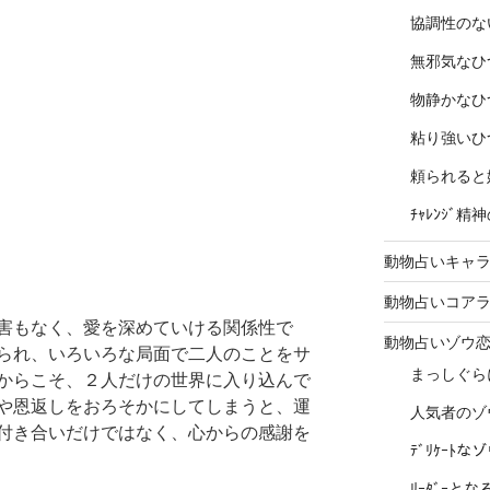
協調性のな
無邪気なひ
物静かなひ
粘り強いひ
頼られると
ﾁｬﾚﾝｼﾞ
動物占いキャラ
動物占いコア
害もなく、愛を深めていける関係性で
動物占いゾウ
られ、いろいろな局面で二人のことをサ
まっしぐら
からこそ、２人だけの世界に入り込んで
や恩返しをおろそかにしてしまうと、運
人気者のゾ
付き合いだけではなく、心からの感謝を
ﾃﾞﾘｹｰﾄ
ﾘｰﾀﾞｰと