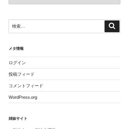
ー
カ
イ
ブ
検
検
索
索:
メタ情報
ログイン
投稿フィード
コメントフィード
WordPress.org
姉妹サイト