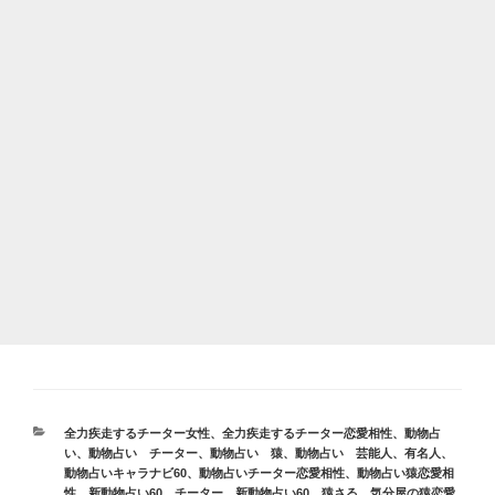
カ
全力疾走するチーター女性
、
全力疾走するチーター恋愛相性
、
動物占
テ
い
、
動物占い チーター
、
動物占い 猿
、
動物占い 芸能人、有名人
、
ゴ
動物占いキャラナビ60
、
動物占いチーター恋愛相性
、
動物占い猿恋愛相
リ
性
、
新動物占い60 チーター
、
新動物占い60 猿さる
、
気分屋の猿恋愛