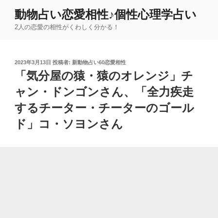
コ
動物占い恋愛相性♪個性心理学占い
ン
2人の恋愛の相性がくわしく分かる！
テ
ン
ツ
投
2023年3月13日
投稿者:
新動物占い60恋愛相性
へ
稿
「気分屋の猿・猿のオレンジ」チ
ス
日:
キ
ャン・ドンゴンさん、「全力疾走
ッ
するチーター・チーターのゴール
プ
ド」コ・ソヨンさん