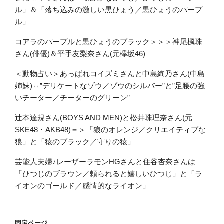
ル」＆「落ち込みの激しい黒ひょう／黒ひょうのパープ
ル」
コアラのパープルと黒ひょうのブラック＞＞＞神尾楓珠
さん(俳優)＆平手友梨奈さん(元欅坂46)
＜動物占い＞あっぱれコイズミさんと中島絢乃さん(中島
姉妹)⇔”デリケートなゾウ／ゾウのシルバー”と”足腰の強
いチーター／チーターのグリーン”
辻本達規さん(BOYS AND MEN)と松井珠理奈さん(元
SKE48・AKB48)＝＞「狼のオレンジ／クリエイティブな
狼」と「猿のブラック／守りの猿」
芸能人夫婦♪レーザーラモンHGさんと住谷杏奈さんは
「ひつじのブラウン／頼られると嬉しいひつじ」と「ラ
イオンのゴールド／感情的なライオン」
固定ページ