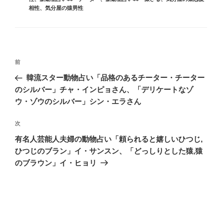
ー
相性
、
気分屋の猿男性
投
前
前
稿
の
韓流スター動物占い「品格のあるチーター・チーター
ナ
投
のシルバー」チャ・インピョさん、「デリケートなゾ
ビ
稿
ウ・ゾウのシルバー」シン・エラさん
ゲ
次
次
ー
の
シ
有名人芸能人夫婦の動物占い「頼られると嬉しいひつじ,
投
ひつじのブラン」イ・サンスン、「どっしりとした猿,猿
ョ
稿
のブラウン」イ・ヒョリ
ン