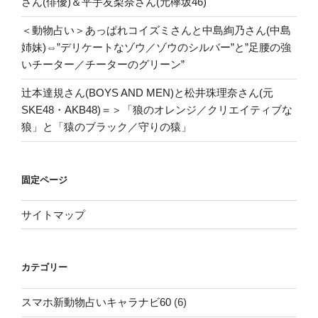
さん(俳優)＆平手友梨奈さん(元欅坂46)
＜動物占い＞あっぱれコイズミさんと中島絢乃さん(中島
姉妹)⇔”デリケートなゾウ／ゾウのシルバー”と”足腰の強
いチーター／チーターのグリーン”
辻本達規さん(BOYS AND MEN)と松井珠理奈さん(元
SKE48・AKB48)＝＞「狼のオレンジ／クリエイティブな
狼」と「猿のブラック／守りの猿」
固定ページ
サイトマップ
カテゴリー
スマホ新動物占いキャラナビ60
(6)