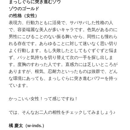
まっしぐらに突き進むゾウ
ゾウのゴールド
の性格（女性）
表現力、行動力ともに活発で、サバサバした性格の人
で、容姿端麗な美人が多いキャラです。色気があるのに
男性にこびることのない振る舞いから、同性にも憧れら
れる存在です。あらゆることに対して迷いなく思い切り
よく行動します。もし失敗したとしてもぐずぐずと悩ま
ず、パッと気持ちを切り替えて次の一手を探し出しま
す。度胸のすわった人です。直感力には乏しいところが
ありますが、根気、忍耐力といったものは抜群で、どん
な環境にあっても、まっしぐらに突き進むパワーを持っ
ています。
かっこいい女性！って感じですね！
では、そんなお二人の相性をチェックしてみましょう♪
橘 慶太（w-inds.）