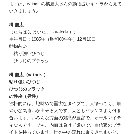
まずは、w-inds.の橘慶太さんの動物占いキャラから見て
いきましょう♪
橘 慶太
（たちばな けいた、（w-inds.））
生年月日：1985年（昭和60年年）12月16日
動物占い
粘り強いひつじ
ひつじのブラック
橘 慶太（w-inds.）
粘り強いひつじ
ひつじのブラック
の性格（男性）
性格的には、地味めで堅実なタイプで、人懐っこく、細
やかな気遣いが出来る人です。人ともバランスよく付き
合います。いろんな方面の知識が豊富で、オールマイテ
ィな人です。でも、内面は負けず嫌いで、自信家のプラ
イドを持っています。世の中の流れに乗り遅れまいと、