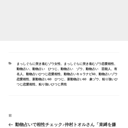
カ
まっしぐらに突き進むゾウ女性
、
まっしぐらに突き進むゾウ恋愛相性
、
テ
動物占い
、
動物占い ひつじ
、
動物占い ゾウ
、
動物占い 芸能人、有
ゴ
名人
、
動物占いひつじ恋愛相性
、
動物占いキャラナビ60
、
動物占いゾウ
リ
恋愛相性
、
新動物占い60 ひつじ
、
新動物占い60 象ゾウ
、
粘り強いひ
ー
つじ恋愛相性
、
粘り強いひつじ男性
投
前
前
稿
の
動物占いで相性チェック♪仲村トオルさん「束縛を嫌