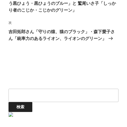
ナ
投
う黒ひょう・黒ひょうのブルー」と 鷲尾いさ子「しっか
ビ
稿
り者のこじか・こじかのグリーン」
ゲ
次
次
ー
の
シ
吉田拓郎さん「守りの猿、猿のブラック」・森下愛子さ
投
ん「統率力のあるライオン、ライオンのグリーン」
ョ
稿
ン