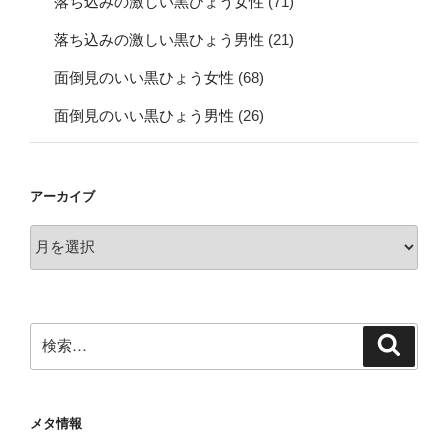
落ち込みの激しい黒ひょう女性
(71)
落ち込みの激しい黒ひょう男性
(21)
面倒見のいい黒ひょう女性
(68)
面倒見のいい黒ひょう男性
(26)
アーカイブ
ア
ー
カ
イ
ブ
検
検
索
索:
メタ情報