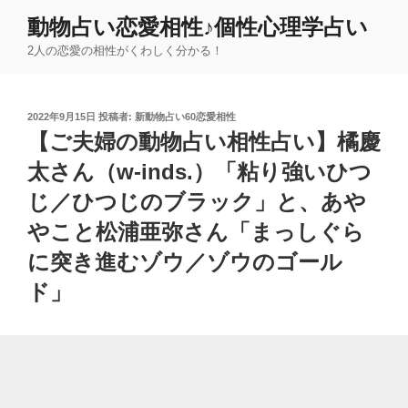
コ
動物占い恋愛相性♪個性心理学占い
ン
2人の恋愛の相性がくわしく分かる！
テ
ン
ツ
投
2022年9月15日
投稿者:
新動物占い60恋愛相性
へ
稿
【ご夫婦の動物占い相性占い】橘慶
ス
日:
キ
太さん（w-inds.）「粘り強いひつ
ッ
じ／ひつじのブラック」と、あや
プ
やこと松浦亜弥さん「まっしぐら
に突き進むゾウ／ゾウのゴール
ド」