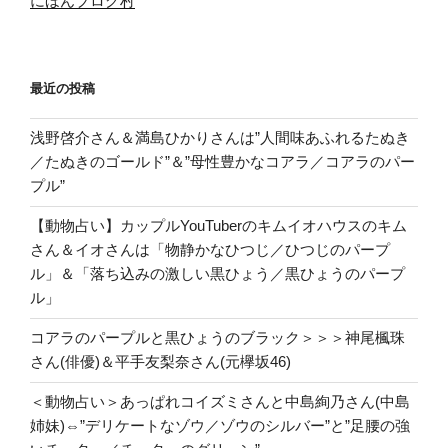
にほんブログ村
最近の投稿
浅野啓介さん＆満島ひかりさんは”人間味あふれるたぬき
／たぬきのゴールド”＆”母性豊かなコアラ／コアラのパー
プル”
【動物占い】カップルYouTuberのキムイオハウスのキム
さん＆イオさんは「物静かなひつじ／ひつじのパープ
ル」＆「落ち込みの激しい黒ひょう／黒ひょうのパープ
ル」
コアラのパープルと黒ひょうのブラック＞＞＞神尾楓珠
さん(俳優)＆平手友梨奈さん(元欅坂46)
＜動物占い＞あっぱれコイズミさんと中島絢乃さん(中島
姉妹)⇔”デリケートなゾウ／ゾウのシルバー”と”足腰の強