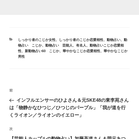
カ
しっかり者のこじか女性
、
しっかり者のこじか恋愛相性
、
動物占い
、
動
テ
物占い こじか
、
動物占い 芸能人、有名人
、
動物占いこじか恋愛相
ゴ
性
、
新動物占い60 こじか
、
華やかなこじか恋愛相性
、
華やかなこじか
リ
男性
ー
投
前
前
稿
の
インフルエンサーのひよさん＆元SKE48の東李苑さん
ナ
投
は「物静かなひつじ／ひつじのパープル」「我が道を行
ビ
稿
くライオン／ライオンのイエロー」
ゲ
次
次
ー
の
【芸能人カップルの動物占い】加藤高道さん＆岡元あつ