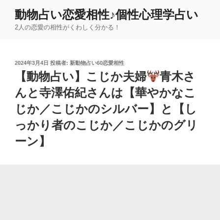
コ
動物占い恋愛相性♪個性心理学占い
ン
2人の恋愛の相性がくわしく分かる！
テ
ン
ツ
投
2024年3月4日
投稿者:
新動物占い60恋愛相性
へ
稿
【動物占い】こじか夫婦
青木さ
ス
日:
キ
んと寺澤佑紀さんは【華やかなこ
ッ
じか／こじかのシルバー】と【し
プ
っかり者のこじか／こじかのグリ
ーン】