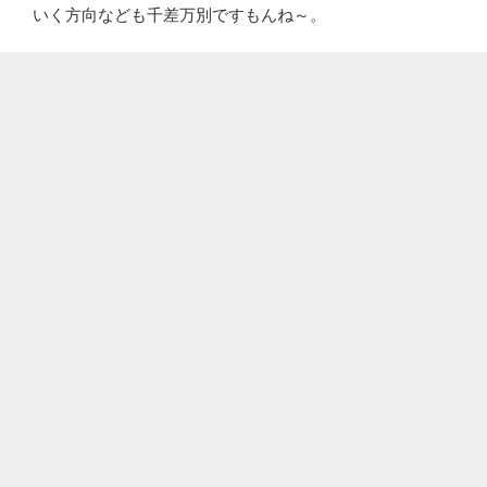
いく方向なども千差万別ですもんね～。