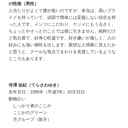
の性格（男性）
人当たりがよくて腰が低いのですが、本当は、高いプラ
イドを持っていて、頑固で簡単には妥協しない信念を持
った人です。メンツにこだわり、ケジメにもうるさく、
ちょっとやそっとのことでは後に引きません。純粋だけ
ど気分屋で、好奇心旺盛です。好き嫌いが激しく、人の
好みにも強い個性を出します。親切な人情家に見えたか
と思うと、クールな視点でまわりを見渡しているような
ところもあります。
寺澤 佑紀（てらさわゆき）
生年月日：1995年（平成7年）10月31日
動物占い
しっかり者のこじか
こじかのグリーン
月グループ（新月）