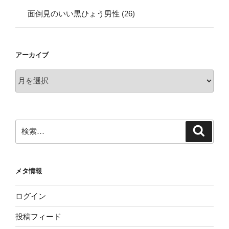
面倒見のいい黒ひょう男性
(26)
アーカイブ
ア
ー
カ
イ
ブ
検
検
索
索:
メタ情報
ログイン
投稿フィード