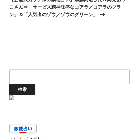
シ
投
こさん⇒「サービス精神旺盛なコアラ／コアラのブラ
ョ
稿
ン」＆「人気者のゾウ／ゾウのグリーン」
ン