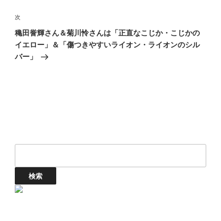
ゲ
次
次
ー
の
シ
穐田誉輝さん＆菊川怜さんは「正直なこじか・こじかの
投
イエロー」＆「傷つきやすいライオン・ライオンのシル
ョ
稿
バー」
ン