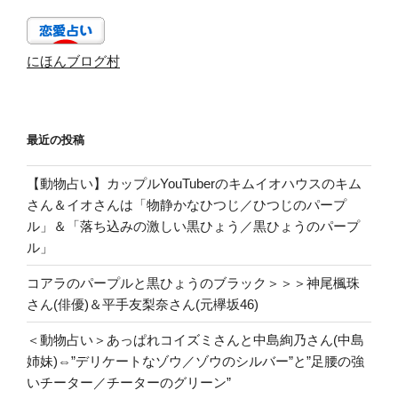
にほんブログ村
最近の投稿
【動物占い】カップルYouTuberのキムイオハウスのキム
さん＆イオさんは「物静かなひつじ／ひつじのパープ
ル」＆「落ち込みの激しい黒ひょう／黒ひょうのパープ
ル」
コアラのパープルと黒ひょうのブラック＞＞＞神尾楓珠
さん(俳優)＆平手友梨奈さん(元欅坂46)
＜動物占い＞あっぱれコイズミさんと中島絢乃さん(中島
姉妹)⇔”デリケートなゾウ／ゾウのシルバー”と”足腰の強
いチーター／チーターのグリーン”