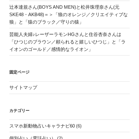
辻本達規さん(BOYS AND MEN)と松井珠理奈さん(元
SKE48・AKB48)＝＞「狼のオレンジ／クリエイティブな
狼」と「猿のブラック／守りの猿」
芸能人夫婦♪レーザーラモンHGさんと住谷杏奈さんは
「ひつじのブラウン／頼られると嬉しいひつじ」と「ラ
イオンのゴールド／感情的なライオン」
固定ページ
サイトマップ
カテゴリー
スマホ新動物占いキャラナビ60
(6)
個別占い（電話占い）
(2)