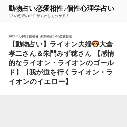
コ
動物占い恋愛相性♪個性心理学占い
ン
2人の恋愛の相性がくわしく分かる！
テ
ン
ツ
投
2024年5月6日
投稿者:
新動物占い60恋愛相性
へ
稿
【動物占い】ライオン夫婦
大倉
ス
日:
キ
孝二さん＆朱門みず穂さん 【感情
ッ
的なライオン・ライオンのゴール
プ
ド】【我が道を行くライオン・ラ
イオンのイエロー】