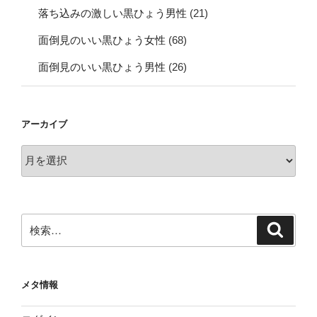
落ち込みの激しい黒ひょう男性
(21)
面倒見のいい黒ひょう女性
(68)
面倒見のいい黒ひょう男性
(26)
アーカイブ
ア
ー
カ
イ
ブ
検
検
索
索:
メタ情報