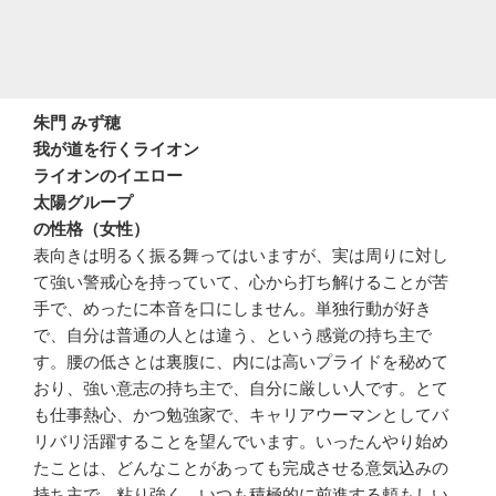
朱門 みず穂
我が道を行くライオン
ライオンのイエロー
太陽グループ
の性格（女性）
表向きは明るく振る舞ってはいますが、実は周りに対し
て強い警戒心を持っていて、心から打ち解けることが苦
手で、めったに本音を口にしません。単独行動が好き
で、自分は普通の人とは違う、という感覚の持ち主で
す。腰の低さとは裏腹に、内には高いプライドを秘めて
おり、強い意志の持ち主で、自分に厳しい人です。とて
も仕事熱心、かつ勉強家で、キャリアウーマンとしてバ
リバリ活躍することを望んでいます。いったんやり始め
たことは、どんなことがあっても完成させる意気込みの
持ち主で、粘り強く、いつも積極的に前進する頼もしい