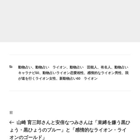
カ
動物占い
、
動物占い ライオン
、
動物占い 芸能人、有名人
、
動物占い
テ
キャラナビ60
、
動物占いライオン恋愛相性
、
感情的なライオン男性
、
我
ゴ
が道を行くライオン女性
、
新動物占い60 ライオン
リ
ー
投
前
前
稿
の
山崎 育三郎さんと安倍なつみさんは「束縛を嫌う黒ひ
ナ
投
ょう・黒ひょうのブルー」と「感情的なライオン・ライ
ビ
稿
オンのゴールド」