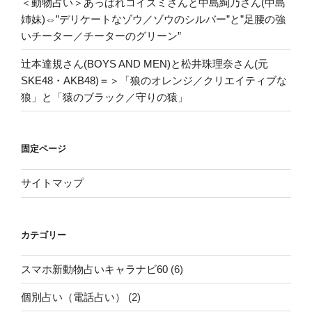
＜動物占い＞あっぱれコイズミさんと中島絢乃さん(中島
姉妹)⇔”デリケートなゾウ／ゾウのシルバー”と”足腰の強
いチーター／チーターのグリーン”
辻本達規さん(BOYS AND MEN)と松井珠理奈さん(元
SKE48・AKB48)＝＞「狼のオレンジ／クリエイティブな
狼」と「猿のブラック／守りの猿」
固定ページ
サイトマップ
カテゴリー
スマホ新動物占いキャラナビ60
(6)
個別占い（電話占い）
(2)