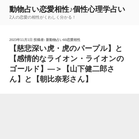
コ
動物占い恋愛相性♪個性心理学占い
ン
2人の恋愛の相性がくわしく分かる！
テ
ン
ツ
投
2023年11月1日
投稿者:
新動物占い60恋愛相性
へ
稿
【慈悲深い虎・虎のパープル】と
ス
日:
キ
【感情的なライオン・ライオンの
ッ
ゴールド】―＞【山下健二郎さ
プ
ん】と【朝比奈彩さん】