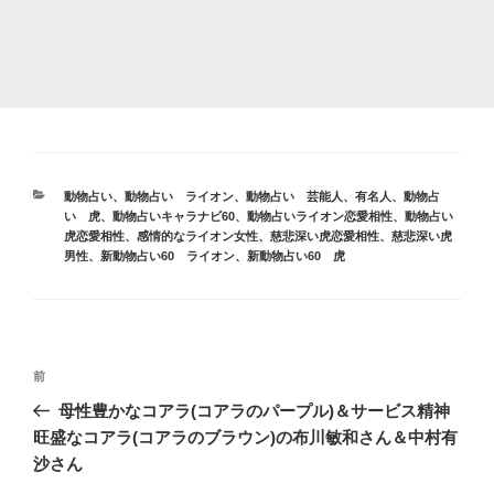
カ
動物占い
、
動物占い ライオン
、
動物占い 芸能人、有名人
、
動物占
テ
い 虎
、
動物占いキャラナビ60
、
動物占いライオン恋愛相性
、
動物占い
ゴ
虎恋愛相性
、
感情的なライオン女性
、
慈悲深い虎恋愛相性
、
慈悲深い虎
リ
男性
、
新動物占い60 ライオン
、
新動物占い60 虎
ー
投
前
前
稿
の
母性豊かなコアラ(コアラのパープル)＆サービス精神
ナ
投
旺盛なコアラ(コアラのブラウン)の布川敏和さん＆中村有
ビ
稿
沙さん
ゲ