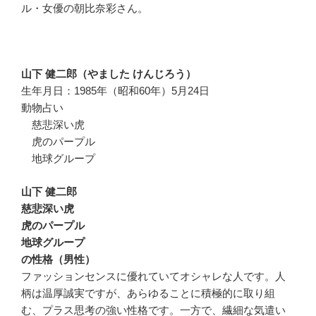
ル・女優の朝比奈彩さん。
山下 健二郎（やました けんじろう）
生年月日：1985年（昭和60年）5月24日
動物占い
慈悲深い虎
虎のパープル
地球グループ
山下 健二郎
慈悲深い虎
虎のパープル
地球グループ
の性格（男性）
ファッションセンスに優れていてオシャレな人です。人
柄は温厚誠実ですが、あらゆることに積極的に取り組
む、プラス思考の強い性格です。一方で、繊細な気遣い