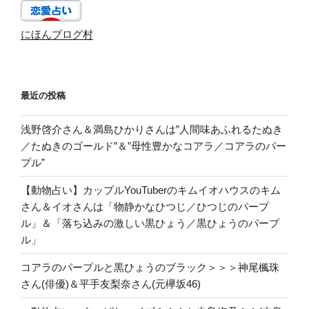
にほんブログ村
最近の投稿
浅野啓介さん＆満島ひかりさんは”人間味あふれるたぬき
／たぬきのゴールド”＆”母性豊かなコアラ／コアラのパー
プル”
【動物占い】カップルYouTuberのキムイオハウスのキム
さん＆イオさんは「物静かなひつじ／ひつじのパープ
ル」＆「落ち込みの激しい黒ひょう／黒ひょうのパープ
ル」
コアラのパープルと黒ひょうのブラック＞＞＞神尾楓珠
さん(俳優)＆平手友梨奈さん(元欅坂46)