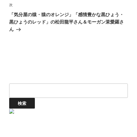
次
次
ー
の
シ
「気分屋の猿・猿のオレンジ」「感情豊かな黒ひょう・
投
黒ひょうのレッド」の松田龍平さん＆モーガン茉愛羅さ
ョ
稿
ん
ン