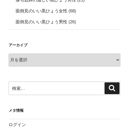
面倒見のいい黒ひょう女性
(68)
面倒見のいい黒ひょう男性
(26)
アーカイブ
ア
ー
カ
イ
ブ
検
検
索
索:
メタ情報
ログイン