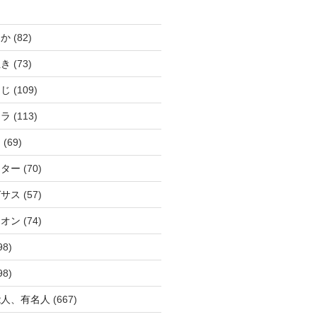
じか
(82)
ぬき
(73)
つじ
(109)
アラ
(113)
ウ
(69)
ーター
(70)
ガサス
(57)
イオン
(74)
98)
98)
能人、有名人
(667)