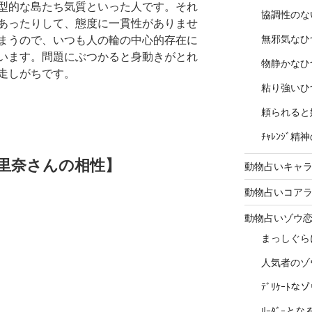
型的な島たち気質といった人です。それ
協調性のな
あったりして、態度に一貫性がありませ
無邪気なひ
まうので、いつも人の輪の中心的存在に
います。問題にぶつかると身動きがとれ
物静かなひ
走しがちです。
粘り強いひ
頼られると
ﾁｬﾚﾝｼﾞ
里奈さんの相性】
動物占いキャラ
動物占いコア
動物占いゾウ
まっしぐら
人気者のゾ
ﾃﾞﾘｹｰﾄ
ﾘｰﾀﾞｰと