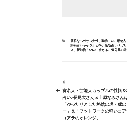
カ
優雅なペガサス女性
、
動物占い
、
動物占
テ
動物占いキャラナビ60
、
動物占いペガサ
ゴ
ス
、
新動物占い60 猿さる
、
気分屋の猿
リ
ー
投
前
前
稿
の
有名人・芸能人カップルの性格＆
投
占い♪長尾大さん＆上原なみさん
ナ
稿
「ゆったりとした悠然の虎・虎の
ビ
ー」＆「フットワークの軽いコア
コアラのオレンジ」
ゲ