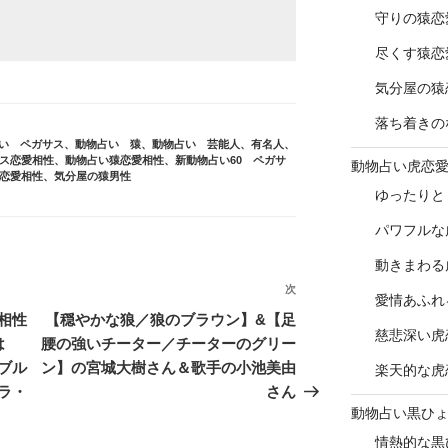
守りの猿恋
尽くす猿恋
気分屋の猿
落ち着きの
い ペガサス
、
動物占い 猿
、
動物占い 芸能人、有名人
、
ス恋愛相性
、
動物占い猿恋愛相性
、
新動物占い60 ペガサ
動物占い虎恋
恋愛相性
、
気分屋の猿男性
ゆったりと
パワフルな
動きまわる
次
次
愛情あふれ
の
相性
【穏やかな狼／狼のブラウン】&【足
慈悲深い虎
投
は
腰の強いチーター／チーターのグリー
稿
ブル
ン】の宮城大樹さん＆歌手の小池美由
楽天的な虎
ラ・
さん
動物占い黒ひ
情熱的な黒