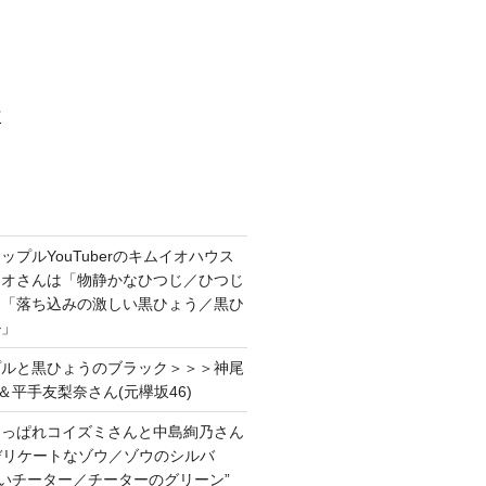
村
プルYouTuberのキムイオハウス
イオさんは「物静かなひつじ／ひつじ
＆「落ち込みの激しい黒ひょう／黒ひ
ル」
プルと黒ひょうのブラック＞＞＞神尾
＆平手友梨奈さん(元欅坂46)
あっぱれコイズミさんと中島絢乃さん
”デリケートなゾウ／ゾウのシルバ
強いチーター／チーターのグリーン”