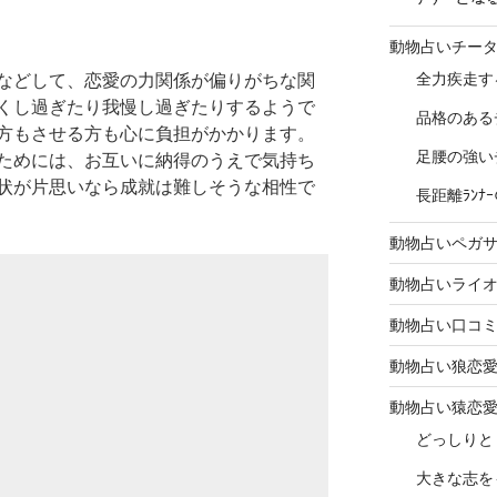
動物占いチー
全力疾走す
などして、恋愛の力関係が偏りがちな関
くし過ぎたり我慢し過ぎたりするようで
品格のある
方もさせる方も心に負担がかかります。
足腰の強い
ためには、お互いに納得のうえで気持ち
状が片思いなら成就は難しそうな相性で
長距離ﾗﾝ
動物占いペガ
動物占いライ
動物占い口コ
動物占い狼恋
動物占い猿恋
どっしりと
大きな志を