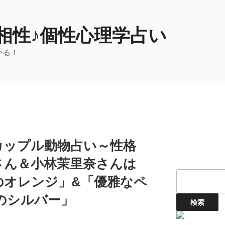
相性♪個性心理学占い
かる！
カップル動物占い～性格
さん＆小林茉里奈さんは
のオレンジ」&「優雅なペ
のシルバー」