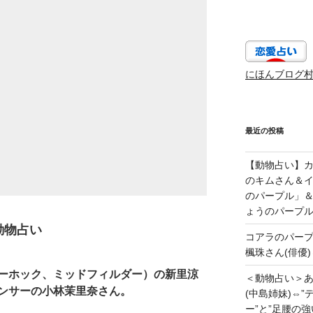
にほんブログ
最近の投稿
【動物占い】カッ
のキムさん＆
のパープル」
ょうのパープ
動物占い
コアラのパー
楓珠さん(俳優)
ーホック、ミッドフィルダー）の新里涼
＜動物占い＞
ンサーの小林茉里奈さん。
(中島姉妹)⇔
ー”と”足腰の