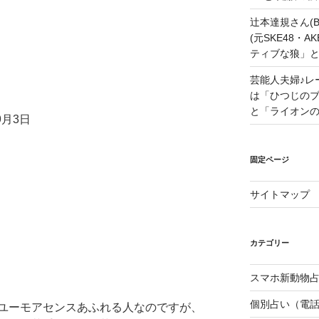
辻本達規さん(B
(元SKE48・
ティブな狼」
芸能人夫婦♪レ
は「ひつじの
と「ライオン
9月3日
固定ページ
サイトマップ
カテゴリー
スマホ新動物占
個別占い（電
ユーモアセンスあふれる人なのですが、