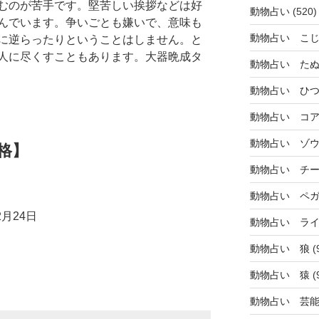
むのが苦手です。堅苦しい挨拶などは好
動物占い
(520)
んでいます。争いごとも嫌いで、意味も
動物占い こ
に逆らったりということはしません。と
人に尽くすこともあります。大器晩成タ
動物占い た
動物占い ひ
動物占い コ
動物占い ゾ
格】
動物占い チ
動物占い ペ
月24日
動物占い ラ
動物占い 狼
(
動物占い 猿
(
動物占い 芸