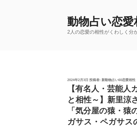
コ
ン
テ
動物占い恋愛
ン
2人の恋愛の相性がくわしく分
ツ
へ
ス
キ
ッ
プ
投
2024年2月3日
投稿者:
新動物占い60恋愛相性
稿
【有名人・芸能人
日:
と相性～】新里涼
「気分屋の猿・猿
ガサス・ペガサス