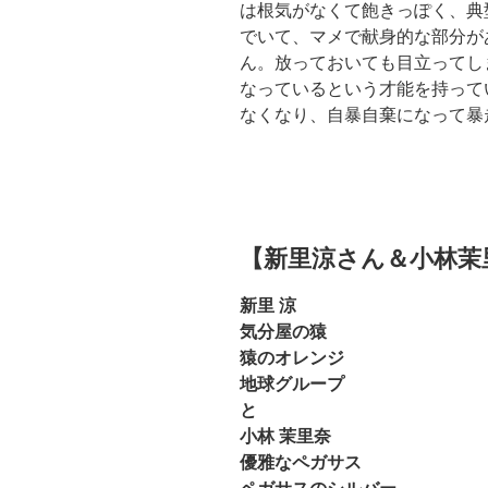
は根気がなくて飽きっぽく、典
でいて、マメで献身的な部分が
ん。放っておいても目立ってし
なっているという才能を持って
なくなり、自暴自棄になって暴
【新里涼さん＆小林茉
新里 涼
気分屋の猿
猿のオレンジ
地球グループ
と
小林 茉里奈
優雅なペガサス