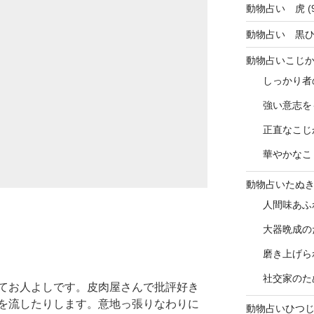
動物占い 虎
(
動物占い 黒
動物占いこじ
しっかり者
強い意志を
正直なこじ
華やかなこ
動物占いたぬ
人間味あふ
大器晩成の
磨き上げら
社交家のた
てお人よしです。皮肉屋さんで批評好き
を流したりします。意地っ張りなわりに
動物占いひつ