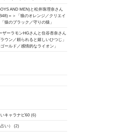
OYS AND MEN)と松井珠理奈さん
AKB48)＝＞「狼のオレンジ／クリエイ
と「猿のブラック／守りの猿」
ーザーラモンHGさんと住谷杏奈さん
ブラウン／頼られると嬉しいひつじ」
のゴールド／感情的なライオン」
いキャラナビ60
(6)
話占い）
(2)