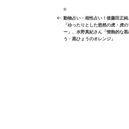
投
前
前
稿
の
動物占い・相性占い！後藤田正純
投
「ゆったりとした悠然の虎・虎の
ナ
稿
ー」、水野真紀さん「情熱的な黒
ビ
う・黒ひょうのオレンジ」
ゲ
ー
シ
ョ
ン