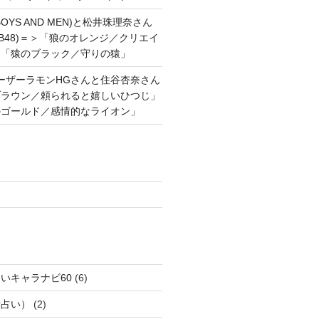
OYS AND MEN)と松井珠理奈さん
AKB48)＝＞「狼のオレンジ／クリエイ
と「猿のブラック／守りの猿」
ーザーラモンHGさんと住谷杏奈さん
ブラウン／頼られると嬉しいひつじ」
のゴールド／感情的なライオン」
いキャラナビ60
(6)
話占い）
(2)