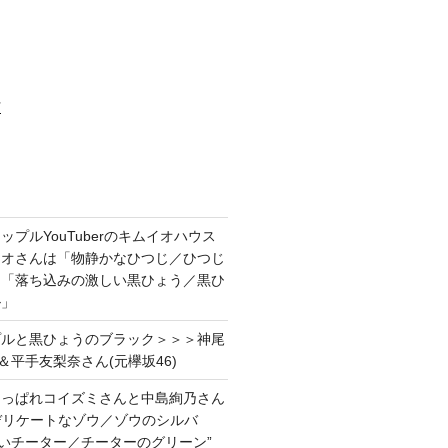
村
プルYouTuberのキムイオハウス
イオさんは「物静かなひつじ／ひつじ
＆「落ち込みの激しい黒ひょう／黒ひ
ル」
プルと黒ひょうのブラック＞＞＞神尾
＆平手友梨奈さん(元欅坂46)
あっぱれコイズミさんと中島絢乃さん
”デリケートなゾウ／ゾウのシルバ
強いチーター／チーターのグリーン”