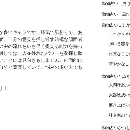
動物占い 虎
(
動物占い 黒
動物占いこじ
が多いキャラです。勝気で男勝りで、あ
しっかり者
ず、自分の意見を押し通す結構な頑固者
強い意志を
の中の流れをいち早く捉える能力を持っ
対しては、人並外れたパワーを発揮し取
正直なこじ
いことには見向きもしません。内面的に
華やかなこ
自分と葛藤していて、悩みの多い人でも
動物占いたぬ
人間味あふ
す！
大器晩成の
磨き上げら
社交家のた
動物占いひつ