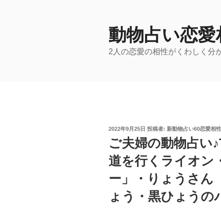
コ
ン
テ
動物占い恋愛
ン
2人の恋愛の相性がくわしく分
ツ
へ
ス
キ
ッ
プ
投
2022年9月25日
投稿者:
新動物占い60恋愛相
稿
ご夫婦の動物占い♪T
日:
道を行くライオン
ー」・りょうさん
ょう・黒ひょうの