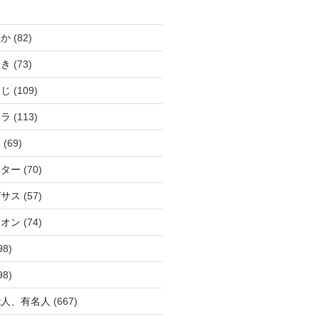
じか
(82)
ぬき
(73)
つじ
(109)
アラ
(113)
ウ
(69)
ーター
(70)
ガサス
(57)
イオン
(74)
98)
98)
能人、有名人
(667)