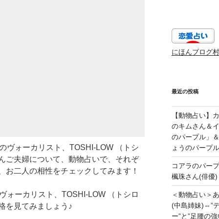
にほんブログ
最近の投稿
【動物占い】カッ
のキムさん＆
のパープル」
のヴォーカリスト、TOSHI-LOW （トシ
ょうのパープ
んご夫婦について、動物占いで、それぞ
コアラのパー
、お二人の相性をチェックしてみます！
楓珠さん(俳優)
ヴォーカリスト、TOSHI-LOW （トシロ
＜動物占い＞
(中島姉妹)⇔
格を見てみましょう♪
ー”と”足腰の