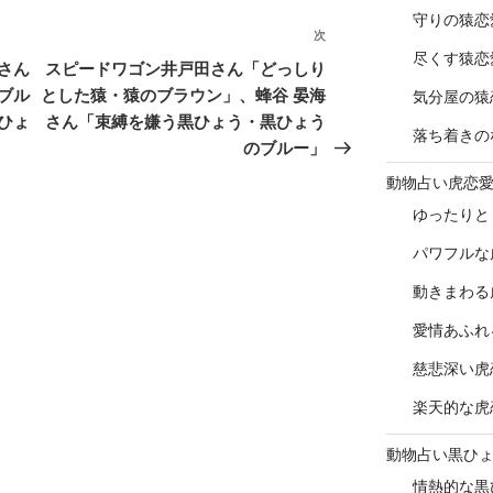
守りの猿恋
次
次
尽くす猿恋
の
さん
スピードワゴン井戸田さん「どっしり
投
ブル
とした猿・猿のブラウン」、蜂谷 晏海
気分屋の猿
稿
ひょ
さん「束縛を嫌う黒ひょう・黒ひょう
落ち着きの
のブルー」
動物占い虎恋
ゆったりと
パワフルな
動きまわる
愛情あふれ
慈悲深い虎
楽天的な虎
動物占い黒ひ
情熱的な黒