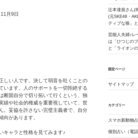
辻本達規さん(B
11月9日
(元SKE48・
ティブな狼」
芸能人夫婦♪レ
は「ひつじの
と「ライオン
固定ページ
正しい人です。決して弱音を吐くことの
サイトマップ
ています。人のサポートを一切拒絶する
は断固自分で切り拓いて行くという、独
実績や社会的権威を重要視していて、世
カテゴリー
ん。妥協を許さない完璧主義者で、自分
傾向があります。
スマホ新動物占
個別占い（電
いキャラと性格を見てみます♪