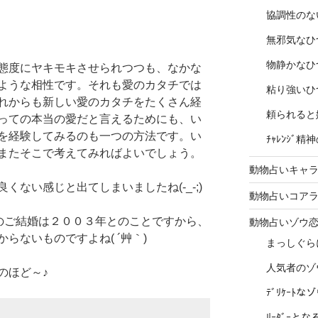
協調性のな
無邪気なひ
物静かなひ
態度にヤキモキさせられつつも、なかな
ような相性です。それも愛のカタチでは
粘り強いひ
れからも新しい愛のカタチをたくさん経
頼られると
っての本当の愛だと言えるためにも、い
を経験してみるのも一つの方法です。い
ﾁｬﾚﾝｼﾞ
またそこで考えてみればよいでしょう。
動物占いキャラ
ない感じと出てしまいましたね(-_-;)
動物占いコア
さんのご結婚は２００３年とのことですから、
動物占いゾウ
らないものですよね( ´艸｀)
まっしぐら
人気者のゾ
のほど～♪
ﾃﾞﾘｹｰﾄ
ﾘｰﾀﾞｰと