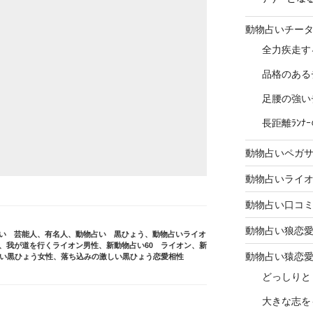
動物占いチー
全力疾走す
品格のある
足腰の強い
長距離ﾗﾝ
動物占いペガ
動物占いライ
動物占い口コ
動物占い狼恋
い 芸能人、有名人
、
動物占い 黒ひょう
、
動物占いライオ
、
我が道を行くライオン男性
、
新動物占い60 ライオン
、
新
動物占い猿恋
い黒ひょう女性
、
落ち込みの激しい黒ひょう恋愛相性
どっしりと
大きな志を