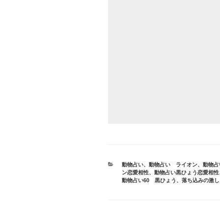
カ
動物占い
、
動物占い ライオン
、
動物占
テ
ン恋愛相性
、
動物占い黒ひょう恋愛相性
ゴ
動物占い60 黒ひょう
、
落ち込みの激し
リ
ー