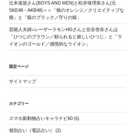
辻本達規さん(BOYS AND MEN)と松井珠理奈さん(元
SKE48・AKB48)＝＞「狼のオレンジ／クリエイティブな
狼」と「猿のブラック／守りの猿」
芸能人夫婦♪レーザーラモンHGさんと住谷杏奈さんは
「ひつじのブラウン／頼られると嬉しいひつじ」と「ラ
イオンのゴールド／感情的なライオン」
固定ページ
サイトマップ
カテゴリー
スマホ新動物占いキャラナビ60
(6)
個別占い（電話占い）
(2)