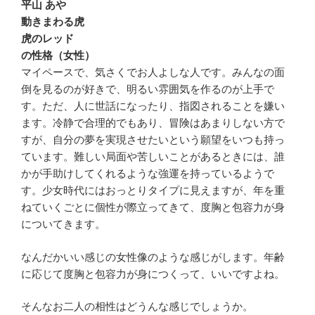
平山 あや
動きまわる虎
虎のレッド
の性格（女性）
マイペースで、気さくでお人よしな人です。みんなの面
倒を見るのが好きで、明るい雰囲気を作るのが上手で
す。ただ、人に世話になったり、指図されることを嫌い
ます。冷静で合理的でもあり、冒険はあまりしない方で
すが、自分の夢を実現させたいという願望をいつも持っ
ています。難しい局面や苦しいことがあるときには、誰
かが手助けしてくれるような強運を持っているようで
す。少女時代にはおっとりタイプに見えますが、年を重
ねていくごとに個性が際立ってきて、度胸と包容力が身
についてきます。
なんだかいい感じの女性像のような感じがします。年齢
に応じて度胸と包容力が身につくって、いいですよね。
そんなお二人の相性はどうんな感じでしょうか。