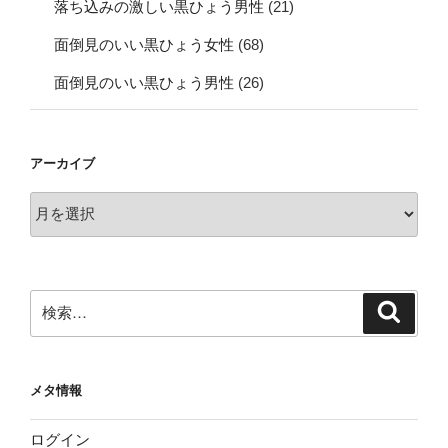
落ち込みの激しい黒ひょう男性
(21)
面倒見のいい黒ひょう女性
(68)
面倒見のいい黒ひょう男性
(26)
アーカイブ
ア
ー
カ
イ
ブ
検
検
索
索:
メタ情報
ログイン