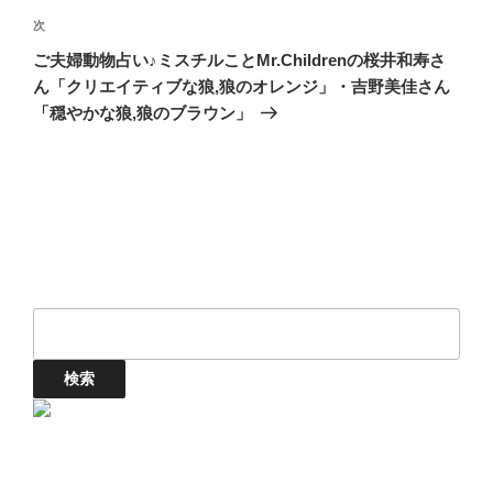
ゲ
次
次
ー
の
シ
ご夫婦動物占い♪ミスチルことMr.Childrenの桜井和寿さ
投
ん「クリエイティブな狼,狼のオレンジ」・吉野美佳さん
ョ
稿
「穏やかな狼,狼のブラウン」
ン