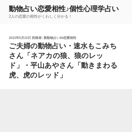
コ
動物占い恋愛相性♪個性心理学占い
ン
2人の恋愛の相性がくわしく分かる！
テ
ン
ツ
投
2022年5月22日
投稿者:
新動物占い60恋愛相性
へ
稿
ご夫婦の動物占い・速水もこみち
ス
日:
キ
さん「ネアカの狼、狼のレッ
ッ
ド」・平山あやさん「動きまわる
プ
虎、虎のレッド」