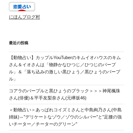
にほんブログ村
最近の投稿
【動物占い】カップルYouTuberのキムイオハウスのキム
さん＆イオさんは「物静かなひつじ／ひつじのパープ
ル」＆「落ち込みの激しい黒ひょう／黒ひょうのパープ
ル」
コアラのパープルと黒ひょうのブラック＞＞＞神尾楓珠
さん(俳優)＆平手友梨奈さん(元欅坂46)
＜動物占い＞あっぱれコイズミさんと中島絢乃さん(中島
姉妹)⇔”デリケートなゾウ／ゾウのシルバー”と”足腰の強
いチーター／チーターのグリーン”