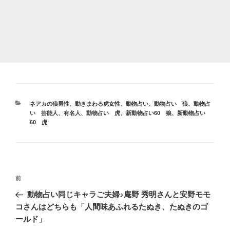
カ
ネアカの狼男性
、
動きまわる虎女性
、
動物占い
、
動物占い 狼
、
動物占
テ
い 芸能人、有名人
、
動物占い 虎
、
新動物占い60 狼
、
新動物占い
ゴ
60 虎
リ
ー
投
前
前
稿
の
動物占い同じキャラご夫婦♪庵野 秀明さんと安野モモ
ナ
投
コさんはどちらも「人間味あふれるたぬき、たぬきのゴ
ビ
稿
ールド」