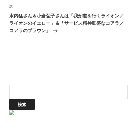
次
次
ー
の
シ
水内猛さん＆小倉弘子さんは「我が道を行くライオン／
投
ライオンのイエロー」＆「サービス精神旺盛なコアラ／
ョ
稿
コアラのブラウン」
ン