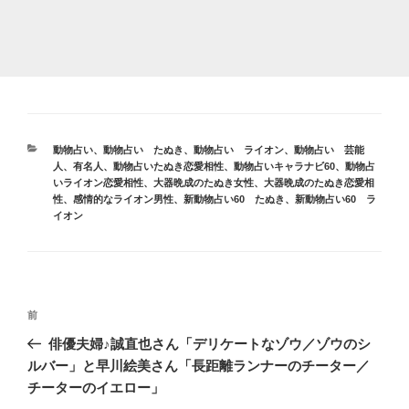
カ
動物占い
、
動物占い たぬき
、
動物占い ライオン
、
動物占い 芸能
テ
人、有名人
、
動物占いたぬき恋愛相性
、
動物占いキャラナビ60
、
動物占
ゴ
いライオン恋愛相性
、
大器晩成のたぬき女性
、
大器晩成のたぬき恋愛相
リ
性
、
感情的なライオン男性
、
新動物占い60 たぬき
、
新動物占い60 ラ
ー
イオン
投
前
前
稿
の
俳優夫婦♪誠直也さん「デリケートなゾウ／ゾウのシ
ナ
投
ルバー」と早川絵美さん「長距離ランナーのチーター／
ビ
稿
チーターのイエロー」
ゲ