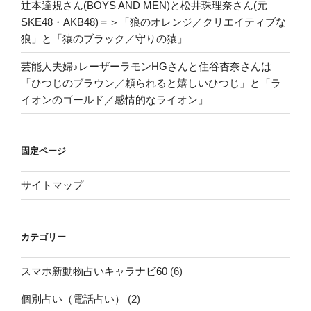
辻本達規さん(BOYS AND MEN)と松井珠理奈さん(元
SKE48・AKB48)＝＞「狼のオレンジ／クリエイティブな
狼」と「猿のブラック／守りの猿」
芸能人夫婦♪レーザーラモンHGさんと住谷杏奈さんは
「ひつじのブラウン／頼られると嬉しいひつじ」と「ラ
イオンのゴールド／感情的なライオン」
固定ページ
サイトマップ
カテゴリー
スマホ新動物占いキャラナビ60
(6)
個別占い（電話占い）
(2)