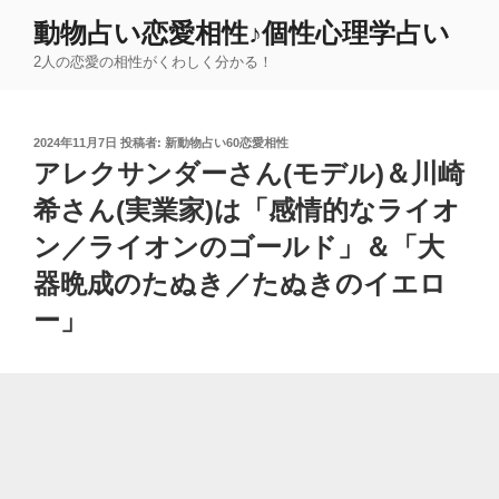
コ
動物占い恋愛相性♪個性心理学占い
ン
2人の恋愛の相性がくわしく分かる！
テ
ン
ツ
投
2024年11月7日
投稿者:
新動物占い60恋愛相性
へ
稿
アレクサンダーさん(モデル)＆川崎
ス
日:
キ
希さん(実業家)は「感情的なライオ
ッ
ン／ライオンのゴールド」＆「大
プ
器晩成のたぬき／たぬきのイエロ
ー」