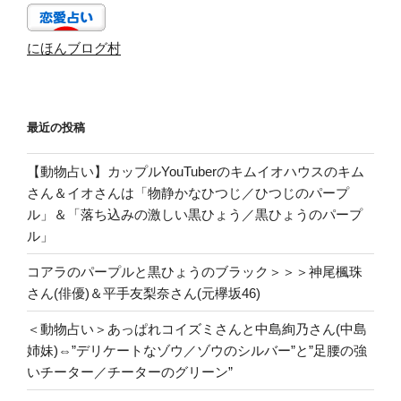
にほんブログ村
最近の投稿
【動物占い】カップルYouTuberのキムイオハウスのキム
さん＆イオさんは「物静かなひつじ／ひつじのパープ
ル」＆「落ち込みの激しい黒ひょう／黒ひょうのパープ
ル」
コアラのパープルと黒ひょうのブラック＞＞＞神尾楓珠
さん(俳優)＆平手友梨奈さん(元欅坂46)
＜動物占い＞あっぱれコイズミさんと中島絢乃さん(中島
姉妹)⇔”デリケートなゾウ／ゾウのシルバー”と”足腰の強
いチーター／チーターのグリーン”