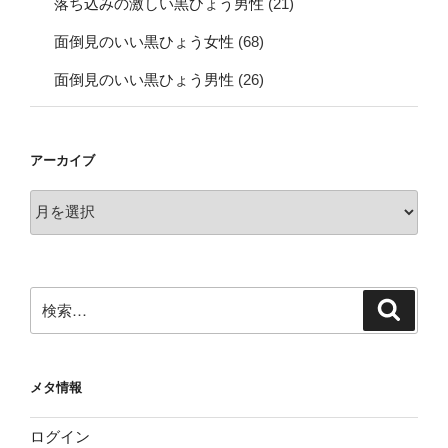
落ち込みの激しい黒ひょう男性
(21)
面倒見のいい黒ひょう女性
(68)
面倒見のいい黒ひょう男性
(26)
アーカイブ
ア
ー
カ
イ
ブ
検
検
索
索:
メタ情報
ログイン