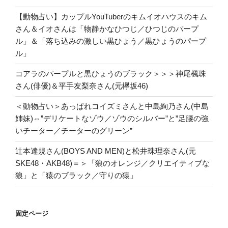
【動物占い】カップルYouTuberのキムイオハウスのキム
さん＆イオさんは「物静かなひつじ／ひつじのパープ
ル」＆「落ち込みの激しい黒ひょう／黒ひょうのパープ
ル」
コアラのパープルと黒ひょうのブラック＞＞＞神尾楓珠
さん(俳優)＆平手友梨奈さん(元欅坂46)
＜動物占い＞あっぱれコイズミさんと中島絢乃さん(中島
姉妹)⇔”デリケートなゾウ／ゾウのシルバー”と”足腰の強
いチーター／チーターのグリーン”
辻本達規さん(BOYS AND MEN)と松井珠理奈さん(元
SKE48・AKB48)＝＞「狼のオレンジ／クリエイティブな
狼」と「猿のブラック／守りの猿」
固定ページ