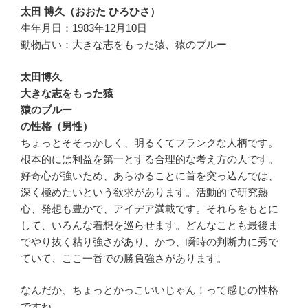
太田 博久（おおた ひろひさ）
生年月日：1983年12月10日
動物占い：大きな志をもった猿、猿のブルー
太田博久
大きな志をもった猿
猿のブルー
の性格（男性）
ちょっとそそっかしく、明るくてフランクな人柄です。
根本的には利益を第一とする合理的な考え方の人です。
好奇心が強いため、あらゆることに首を突っ込んでは、
深く極めたいという欲求があります。活動的で研究熱
心、発想も豊かで、アイデア満載です。それらをもとに
して、いろんな着想を巡らせます。どんなことも最後ま
でやり抜く粘り強さがあり、かつ、瞬時の判断力に秀で
ていて、ここ一番での勝負強さがあります。
なんだか、ちょっとかっこいいじゃん！って感じの性格
ですね。