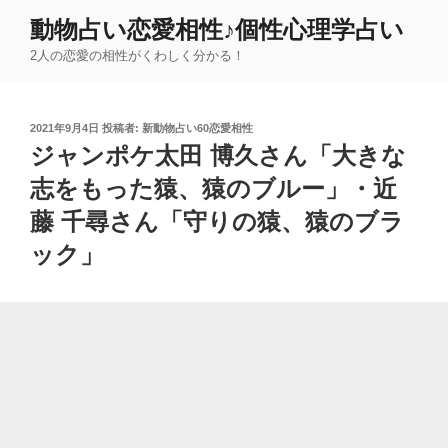
コ
動物占い恋愛相性♪個性心理学占い
ン
2人の恋愛の相性がくわしく分かる！
テ
ン
ツ
投
2021年9月4日
投稿者:
新動物占い60恋愛相性
へ
稿
ジャンポケ太田 博久さん「大きな
ス
日:
キ
志をもった猿、猿のブルー」・近
ッ
藤 千尋さん「守りの猿、猿のブラ
プ
ック」