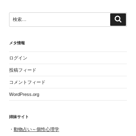
カ
イ
ブ
検
検
索
索:
メタ情報
ログイン
投稿フィード
コメントフィード
WordPress.org
姉妹サイト
・
動物占い～個性心理学