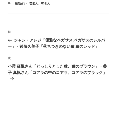
カ
動物占い 芸能人、有名人
テ
ゴ
リ
ー
投
前
前
稿
の
ジャン・アレジ「優雅なペガサス,ペガサスのシルバ
ナ
投
ー」・後藤久美子「落ちつきのない猿,猿のレッド」
ビ
稿
ゲ
次
次
の
ー
小澤 征悦さん「どっしりとした猿、猿のブラウン」・桑
投
シ
子 真帆さん「コアラの中のコアラ、コアラのブラック」
稿
ョ
ン