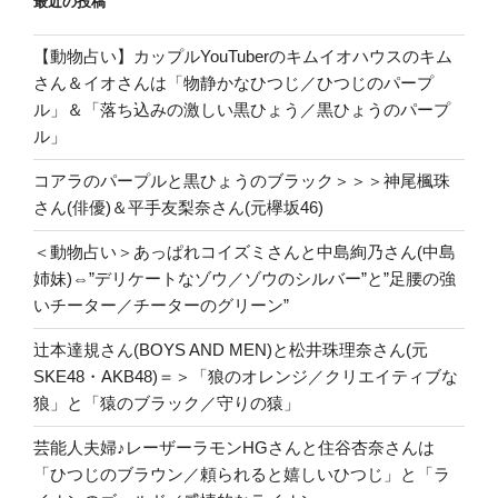
最近の投稿
【動物占い】カップルYouTuberのキムイオハウスのキム
さん＆イオさんは「物静かなひつじ／ひつじのパープ
ル」＆「落ち込みの激しい黒ひょう／黒ひょうのパープ
ル」
コアラのパープルと黒ひょうのブラック＞＞＞神尾楓珠
さん(俳優)＆平手友梨奈さん(元欅坂46)
＜動物占い＞あっぱれコイズミさんと中島絢乃さん(中島
姉妹)⇔”デリケートなゾウ／ゾウのシルバー”と”足腰の強
いチーター／チーターのグリーン”
辻本達規さん(BOYS AND MEN)と松井珠理奈さん(元
SKE48・AKB48)＝＞「狼のオレンジ／クリエイティブな
狼」と「猿のブラック／守りの猿」
芸能人夫婦♪レーザーラモンHGさんと住谷杏奈さんは
「ひつじのブラウン／頼られると嬉しいひつじ」と「ラ