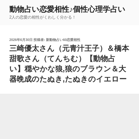
コ
動物占い恋愛相性♪個性心理学占い
ン
2人の恋愛の相性がくわしく分かる！
テ
ン
ツ
投
2026年6月30日
投稿者:
新動物占い60恋愛相性
へ
稿
三崎優太さん（元青汁王子）＆橋本
ス
日:
キ
甜歌さん（てんちむ）【動物占
ッ
い】穏やかな狼,狼のブラウン＆大
プ
器晩成のたぬき,たぬきのイエロー