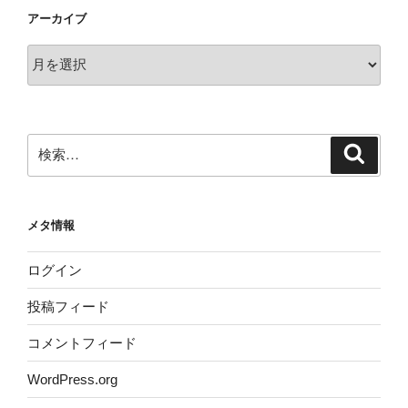
アーカイブ
ア
ー
カ
イ
ブ
検
検
索
索:
メタ情報
ログイン
投稿フィード
コメントフィード
WordPress.org