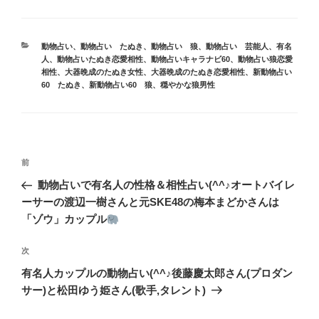
カ
動物占い
、
動物占い たぬき
、
動物占い 狼
、
動物占い 芸能人、有名
テ
人
、
動物占いたぬき恋愛相性
、
動物占いキャラナビ60
、
動物占い狼恋愛
ゴ
相性
、
大器晩成のたぬき女性
、
大器晩成のたぬき恋愛相性
、
新動物占い
リ
60 たぬき
、
新動物占い60 狼
、
穏やかな狼男性
ー
投
前
前
稿
の
動物占いで有名人の性格＆相性占い(^^♪オートバイレ
ナ
投
ーサーの渡辺一樹さんと元SKE48の梅本まどかさんは
ビ
稿
「ゾウ」カップル
ゲ
次
次
ー
の
シ
有名人カップルの動物占い(^^♪後藤慶太郎さん(プロダン
投
サー)と松田ゆう姫さん(歌手,タレント)
ョ
稿
ン