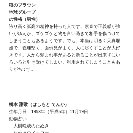
狼のブラウン
地球グループ
の性格（男性）
誇り高く孤高の精神を持った人です。素直で正義感が強
いがゆえか、ズケズケと物を言い過ぎて相手を傷つけて
しまうこともあるようです。でも、本当は明るく天真爛
漫で、義理堅く、面倒見がよく、人に尽くすことが大好
きです。人から頼まれ事があると断ることが出来ずにい
ろいろと引き受けてしまい、利用されてしまうこともあ
りがちです。
橋本 甜歌（はしもと てんか）
生年月日：1993年（平成5年）11月19日
動物占い
大樹晩成のたぬき
たぬきのイエロー